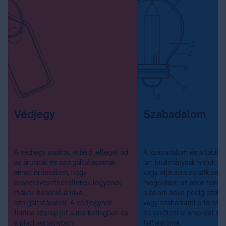
Védjegy
Szabadalom
A védjegy sajátos, eltérő jelleget ad
A szabadalom és a találm
az áruknak és szolgáltatásoknak
jár: találmánynak hívjuk a
annak érdekében, hogy
vagy eljárásra vonatkozó 
összetéveszthetetlenek legyenek
megoldást, az azon fennáll
mások hasonló áruival,
oltalom neve pedig szab
szolgáltatásaival. A védjegynek
vagy szabadalmi oltalom, 
fontos szerep jut a marketingben és
és erkölcsi elismerést sz
a piaci versenyben.
feltalálónak.