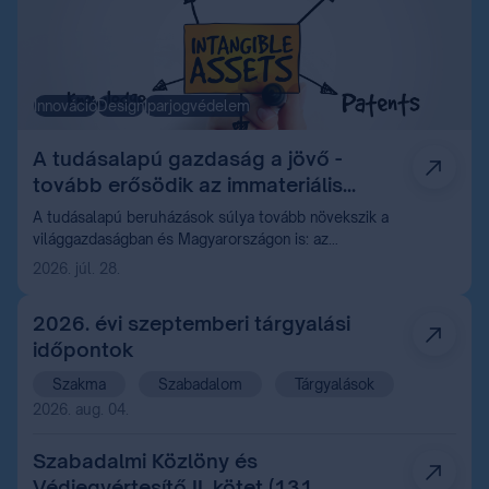
Innováció
Design
Iparjogvédelem
A tudásalapú gazdaság a jövő -
tovább erősödik az immateriális
vagyon szerepe
A tudásalapú beruházások súlya tovább növekszik a
világgazdaságban és Magyarországon is: az
értékteremtés egyre inkább az immateriális
2026. júl. 28.
javakhoz, különösen a szellemi tulajdonhoz kötődik.
2026. évi szeptemberi tárgyalási
időpontok
Szakma
Szabadalom
Tárgyalások
2026. aug. 04.
Szabadalmi Közlöny és
Védjegyértesítő II. kötet (131.