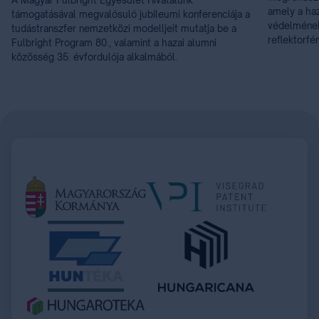
amely a haz
támogatásával megvalósuló jubileumi konferenciája a
védelmének 
tudástranszfer nemzetközi modelljeit mutatja be a
reflektorfé
Fulbright Program 80., valamint a hazai alumni
közösség 35. évfordulója alkalmából.
Item
1
of
21