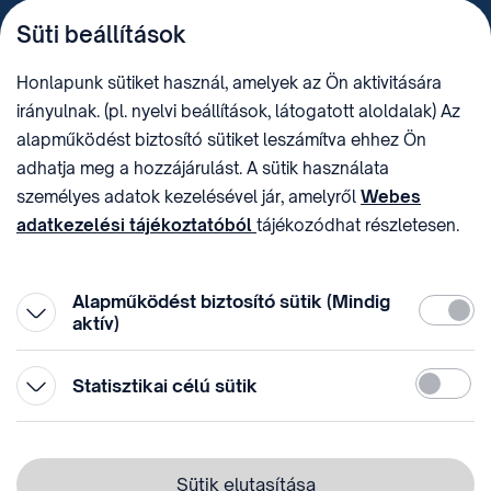
TELEFON
LEVÉLCÍM
Süti beállítások
+36 (1) 312 4400
1438 Budapest, Pf. 415.
E-MAIL
ADÓSZÁM
Honlapunk sütiket használ, amelyek az Ön aktivitására
sztnh@hipo.gov.hu
15311746-2-42
irányulnak. (pl. nyelvi beállítások, látogatott aloldalak) Az
CÍM
HIVATAL RÖVID NEVE
alapműködést biztosító sütiket leszámítva ehhez Ön
1081 Budapest II. János
SZTNHOPS, KRID:
adhatja meg a hozzájárulást. A sütik használata
Pál pápa tér 7.
174434905
KÖZÖSSÉGI MÉDIA
személyes adatok kezelésével jár, amelyről
Webes
adatkezelési tájékoztatóból
tájékozódhat részletesen.
Megtévesztő díjfizetési
Hozzájárulását az oldal legalján található vonhatja vissza,
felhívások
a „Süti beállítások” módosításával.
Alapműködést biztosító sütik (Mindig
Kötelez
aktív)
Statiszti
Statisztikai célú sütik
© 1996-2026 Szellemi Tulajdon Nemzeti Hivatala
Adatvédelem
⁣ ⁣
Sütik elutasítása