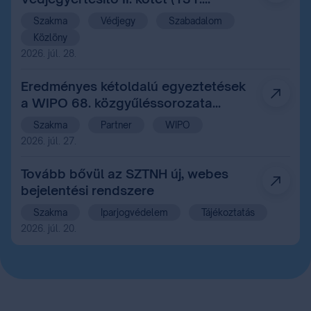
évfolyam 14. szám)
Szakma
Védjegy
Szabadalom
Közlöny
2026. júl. 28.
Eredményes kétoldalú egyeztetések
a WIPO 68. közgyűléssorozata
margójan Genfben
Szakma
Partner
WIPO
2026. júl. 27.
Tovább bővül az SZTNH új, webes
bejelentési rendszere
Szakma
Iparjogvédelem
Tájékoztatás
2026. júl. 20.