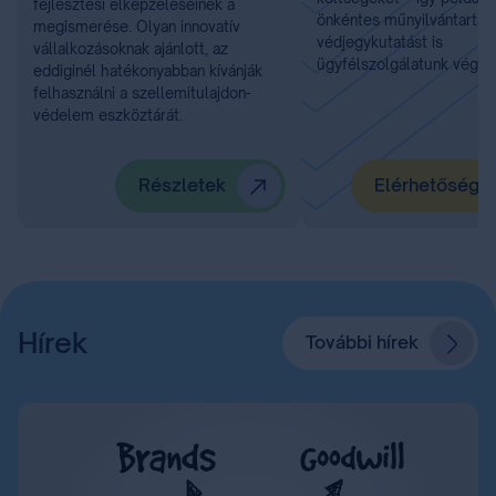
fejlesztési elképzeléseinek a
önkéntes műnyilvántartást
megismerése. Olyan innovatív
védjegykutatást is
vállalkozásoknak ajánlott, az
ügyfélszolgálatunk végzi.
eddiginél hatékonyabban kívánják
felhasználni a szellemitulajdon-
védelem eszköztárát.
Részletek
Elérhetőségü
Hírek
További hírek