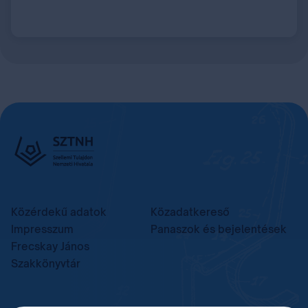
Közérdekű adatok
Közadatkereső
Impresszum
Panaszok és bejelentések
Frecskay János
Szakkönyvtár