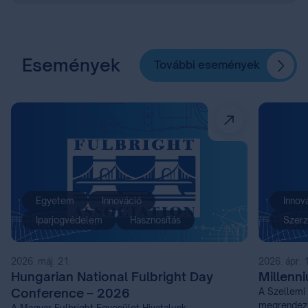
Események
További események
Egyetem
Innováció
Innov
Iparjogvédelem
Hasznosítás
Szerz
2026. máj. 21.
2026. ápr. 
Hungarian National Fulbright Day
Millenn
Conference – 2026
A Szellemi 
megrendezi
A Magyar Fulbright Egyesület Hivatalunk