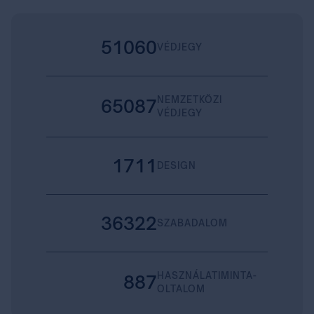
51060
VÉDJEGY
NEMZETKÖZI
65087
VÉDJEGY
1711
DESIGN
36322
SZABADALOM
HASZNÁLATIMINTA-
887
OLTALOM