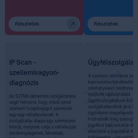
Részletek
Részletek
IP Scan -
Ügyfélszolgálat
szellemivagyon-
A szellemi alkotások véd
diagnózis
kapcsolatos kérdésekben
személyesen, telefonon é
nyújtunk tájékoztatást.
Az SZTNH díjmentes szolgáltatása
Ügyfélszolgálatunk külön
segít felmérni, hogy miből lehet
szolgáltatásokkal járul h
szellemi tulajdonjogot szereznie
ügyfeleink megalapozott
egy-egy vállalkozásnak. A
hozhassák meg iparjogvé
szolgáltatás alapja egy személyes
jogokkal kapcsolatos dönt
interjú, melynek célja a vállalkozás
elkerülve a jogvitákat és 
tevékenységének, terveinek,
költségeket – így például