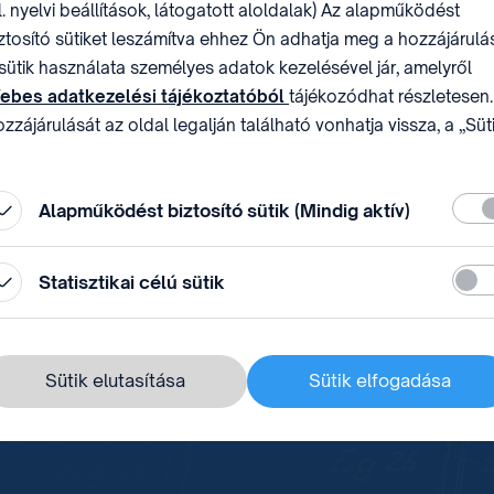
l. nyelvi beállítások, látogatott aloldalak) Az alapműködést
i rendszere
ztosító sütiket leszámítva ehhez Ön adhatja meg a hozzájárulás
sütik használata személyes adatok kezelésével jár, amelyről
ebes adatkezelési tájékoztatóból
tájékozódhat részletesen.
zzájárulását az oldal legalján található vonhatja vissza, a „Süt
ával
állítások” módosításával.
Köte
Alapműködést biztosító sütik (Mindig aktív)
 VB-trófea története
Stati
Statisztikai célú sütik
Sütik elutasítása
Sütik elfogadása