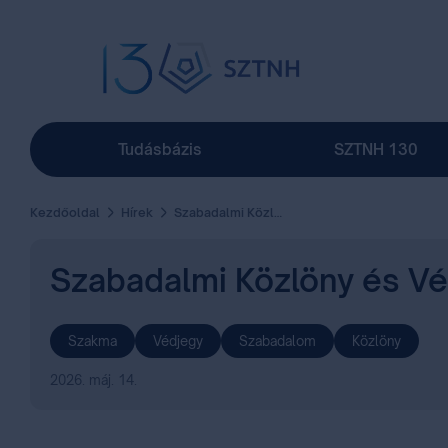
Tudásbázis
SZTNH 130
Kezdőoldal
Hírek
Szabadalmi Közlöny és Védjegyértesítő I. kötet (131. évfolyam 09. szám)
Szabadalmi Közlöny és Véd
Szakma
Védjegy
Szabadalom
Közlöny
2026. máj. 14.