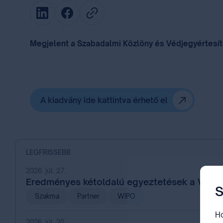
Megjelent a Szabadalmi Közlöny és Védjegyértesítő
A kiadvány ide kattintva érhető el
LEGFRISSEBB
2026. júl. 27.
Eredményes kétoldalú egyeztetések a WIPO
S
Szakma
Partner
WIPO
Ho
2026. júl. 20.