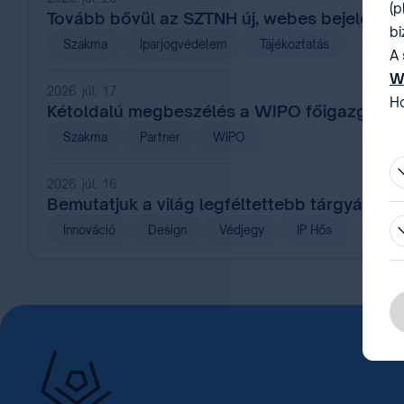
(p
Tovább bővül az SZTNH új, webes bejelentés
bi
Szakma
Iparjogvédelem
Tájékoztatás
A 
W
2026. júl. 17.
Ho
Kétoldalú megbeszélés a WIPO főigazgatój
be
Szakma
Partner
WIPO
2026. júl. 16.
Bemutatjuk a világ legféltettebb tárgyát – a
Innováció
Design
Védjegy
IP Hős