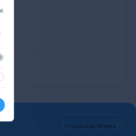
t.
i
lező
sztikai
Ugrás a lap tetejére