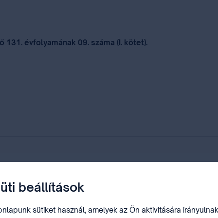
 131. évfolyamának 09. száma (I. kötet).
 68. közgyűléssorozata margójan Genfben
üti beállítások
nlapunk sütiket használ, amelyek az Ön aktivitására irányulnak