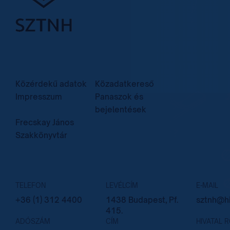
Közérdekű adatok
Közadatkereső
Impresszum
Panaszok és
bejelentések
Frecskay János
Szakkönyvtár
TELEFON
LEVÉLCÍM
E-MAIL
+36 (1) 312 4400
1438 Budapest, Pf.
sztnh@hi
415.
ADÓSZÁM
CÍM
HIVATAL 