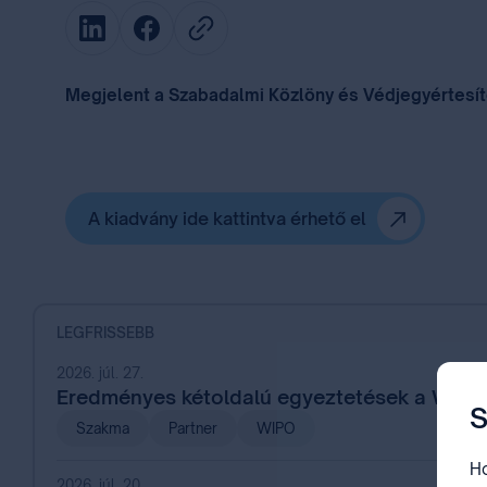
Megjelent a Szabadalmi Közlöny és Védjegyértesítő 
A kiadvány ide kattintva érhető el
LEGFRISSEBB
2026. júl. 27.
Eredményes kétoldalú egyeztetések a WIPO
S
Szakma
Partner
WIPO
Ho
2026. júl. 20.