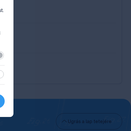
t.
i
lező
sztikai
Ugrás a lap tetejére