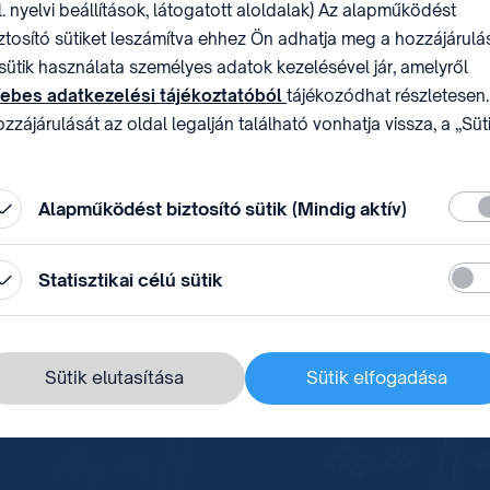
l. nyelvi beállítások, látogatott aloldalak) Az alapműködést
i rendszere
ztosító sütiket leszámítva ehhez Ön adhatja meg a hozzájárulás
sütik használata személyes adatok kezelésével jár, amelyről
ebes adatkezelési tájékoztatóból
tájékozódhat részletesen.
zzájárulását az oldal legalján található vonhatja vissza, a „Süt
ával
állítások” módosításával.
Köte
Alapműködést biztosító sütik (Mindig aktív)
 VB-trófea története
Stati
Statisztikai célú sütik
Sütik elutasítása
Sütik elfogadása