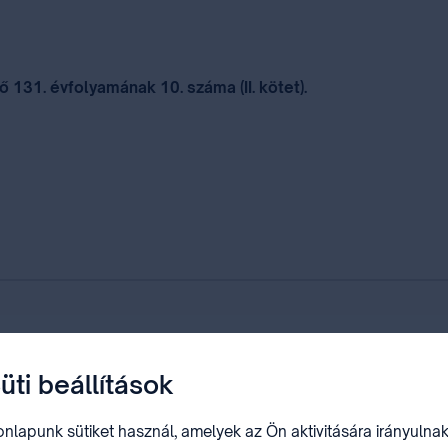
131. évfolyamának 10. száma (II. kötet).
 68. közgyűléssorozata margójan Genfben
üti beállítások
nlapunk sütiket használ, amelyek az Ön aktivitására irányulnak