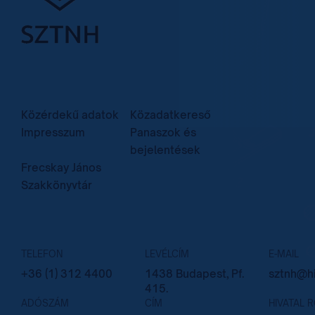
Közérdekű adatok
Közadatkereső
Impresszum
Panaszok és
bejelentések
Frecskay János
Szakkönyvtár
TELEFON
LEVÉLCÍM
E-MAIL
+36 (1) 312 4400
1438 Budapest, Pf.
sztnh@hi
415.
ADÓSZÁM
CÍM
HIVATAL 