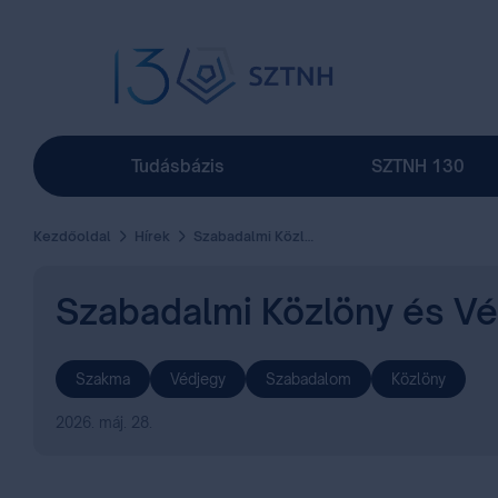
Tudásbázis
SZTNH 130
Kezdőoldal
Hírek
Szabadalmi Közlöny és Védjegyértesítő II. kötet (131. évfolyam 10. szám)
Szabadalmi Közlöny és Véd
Szakma
Védjegy
Szabadalom
Közlöny
2026. máj. 28.