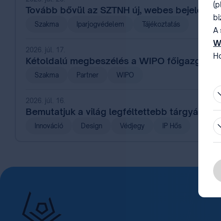
(p
Tovább bővül az SZTNH új, webes bejelentés
bi
Szakma
Iparjogvédelem
Tájékoztatás
A 
W
2026. júl. 17.
Ho
Kétoldalú megbeszélés a WIPO főigazgatój
be
Szakma
Partner
WIPO
2026. júl. 16.
Bemutatjuk a világ legféltettebb tárgyát – a
Innováció
Design
Védjegy
IP Hős