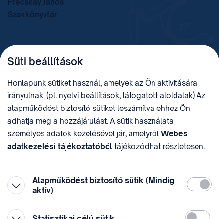
Frecskay János
Szakkönyvtár
TELEFON
LEVÉLCÍM
Süti beállítások
+36 (1) 312 4400
1438 Budapest, Pf. 415.
E-MAIL
ADÓSZÁM
Honlapunk sütiket használ, amelyek az Ön aktivitására
sztnh@hipo.gov.hu
15311746-2-42
irányulnak. (pl. nyelvi beállítások, látogatott aloldalak) Az
CÍM
HIVATAL RÖVID NEVE
alapműködést biztosító sütiket leszámítva ehhez Ön
1081 Budapest II. János
SZTNHOPS, KRID:
adhatja meg a hozzájárulást. A sütik használata
Pál pápa tér 7.
174434905
KÖZÖSSÉGI MÉDIA
személyes adatok kezelésével jár, amelyről
Webes
adatkezelési tájékoztatóból
tájékozódhat részletesen.
Megtévesztő díjfizetési
Hozzájárulását az oldal legalján található vonhatja vissza,
felhívások
a „Süti beállítások” módosításával.
Alapműködést biztosító sütik (Mindig
Kötelez
aktív)
Statiszti
Statisztikai célú sütik