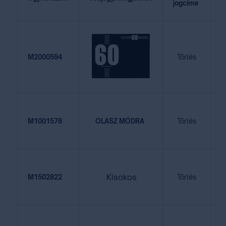
jogcíme
2
M2000594
Törlés
2
M1001578
OLASZ MÓDRA
Törlés
2
Kisokos
M1502822
Törlés