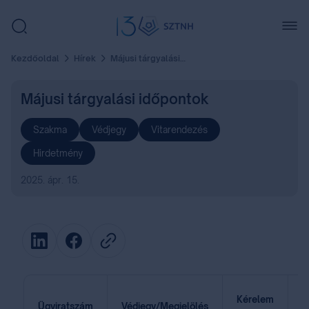
Kezdőoldal
Hírek
Májusi tárgyalási időpontok
Májusi tárgyalási időpontok
Szakma
Védjegy
Vitarendezés
Hirdetmény
2025. ápr. 15.
Kérelem
Ügyiratszám
Védjegy/Megjelölés