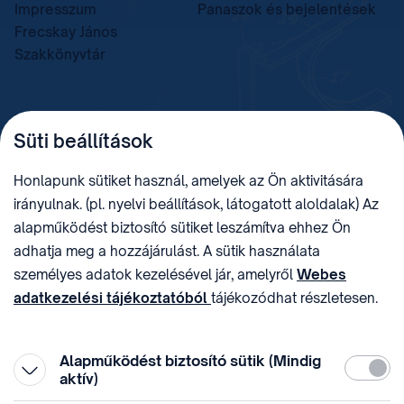
Impresszum
Panaszok és bejelentések
Frecskay János
Szakkönyvtár
TELEFON
LEVÉLCÍM
Süti beállítások
+36 (1) 312 4400
1438 Budapest, Pf. 415.
E-MAIL
ADÓSZÁM
Honlapunk sütiket használ, amelyek az Ön aktivitására
sztnh@hipo.gov.hu
15311746-2-42
irányulnak. (pl. nyelvi beállítások, látogatott aloldalak) Az
CÍM
HIVATAL RÖVID NEVE
alapműködést biztosító sütiket leszámítva ehhez Ön
1081 Budapest II. János
SZTNHOPS, KRID:
adhatja meg a hozzájárulást. A sütik használata
Pál pápa tér 7.
174434905
KÖZÖSSÉGI MÉDIA
személyes adatok kezelésével jár, amelyről
Webes
adatkezelési tájékoztatóból
tájékozódhat részletesen.
Megtévesztő díjfizetési
Hozzájárulását az oldal legalján található vonhatja vissza,
felhívások
a „Süti beállítások” módosításával.
Alapműködést biztosító sütik (Mindig
Kötelez
aktív)