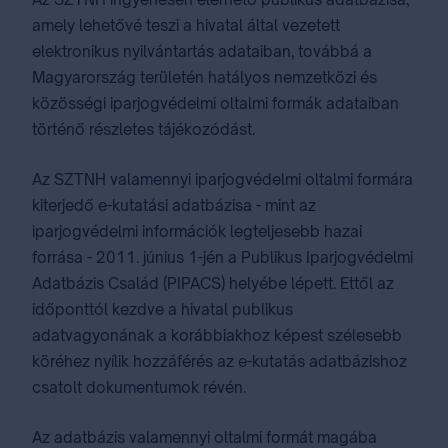
amely lehetővé teszi a hivatal által vezetett
elektronikus nyilvántartás adataiban, továbbá a
Magyarország területén hatályos nemzetközi és
közösségi iparjogvédelmi oltalmi formák adataiban
történő részletes tájékozódást.
Az SZTNH valamennyi iparjogvédelmi oltalmi formára
kiterjedő e-kutatási adatbázisa - mint az
iparjogvédelmi információk legteljesebb hazai
forrása - 2011. június 1-jén a Publikus Iparjogvédelmi
Adatbázis Család (PIPACS) helyébe lépett. Ettől az
időponttól kezdve a hivatal publikus
adatvagyonának a korábbiakhoz képest szélesebb
köréhez nyílik hozzáférés az e-kutatás adatbázishoz
csatolt dokumentumok révén.
Az adatbázis valamennyi oltalmi formát magába