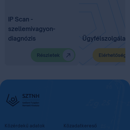
IP Scan -
szellemivagyon-
diagnózis
Ügyfélszolgálat
Részletek
Elérhetőségü
Közérdekű adatok
Közadatkereső