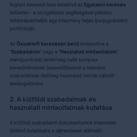
foglaló keresést tesz lehetővé az
Egyszerű keresés
felületen - e szolgáltatás segítségével például
feltérképezhetjük egy intézmény teljes iparjogvédelmi
portfolióját.
Az
Összetett keresésen belül
kiválasztva a
"
Szabadalom
" vagy a "
Használati mintaoltalom
"
menüpontokat lehetőség nyílik komplex
keresőkérdések összeállításával a releváns
szabadalmak illetőleg használati minták célzott
leválogatására.
2. A külföldi szabadalmak és
használati mintaoltalmak kutatása
A külföldi szabadalmi dokumentumok Interneten
történő kutatására a díjmentesen elérhető