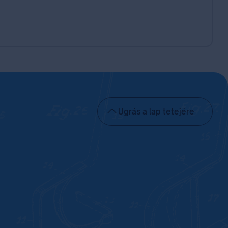
Ugrás a lap tetejére