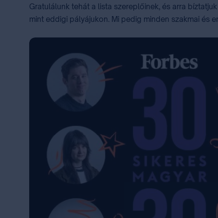
Gratulálunk tehát a lista szereplőinek, és arra bíztat
mint eddigi pályájukon. Mi pedig minden szakmai és em