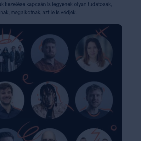
donuk kezelése kapcsán is legyenek olyan tudatosak,
ak, megalkotnak, azt le is védjék.