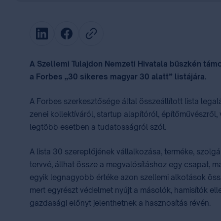
A Szellemi Tulajdon Nemzeti Hivatala büszkén támo
a Forbes „30 sikeres magyar 30 alatt” listájára.
A Forbes szerkesztősége által összeállított lista lega
zenei kollektíváról, startup alapítóról, építőművészről
legtöbb esetben a tudatosságról szól.
A lista 30 szereplőjének vállalkozása, terméke, szolgá
tervvé, állhat össze a megvalósításhoz egy csapat, ma
egyik legnagyobb értéke azon szellemi alkotások össze
mert egyrészt védelmet nyújt a másolók, hamisítók ell
gazdasági előnyt jelenthetnek a hasznosítás révén.