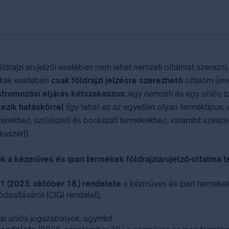
drajzi árujelzői esetében nem lehet nemzeti oltalmat szerezni
ékek esetében
csak földrajzi jelzésre szerezhető
oltalom (er
jstromozási eljárás kétszakaszos
: egy nemzeti és egy uniós s
kezik
hatáskörrel
(így tehát ez az egyetlen olyan terméktípus
erekhez, szőlészeti és borászati termékekhez, valamint szesze
akaszért).
 a kézműves és ipari termékek földrajziárujelző-oltalma 
1 (2023. október 18.) rendelete
a kézműves és ipari termékek 
osításáról (CIGI rendelet),
pai uniós jogszabályok, úgymint