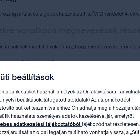
orozatgyártást és a gépek használatát is. [CIGI rendelet 4. cikk 
kekre vonatkozó megnevezések rés
ériumnak kell megfelelniük ahhoz, hogy megnevezéseik uniós s
agy országból származik
,
üti beállítások
gyéb jellemzője
lényegileg a földrajzi származásának tulajd
eghatározott földrajzi területen történik [CIGI rendelet 6. cikk
nlapunk sütiket használ, amelyek az Ön aktivitására irányulnak
l. nyelvi beállítások, látogatott aloldalak) Az alapműködést
sz?
ztosító sütiket leszámítva ehhez Ön adhatja meg a hozzájárulás
sütik használata személyes adatok kezelésével jár, amelyről
e vonatkozó földrajzi jelzés lajstromozására irányuló bejelen
ebes adatkezelési tájékoztatóból
tájékozódhat részletesen.
zzájárulását az oldal legalján található vonhatja vissza, a „Süt