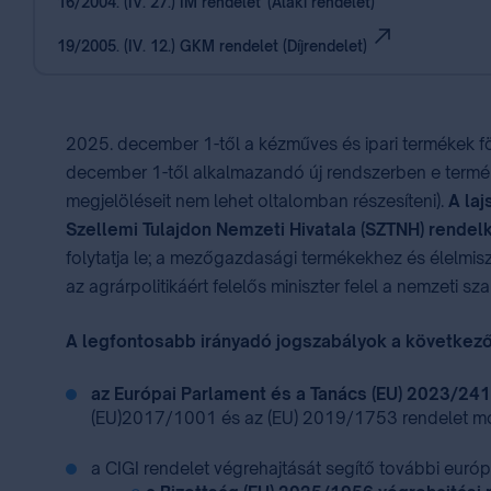
16/2004. (IV. 27.) IM rendelet (Alaki rendelet)
19/2005. (IV. 12.) GKM rendelet (Díjrendelet)
2025. december 1-től a kézműves és ipari termékek föl
december 1-től alkalmazandó új rendszerben e term
megjelöléseit nem lehet oltalomban részesíteni).
A la
Szellemi Tulajdon Nemzeti Hivatala (SZTNH) rendel
folytatja le; a mezőgazdasági termékekhez és élelmisz
az agrárpolitikáért felelős miniszter felel a nemzeti sz
A legfontosabb irányadó jogszabályok a következők
az Európai Parlament és a Tanács (EU) 2023/241
(EU)2017/1001 és az (EU) 2019/1753 rendelet mód
a CIGI rendelet végrehajtását segítő további euró