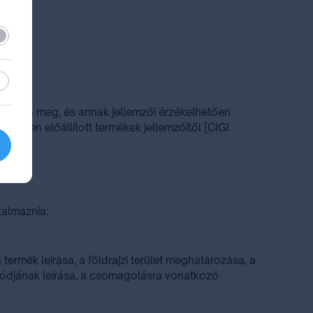
lező
sztikai
határozza meg, és annak jellemzői érzékelhetően
leteken előállított termékek jellemzőitől [CIGI
rtalmaznia:
ermék leírása, a földrajzi terület meghatározása, a
a módjának leírása, a csomagolásra vonatkozó