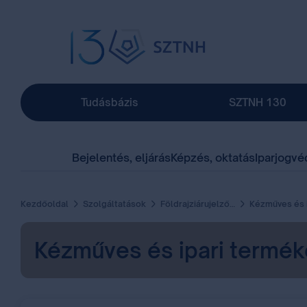
Tudásbázis
SZTNH 130
Bejelentés, eljárás
Képzés, oktatás
Iparjogvé
Kezdőoldal
Szolgáltatások
Földrajziárujelző-oltalom
Kézműves és ipari termékek földrajzi árujelz
Kézműves és ipari terméke