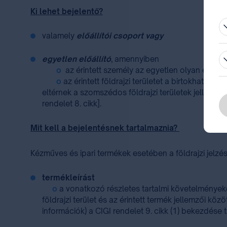
be
Ki lehet bejelentő?
valamely
előállítói csoport vagy
egyetlen előállító
, amennyiben
o
az érintett személy az egyetlen olyan előáll
o
az érintett földrajzi területet a birtokhatár
eltérnek a szomszédos földrajzi területek jellemzőit
rendelet 8. cikk].
Mit kell a bejelentésnek tartalmaznia?
Kézműves és ipari termékek esetében a földrajzi jelzé
termékleírást
o
a vonatkozó részletes tartalmi követelményeket
földrajzi terület és az érintett termék jellemzői k
információk) a CIGI rendelet 9. cikk (1) bekezdése