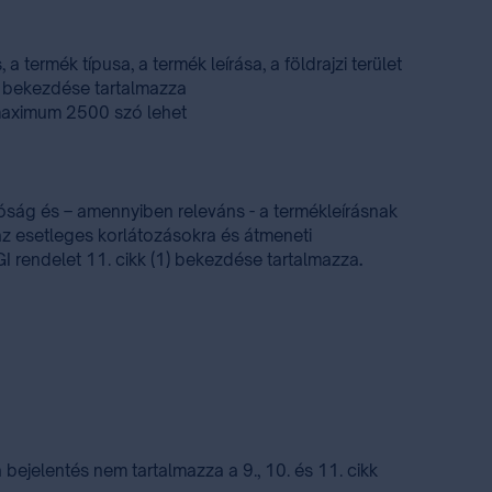
termék típusa, a termék leírása, a földrajzi terület
1) bekezdése tartalmazza
me maximum 2500 szó lehet
tóság és – amennyiben releváns - a termékleírásnak
az esetleges korlátozásokra és átmeneti
GI rendelet 11. cikk (1) bekezdése tartalmazza
.
a bejelentés nem tartalmazza a 9., 10. és 11. cikk