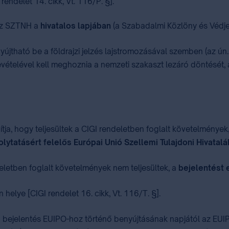
I rendelet 14. cikk, Vt. 116/P. §].
 az SZTNH a
hivatalos lapjában
(a Szabadalmi Közlöny és Védje
yújtható be a földrajzi jelzés lajstromozásával szemben (az ún
evételével kell meghoznia a nemzeti szakaszt lezáró döntését, a
a, hogy teljesültek a CIGI rendeletben foglalt követelmények
olytatásért felelős Európai Unió Szellemi Tulajdoni Hivatal
eletben foglalt követelmények nem teljesültek, a
bejelentést e
 helye [CIGI rendelet 16. cikk, Vt. 116/T. §].
a bejelentés EUIPO-hoz történő benyújtásának napjától az EU