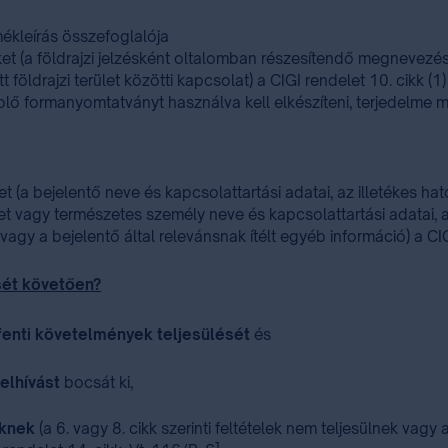
kleírás összefoglalója
 (a földrajzi jelzésként oltalomban részesítendő megnevezés, a 
öldrajzi terület közötti kapcsolat) a CIGI rendelet 10. cikk (
eplő formanyomtatványt használva kell elkészíteni, terjedel
 (a bejelentő neve és kapcsolattartási adatai, az illetékes ha
et vagy természetes személy neve és kapcsolattartási adatai, 
agy a bejelentő által relevánsnak ítélt egyéb információ) a CI
sét követően?
fenti követelmények teljesülését
és
felhívást
bocsát ki,
eknek
(a 6. vagy 8. cikk szerinti feltételek nem teljesülnek vagy 