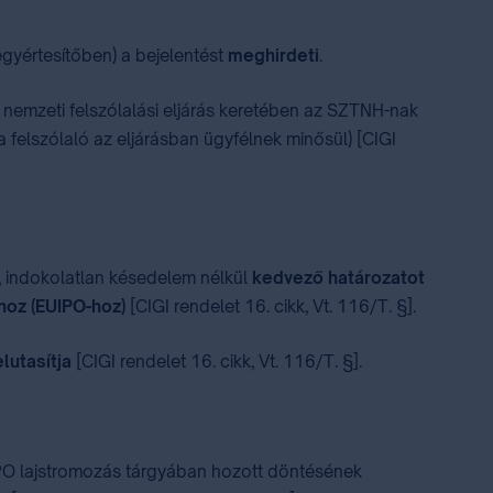
gyértesítőben) a bejelentést
meghirdeti
.
. nemzeti felszólalási eljárás keretében az SZTNH-nak
 felszólaló az eljárásban ügyfélnek minősül) [CIGI
, indokolatlan késedelem nélkül
kedvező határozatot
ához (EUIPO-hoz)
[CIGI rendelet 16. cikk, Vt. 116/T. §].
lutasítja
[CIGI rendelet 16. cikk, Vt. 116/T. §].
IPO lajstromozás tárgyában hozott döntésének