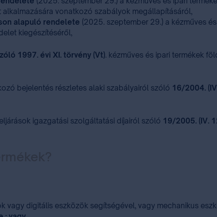
 rendelete
(2025. szeptember 29.) a kézműves és ipari termékek 
t alkalmazására vonatkozó szabályok megállapításáról,
son alapuló rendelete
(2025. szeptember 29.) a kézműves és ip
delet kiegészítéséről,
óló 1997. évi XI. törvény (Vt)
. kézműves és ipari termékek föl
kozó bejelentés részletes alaki szabályairól szóló
16/2004. (IV
ljárások igazgatási szolgáltatási díjairól szóló
19/2005. (IV. 
termékek?
ok vagy digitális eszközök segítségével, vagy mechanikus es
 ; vagy