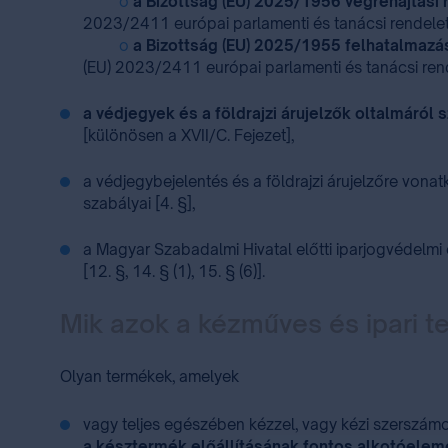
o
a Bizottság (EU) 2025/1956 végrehajtási
2023/2411 európai parlamenti és tanácsi rendele
o
a Bizottság (EU) 2025/1955 felhatalmazá
(EU) 2023/2411 európai parlamenti és tanácsi ren
a védjegyek és a földrajzi árujelzők oltalmáról sz
[különösen a XVII/C. Fejezet],
a védjegybejelentés és a földrajzi árujelzőre vonat
szabályai [4. §],
a Magyar Szabadalmi Hivatal előtti iparjogvédelmi e
[12. §, 14. § (1), 15. § (6)].
Mik azok a kézműves és ipari 
Olyan termékek, amelyek
vagy teljes egészében kézzel, vagy kézi szerszám
a késztermék előállításának fontos alkotóeleme