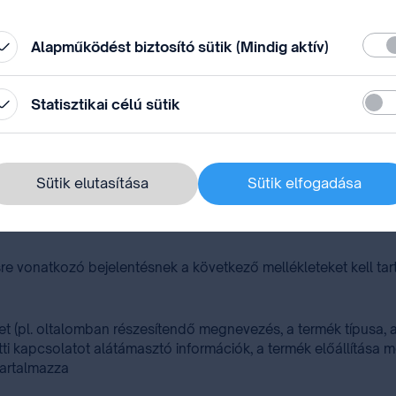
állítások” módosításával.
Köte
Alapműködést biztosító sütik (Mindig aktív)
Stati
Statisztikai célú sütik
ító, aki bejelentést szándékozik benyújtani és benyújtani
és
okra történő hivatkozás nélkül egy terület meghatározott része 
ől, vagy a termék jellemzői eltérnek a szomszédos földrajzi terü
Sütik elutasítása
Sütik elfogadása
sre vonatkozó bejelentésnek a következő mellékleteket kell ta
 (pl. oltalomban részesítendő megnevezés, a termék típusa, a t
özötti kapcsolatot alátámasztó információk, a termék előállítás
 tartalmazza