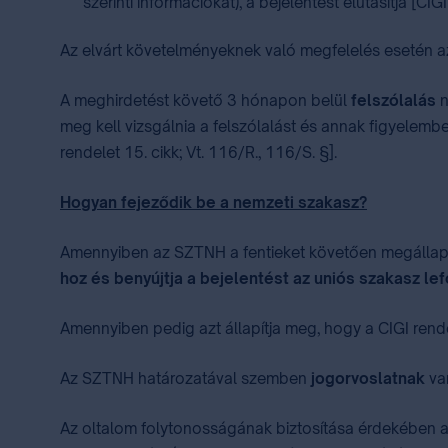
szerinti információkat), a bejelentést elutasítja [CIG
Az elvárt követelményeknek való megfelelés esetén
A meghirdetést követő 3 hónapon belül
felszólalás
n
meg kell vizsgálnia a felszólalást és annak figyelemb
rendelet 15. cikk; Vt. 116/R., 116/S. §].
Hogyan fejeződik be a nemzeti szakasz?
Amennyiben az SZTNH a fentieket követően megállapítj
hoz és benyújtja a bejelentést az uniós szakasz lef
Amennyiben pedig azt állapítja meg, hogy a CIGI rend
Az SZTNH határozatával szemben
jogorvoslatnak
van
Az oltalom folytonosságának biztosítása érdekében 