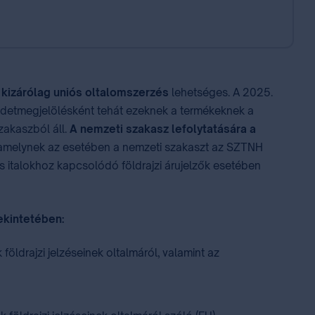
,
kizárólag uniós oltalomszerzés
lehetséges. A 2025.
edetmegjelölésként tehát ezeknek a termékeknek a
zakaszból áll.
A nemzeti szakasz lefolytatására a
, amelynek az esetében a nemzeti szakaszt az SZTNH
s italokhoz kapcsolódó földrajzi árujelzők esetében
tekintetében:
földrajzi jelzéseinek oltalmáról, valamint az