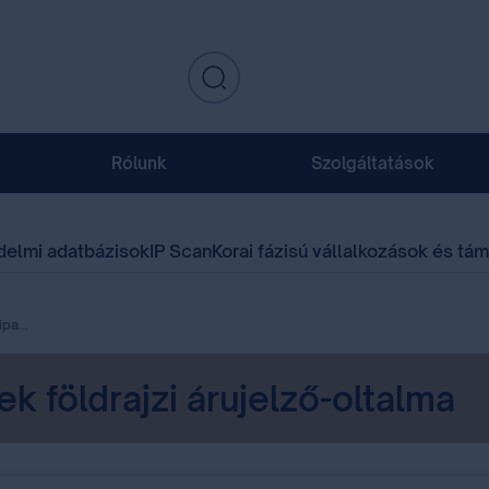
Rólunk
Szolgáltatások
delmi adatbázisok
IP Scan
Korai fázisú vállalkozások és tá
ő-oltalma
k földrajzi árujelző-oltalma