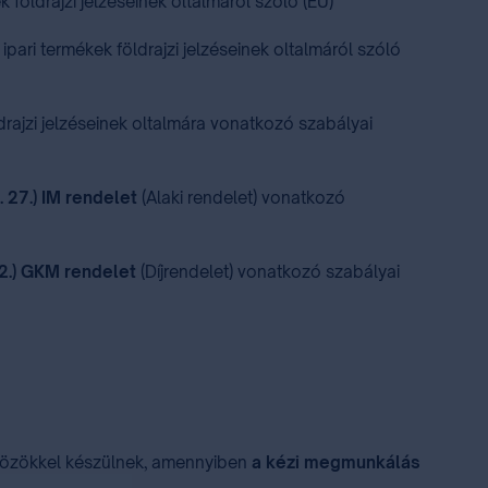
földrajzi jelzéseinek oltalmáról szóló (EU)
ari termékek földrajzi jelzéseinek oltalmáról szóló
drajzi jelzéseinek oltalmára vonatkozó szabályai
. 27.) IM rendele
t
(Alaki rendelet) vonatkozó
12.) GKM rendelet
(Díjrendelet) vonatkozó szabályai
zközökkel készülnek, amennyiben
a kézi megmunkálás