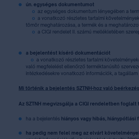
ún. egységes dokumentumot
o
az egységes dokumentum lényegében a termé
o
a vonatkozó részletes tartalmi követelményeket
tömör meghatározása, a termék és a meghatározott f
o
a CIGI rendelet II. számú mellékletében szer
a bejelentést kísérő dokumentációt
o
a vonatkozó részletes tartalmi követelményeket
való megfelelést ellenőrző terméktanúsító szervez
intézkedésekre vonatkozó információk, a tagállam v
Mi történik a bejelentés SZTNH-hoz való beérkezé
Az SZTNH megvizsgálja a CIGI rendeletben foglalt 
ha a bejelentés
hiányos vagy hibás, hiánypótlási 
ha pedig nem felel meg az elvárt követelmény