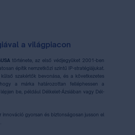
iával a világpiacon
hUSA
története, az első védjegyüket 2001-ben
osan építik nemzetközi szintű IP-stratégiájukat.
a külső szakértők bevonása, és a következetes
, hogy a márka határozottan felléphessen a
a lépjen be, például Délkelet-Ázsiában vagy Dél-
 innováció gyorsan és biztonságosan jusson el
.