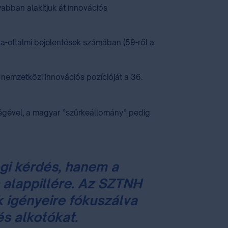
yabban alakítjuk át innovációs
a-oltalmi bejelentések számában (59-ről a
nemzetközi innovációs pozícióját a 36.
ségével, a magyar ”szürkeállomány” pedig
gi kérdés, hanem a
 alappillére. Az SZTNH
k igényeire fókuszálva
s alkotókat.