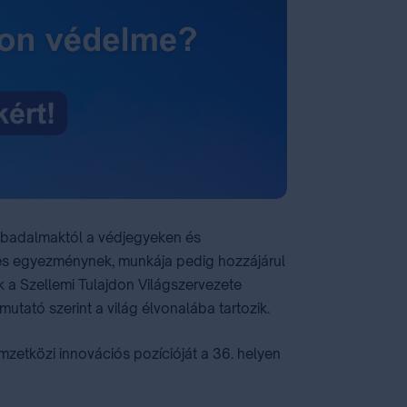
zabadalmaktól a védjegyeken és
 és egyezménynek, munkája pedig hozzájárul
k a Szellemi Tulajdon Világszervezete
utató szerint a világ élvonalába tartozik.
zetközi innovációs pozícióját a 36. helyen