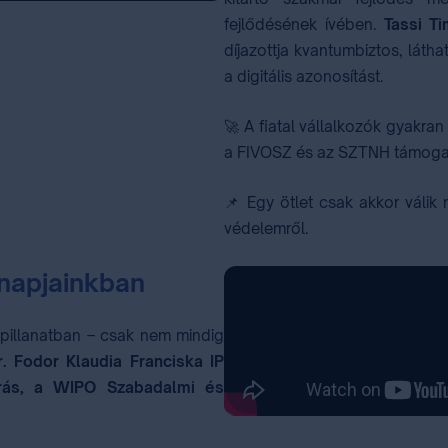
fejlődésének ívében.
Tassi Ti
díjazottja kvantumbiztos, látha
a digitális azonosítást.
🚀 A fiatal vállalkozók gyakran
a FIVOSZ és az SZTNH támoga
📌 Egy ötlet csak akkor válik
védelemről.
nnapjainkban
 pillanatban – csak nem mindig
r. Fodor Klaudia Franciska IP
drás, a WIPO Szabadalmi és