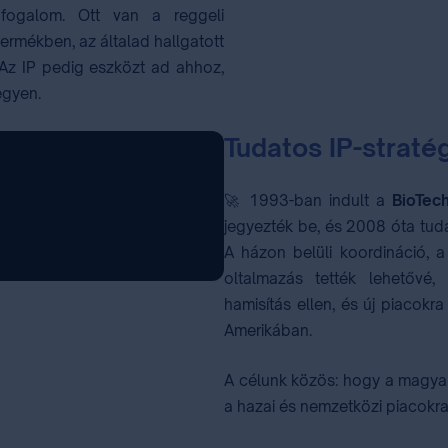
fogalom. Ott van a reggeli
ermékben, az általad hallgatott
 Az IP pedig eszközt ad ahhoz,
egyen.
Tudatos IP-stratég
🚀 1993-ban indult a
BioTec
jegyezték be, és 2008 óta tudat
A házon belüli koordináció, 
oltalmazás tették lehetővé
hamisítás ellen, és új piacokr
Amerikában.
A célunk közös: hogy a magyar
a hazai és nemzetközi piacokra