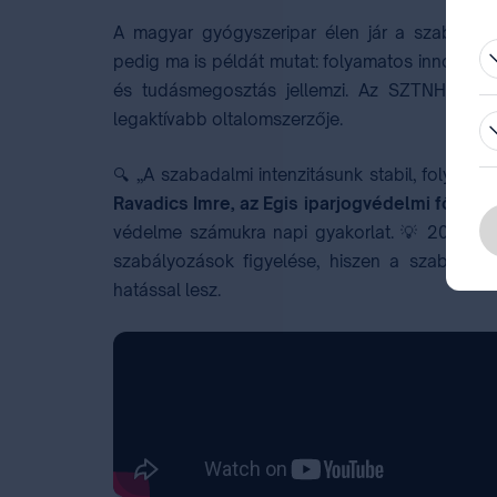
be
A magyar gyógyszeripar élen jár a szabadalm
pedig ma is példát mutat: folyamatos innováció
és tudásmegosztás jellemzi. Az SZTNH adata
legaktívabb oltalomszerzője.
🔍 „A szabadalmi intenzitásunk stabil, folyama
Ravadics Imre, az Egis iparjogvédelmi főoszt
védelme számukra napi gyakorlat. 💡 2025-be
szabályozások figyelése, hiszen a szabadal
hatással lesz.