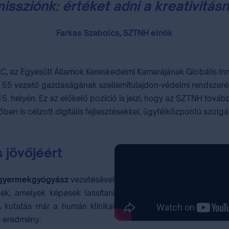
issziónk: értéket adni a kreativitás
Farkas Szabolcs, SZTNH elnök
C, az Egyesült Államok Kereskedelmi Kamarájának Globális Inno
ilág 55 vezető gazdaságának szellemitulajdon-védelmi rendsze
i 15. helyén. Ez az előkelő pozíció is jelzi, hogy az SZTNH tová
en is célzott digitális fejlesztésekkel, ügyfélközpontú szolgál
 jövőjéért
 gyermekgyógyász
vezetésével
nek, amelyek képesek lassítani
A kutatás már a humán klinikai
ős eredmény.