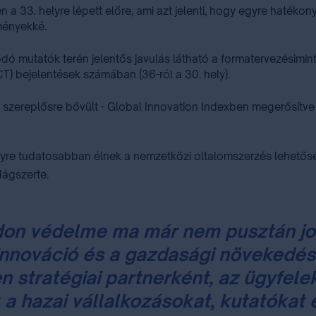
 a 33. helyre lépett előre, ami azt jelenti, hogy egyre hatékon
dményekké.
ó mutatók terén jelentős javulás látható a formatervezésimint
CT) bejelentések számában (36-ról a 30. hely).
 szereplősre bővült - Global Innovation Indexben megerősítve 
 egyre tudatosabban élnek a nemzetközi oltalomszerzés lehető
lágszerte.
don védelme ma már nem pusztán jo
nnováció és a gazdasági növekedés
 stratégiai partnerként, az ügyfele
a hazai vállalkozásokat, kutatókat é