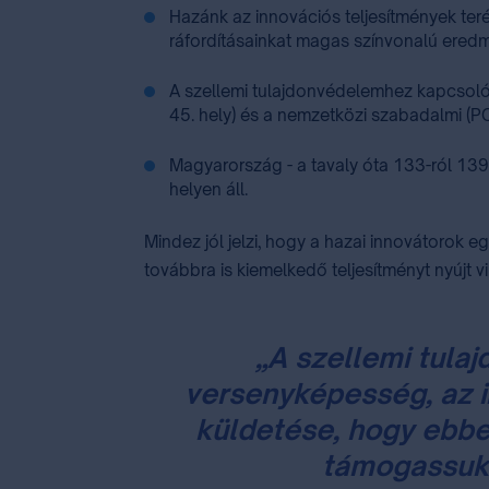
Hazánk az innovációs teljesítmények terén
ráfordításainkat magas színvonalú ere
A szellemi tulajdonvédelemhez kapcsolód
45. hely) és a nemzetközi szabadalmi (P
Magyarország - a tavaly óta 133-ról 139
helyen áll.
Mindez jól jelzi, hogy a hazai innovátorok
továbbra is kiemelkedő teljesítményt nyújt vi
„A szellemi tulaj
versenyképesség, az i
küldetése, hogy ebben
támogassuk 