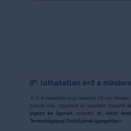
IP: láthatatlan erő a minde
📱🎨 A kreativitás jogi védelme ott van minden
tudunk róla. Ugyanazt az üzenetet közvetíti
d
jogász és ügyvéd
, valamint
dr. Jókuti An
Technológiajogi Osztályának igazgatója
is: