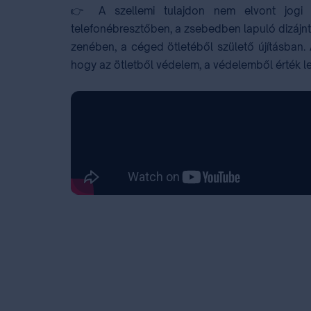
👉 A szellemi tulajdon nem elvont jogi 
telefonébresztőben, a zsebedben lapuló dizájnt
zenében, a céged ötletéből születő újításban.
hogy az ötletből védelem, a védelemből érték l