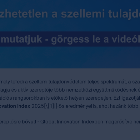
mely lefedi a szellemi tulajdonvédelem teljes spektrumát, a s
. Tagja és aktív szereplője több nemzetközi együttműködésnek
iós rangsorokban is előkelő helyen szerepeljen. ⁣Ezt igazoljá
ovation Index
2025[\[1]|]-ös eredményei is, ahol hazánk több m
ereplősre bővült - Global Innovation Indexben megerősítve nem