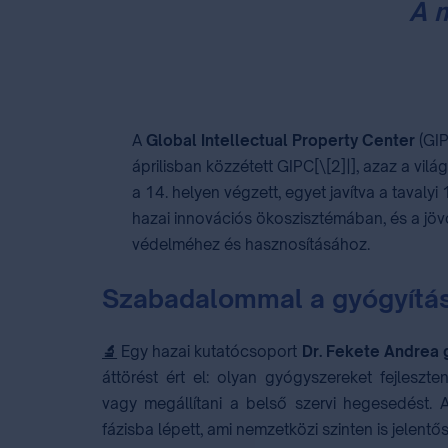
A m
A
Global Intellectual Property Center
(GIP
áprilisban közzétett GIPC[\[2]|], azaz a v
a 14. helyen végzett, egyet javítva a tavaly
hazai innovációs ökoszisztémában, és a jövőb
védelméhez és hasznosításához.
Szabadalommal a gyógyítás
🔬
Egy hazai kutatócsoport
Dr. Fekete Andrea
áttörést ért el: olyan gyógyszereket fejleszte
vagy megállítani a belső szervi hegesedést. 
fázisba lépett, ami nemzetközi szinten is jelent