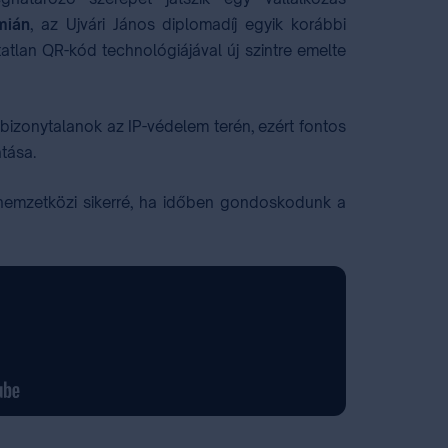
mián
, az Ujvári János diplomadíj egyik korábbi
tatlan QR-kód technológiájával új szintre emelte
 bizonytalanok az IP-védelem terén, ezért fontos
tása.
 nemzetközi sikerré, ha időben gondoskodunk a