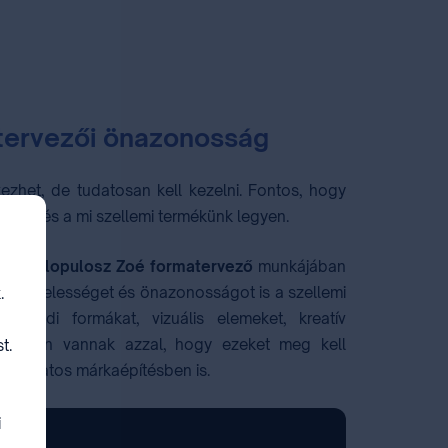
 tervezői önazonosság
ezhet, de tudatosan kell kezelni. Fontos, hogy
yedi, és a mi szellemi termékünk legyen.
 Szokalopulosz Zoé formatervező
munkájában
tt a hitelességet és önazonosságot is a szellemi
.
. Egyedi formákat, vizuális elemeket, kreatív
tisztában vannak azzal, hogy ezeket meg kell
t.
 a tudatos márkaépítésben is.
i