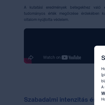
A kutatási eredmények betegekhez való el
tudományos érték megőrzése érdekében ku
oltalom nyújtotta védelem.
S
Ho
(p
bi
A 
W
Szabadalmi intenzitás és t
Ho