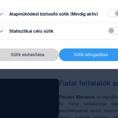
állítások” módosításával.
i tudatosságban, az Egis Zrt.
Köte
Alapműködést biztosító sütik (Mindig aktív)
, aktív szabadalmi tevékenység
i szerint Magyarország egyik
Stati
Statisztikai célú sütik
tos innovációt tükröz” – mondja
ályvezetője
. A szellemi tulajdon
Sütik elutasítása
Sütik elfogadása
n kiemelten fontos az európai
mi csomag az egész szektorra
Fiatal feltalálók
Pinczés Marianna,
az AgroBusi
Év Fiatal Vállalkozója díj
eredményeinek kiváló hasznos
kitartó szakmai fejlődés me