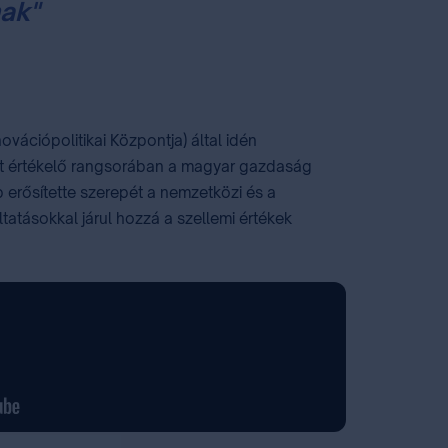
nak"
vációpolitikai Központja) által idén
rét értékelő rangsorában a magyar gazdaság
bb erősítette szerepét a nemzetközi és a
tatásokkal járul hozzá a szellemi értékek