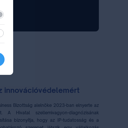
lező
sztikai
 az innovációvédelemért
ness Bizottság alelnöke 2023-ban elnyerte az
at. A Hivatal szellemivagyon-diagnózisának
ítása bizonyítja, hogy az IP-tudatosság és a
ghatározó szerepet játszik egy vállalkozás