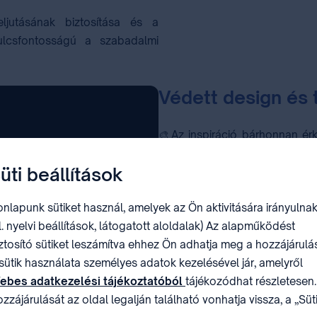
jutásának biztosítása és a
lcsfontosságú a szabadalmi
Védett design és
🎨Az inspiráció bárhonnan érk
amit létrehozunk, az valóban eg
üti beállítások
👠
Vágó Réka cipőtervező és
közös, hogy a kreativitás melle
nlapunk sütiket használ, amelyek az Ön aktivitására irányulnak
tulajdon biztosítja számukra
l. nyelvi beállítások, látogatott aloldalak) Az alapműködést
ötleteket dolgoznak ki, és 
ztosító sütiket leszámítva ehhez Ön adhatja meg a hozzájárulás
védeniük. Ezzel példát mutatva
sütik használata személyes adatok kezelésével jár, amelyről
ebes adatkezelési tájékoztatóból
tájékozódhat részletesen.
udatosság
zzájárulását az oldal legalján található vonhatja vissza, a „Süt