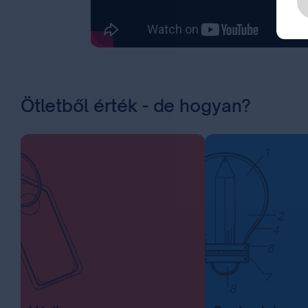
Ötletből érték - de hogyan?