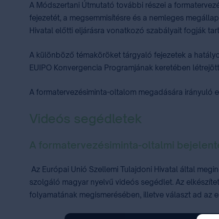
A Módszertani Útmutató további részei a formatervezésm
fejezetét, a megsemmisítésre és a nemleges megállapí
Hivatal előtti eljárásra vonatkozó szabályait fogják tar
A különböző témaköröket tárgyaló fejezetek a hatályo
EUIPO Konvergencia Programjának keretében létrejött k
A formatervezésiminta-oltalom megadására irányuló eljár
Videós segédletek
A formatervezésiminta-oltalmi bejelent
Az Európai Unió Szellemi Tulajdoni Hivatal által meg
szolgáló magyar nyelvű videós segédlet. Az elkészített
folyamatának megismerésében, illetve választ ad az e