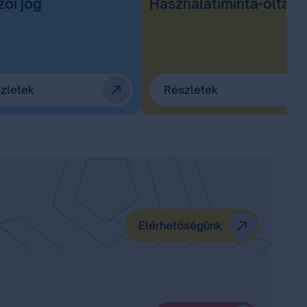
zői jog
Használatiminta-oltal
zletek
Részletek
Elérhetőségünk