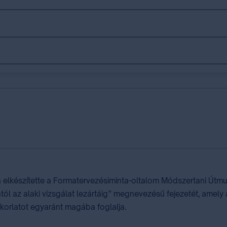
a elkészítette a Formatervezésiminta-oltalom Módszertani Útm
tól az alaki vizsgálat lezártáig” megnevezésű fejezetét, amel
korlatot egyaránt magába foglalja.