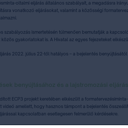
inta-oltalmi eljárás általános szabályait, a megadásra irányul
tásra vonatkozó eljárásokat, valamint a közösségi formatervez
talmazni.
s szabályozás ismertetésén túlmenően bemutatják a kapcsolódó
özös gyakorlatokat is. A Hivatal az egyes fejezeteket elkészü
ás 2022. július 22-től hatályos – a bejelentés benyújtásától az 
ések benyújtásához és a lajstromozási eljárá
indított ECP3 projekt keretében elkészült a formatervezésimint
 videó amellett, hogy hasznos támpont a bejelentés összeállítá
ljárással kapcsolatban esetlegesen felmerülő kérdésekre.