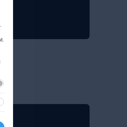
.
t.
i
lező
sztikai