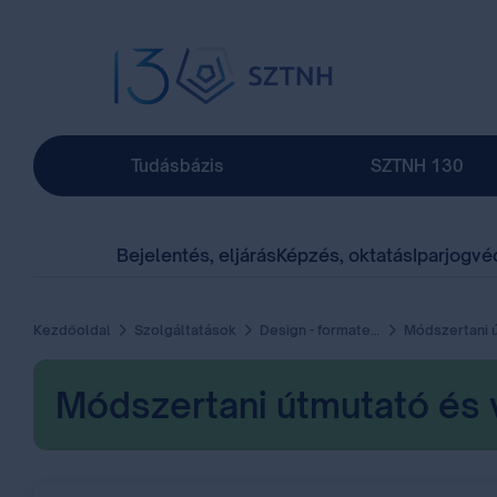
Tudásbázis
SZTNH 130
Bejelentés, eljárás
Képzés, oktatás
Iparjogvé
Kezdőoldal
Szolgáltatások
Design - formatervezési minta
Módszertani útmutató és videós segédl
Módszertani útmutató és 