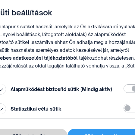
üti beállítások
nlapunk sütiket használ, amelyek az Ön aktivitására irányulnak
l. nyelvi beállítások, látogatott aloldalak) Az alapműködést
ztosító sütiket leszámítva ehhez Ön adhatja meg a hozzájárulás
sütik használata személyes adatok kezelésével jár, amelyről
sítési eljárás alapjai
ebes adatkezelési tájékoztatóból
tájékozódhat részletesen.
zzájárulását az oldal legalján található vonhatja vissza, a „Süt
deó választ ad többek között az alábbi kérdésekre:
állítások” módosításával.
emmisítésének legfőbb okai?
Köte
Alapműködést biztosító sütik (Mindig aktív)
gsemmisítését?
Stati
Statisztikai célú sütik