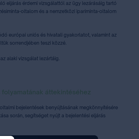
ó eljárás érdemi vizsgálattól az ügy lezárásáig tartó
ésiminta-oltalom és a nemzetközi ipariminta-oltalom
 európai uniós és hivatali gyakorlatot, valamint az
ltük sorrendjében teszi közzé.
alaki vizsgálat lezártáig. ⁣
s folyamatának áttekintéséhez
a-oltalmi bejelentések benyújtásának megkönnyítésére
sa során, segítséget nyújt a bejelentési eljárás