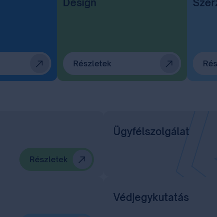
Design
Szer
Részletek
Rés
Ügyfélszolgálat
Részletek
Védjegykutatás