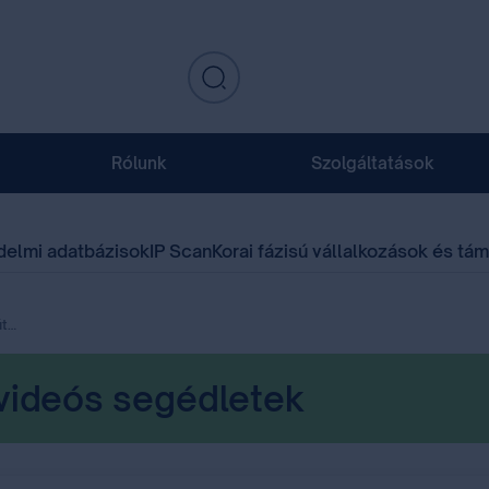
Rólunk
Szolgáltatások
delmi adatbázisok
IP Scan
Korai fázisú vállalkozások és tá
etek
videós segédletek