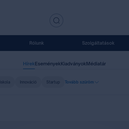
Rólunk
Szolgáltatások
Hírek
Események
Kiadványok
Médiatár
iskola
Innováció
Startup
Tovább szűröm