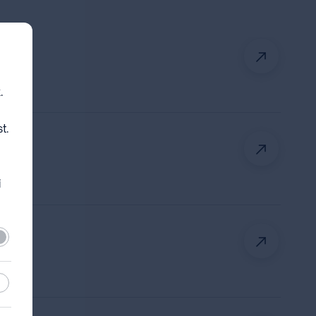
.
t.
i
lező
sztikai