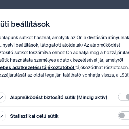
üti beállítások
nlapunk sütiket használ, amelyek az Ön aktivitására irányulnak
l. nyelvi beállítások, látogatott aloldalak) Az alapműködést
ztosító sütiket leszámítva ehhez Ön adhatja meg a hozzájárulás
ötet (131. évfolyam 14. szám)
sütik használata személyes adatok kezelésével jár, amelyről
ebes adatkezelési tájékoztatóból
tájékozódhat részletesen.
zzájárulását az oldal legalján található vonhatja vissza, a „Süt
állítások” módosításával.
 68. közgyűléssorozata margójan Genfben
Köte
Alapműködést biztosító sütik (Mindig aktív)
Stati
Statisztikai célú sütik