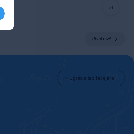
Következő
Ugrás a lap tetejére