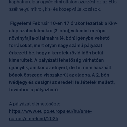
kaphatnak iparjogvédelmi oltalomszerzéshez az EUs
székhelyű mikro-, kis- és középvállalkozások.
Figyelem! Február 10-én 17 órakor lezárták a Kkv-
alap szabadalmakra (3. bón), valamint európai
növényfajta-oltalmakra (4. bón) igénybe vehető
forrásokat, mert olyan nagy számú pályázat
érkezett be, hogy a keretek rövid időn belül
kimerültek. A pályázati lehetőség várhatóan
újranyílik, amikor az elnyert, de fel nem használt
bónok összege visszakerül az alapba. A 2. bón
(védjegy és design) az eredeti feltételek mellett,
továbbra is pályázható.
A pályázat elérhetősége:
https://www.euipo.europa.eu/hu/sme-
corner/sme-fund/2025