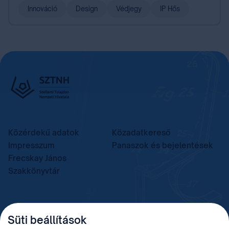
Innováció
Design
Védjegy
IP Hős
Közérdekű adatok
Közadatkereső
Impresszum
Panaszok és bejelentések
Frecskay János
Szakkönyvtár
TELEFON
LEVÉLCÍM
Süti beállítások
+36 (1) 312 4400
1438 Budapest, Pf. 415.