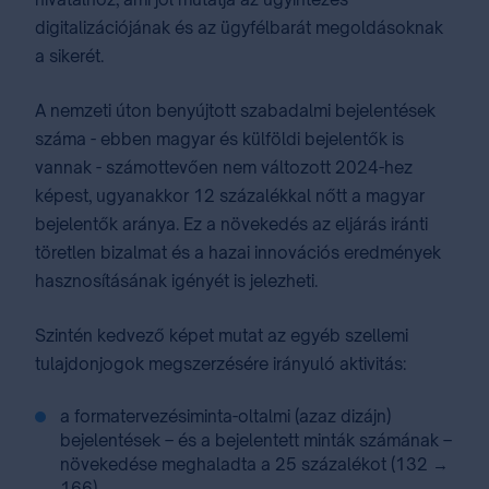
digitalizációjának és az ügyfélbarát megoldásoknak
a sikerét.
A nemzeti úton benyújtott szabadalmi bejelentések
száma - ebben magyar és külföldi bejelentők is
vannak - számottevően nem változott 2024-hez
képest, ugyanakkor 12 százalékkal nőtt a magyar
bejelentők aránya. Ez a növekedés az eljárás iránti
töretlen bizalmat és a hazai innovációs eredmények
hasznosításának igényét is jelezheti.
Szintén kedvező képet mutat az egyéb szellemi
tulajdonjogok megszerzésére irányuló aktivitás:
a formatervezésiminta-oltalmi (azaz dizájn)
bejelentések – és a bejelentett minták számának –
növekedése meghaladta a 25 százalékot (132 →
166),