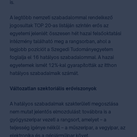
is.
A legtöbb nemzeti szabadalommal rendelkező
jogosultak TOP 20-as listáján szintén erős az
egyetemi jelenlét: összesen hét hazai felsőoktatási
intézmény található meg a rangsorban, ahol a
legjobb pozíciót a Szegedi Tudományegyetem
foglalja el 16 hatályos szabadalommal. A hazai
egyetemek ismét 12%-kal gyarapították az itthon
hatályos szabadalmaik számát.
Változatlan szektoriális erőviszonyok
A hatályos szabadalmak szakterületi megoszlása
nem mutat jelentős elmozdulást: továbbra is a
gyógyszeripar vezeti a rangsort, amelyet – a
teljesség igénye nélkül – a műszeripar, a vegyipar, az
elektronika és a gépjárműipar követ.