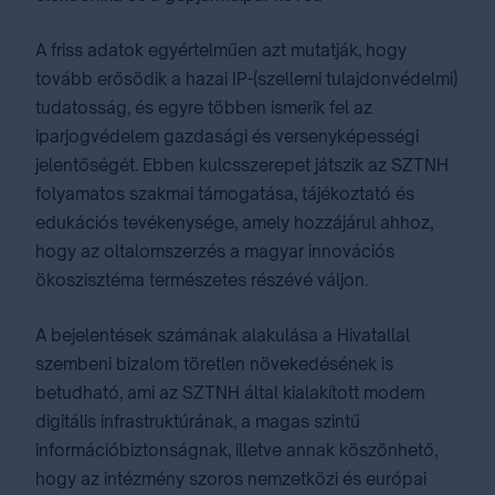
A friss adatok egyértelműen azt mutatják, hogy
tovább erősödik a hazai IP-(szellemi tulajdonvédelmi)
tudatosság, és egyre többen ismerik fel az
iparjogvédelem gazdasági és versenyképességi
jelentőségét. Ebben kulcsszerepet játszik az SZTNH
folyamatos szakmai támogatása, tájékoztató és
edukációs tevékenysége, amely hozzájárul ahhoz,
hogy az oltalomszerzés a magyar innovációs
ökoszisztéma természetes részévé váljon.
A bejelentések számának alakulása a Hivatallal
szembeni bizalom töretlen növekedésének is
betudható, ami az SZTNH által kialakított modern
digitális infrastruktúrának, a magas szintű
információbiztonságnak, illetve annak köszönhető,
hogy az intézmény szoros nemzetközi és európai