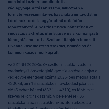
nem látott szintre emelkedett a
védjegybejelentések száma, miközben a
formatervezésiminta- és használatiminta-oltalmi
kérelmek terén is egyértelmű erősödés
tapasztalható. A pozitív trendek hátterében az
innovációs aktivitás élénkülése és a kormányzati
támogatás mellett a Szellemi Tulajdon Nemzeti
Hivatala következetes szakmai, edukációs és
kommunikációs munkája áll.
Az SZTNH 2025-ös év szellemi tulajdonvédelmi
eredményeit összefoglaló gyorsjelentése alapján a
védjegybejelentések száma 2025-ben meghaladta a
4300-at, ami 13 százalékos növekedést jelent az
előző évhez képest (3831 → 4319), és több mint
tízéves rekordnak számít. A bejelentések 86
százaléka ráadásul elektronikus úton érkezett a
hivatalhoz, ami jól mutatja az ügyintézés