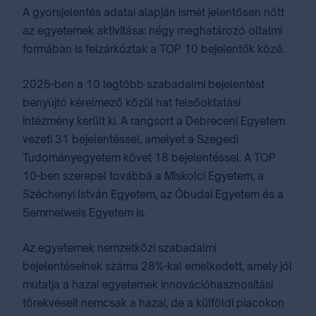
A gyorsjelentés adatai alapján ismét jelentősen nőtt
az egyetemek aktivitása: négy meghatározó oltalmi
formában is felzárkóztak a TOP 10 bejelentők közé.
2025-ben a 10 legtöbb szabadalmi bejelentést
benyújtó kérelmező közül hat felsőoktatási
intézmény került ki. A rangsort a Debreceni Egyetem
vezeti 31 bejelentéssel, amelyet a Szegedi
Tudományegyetem követ 18 bejelentéssel. A TOP
10-ben szerepel továbbá a Miskolci Egyetem, a
Széchenyi István Egyetem, az Óbudai Egyetem és a
Semmelweis Egyetem is.
Az egyetemek nemzetközi szabadalmi
bejelentéseinek száma 28%-kal emelkedett, amely jól
mutatja a hazai egyetemek innovációhasznosítási
törekvéseit nemcsak a hazai, de a külföldi piacokon