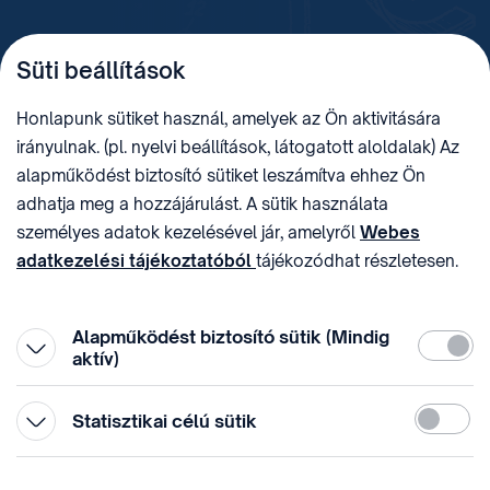
TELEFON
LEVÉLCÍM
Süti beállítások
+36 (1) 312 4400
1438 Budapest, Pf. 415.
E-MAIL
ADÓSZÁM
Honlapunk sütiket használ, amelyek az Ön aktivitására
sztnh@hipo.gov.hu
15311746-2-42
irányulnak. (pl. nyelvi beállítások, látogatott aloldalak) Az
CÍM
HIVATAL RÖVID NEVE
alapműködést biztosító sütiket leszámítva ehhez Ön
1081 Budapest II. János
SZTNHOPS, KRID:
adhatja meg a hozzájárulást. A sütik használata
Pál pápa tér 7.
174434905
KÖZÖSSÉGI MÉDIA
személyes adatok kezelésével jár, amelyről
Webes
adatkezelési tájékoztatóból
tájékozódhat részletesen.
Megtévesztő díjfizetési
Hozzájárulását az oldal legalján található vonhatja vissza,
felhívások
a „Süti beállítások” módosításával.
Alapműködést biztosító sütik (Mindig
Kötelez
aktív)
Statiszti
Statisztikai célú sütik
© 1996-2026 Szellemi Tulajdon Nemzeti Hivatala
Adatvédelem