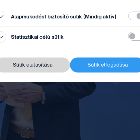
állítások” módosításával.
Köte
Alapműködést biztosító sütik (Mindig aktív)
Stati
Statisztikai célú sütik
Sütik elutasítása
Sütik elfogadása