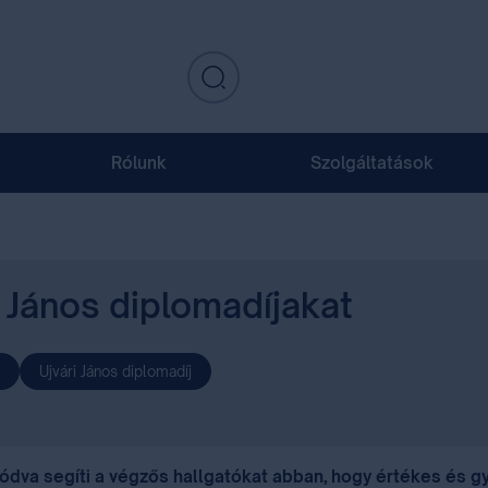
Rólunk
Szolgáltatások
 János diplomadíjakat
Ujvári János diplomadíj
dva segíti a végzős hallgatókat abban, hogy értékes és gy