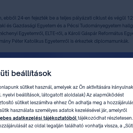
, ebből 24-en fejezték be a teljes pályázati ciklust és végül 1
aki és Gazdasági Egyetem és a Pécsi Tudományegyetem hallgató
zéchenyi Egyetemről, ELTE-ről, a Károli Gáspár Református Egy
ány Péter Katolikus Egyetemről is érkeztek diplomamunkák.
üti beállítások
nlapunk sütiket használ, amelyek az Ön aktivitására irányulnak
l. nyelvi beállítások, látogatott aloldalak) Az alapműködést
ztosító sütiket leszámítva ehhez Ön adhatja meg a hozzájárulás
sütik használata személyes adatok kezelésével jár, amelyről
ebes adatkezelési tájékoztatóból
tájékozódhat részletesen.
zzájárulását az oldal legalján található vonhatja vissza, a „Süt