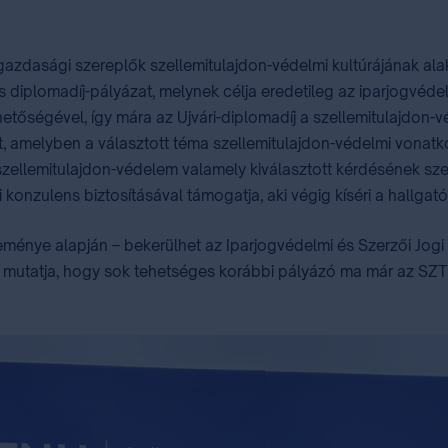
gazdasági szereplők szellemitulajdon-védelmi kultúrájának ala
os diplomadíj-pályázat, melynek célja eredetileg az iparjogvéd
etőségével, így mára az Ujvári-diplomadíj a szellemitulajdon-vé
, amelyben a választott téma szellemitulajdon-védelmi vonatko
a szellemitulajdon-védelem valamely kiválasztott kérdésének sz
konzulens biztosításával támogatja, aki végig kíséri a hallgat
ménye alapján – bekerülhet az Iparjogvédelmi és Szerzői Jogi
 jól mutatja, hogy sok tehetséges korábbi pályázó ma már az S