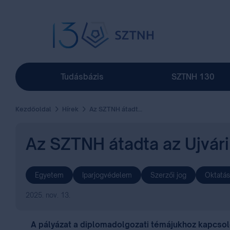
Tudásbázis
SZTNH 130
Kezdőoldal
Hírek
Az SZTNH átadta az Ujvári János diplomadíjakat
Az SZTNH átadta az Ujvári
Egyetem
Iparjogvédelem
Szerzői jog
Oktatás
2025. nov. 13.
A pályázat a diplomadolgozati témájukhoz kapcsoló