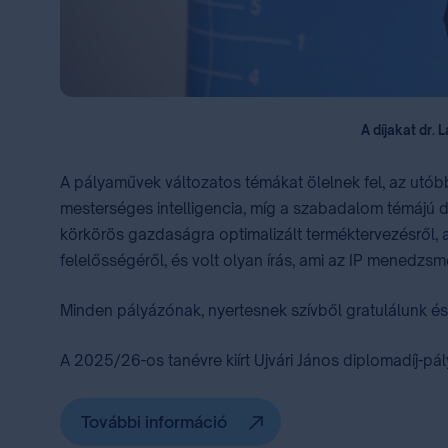
A díjakat dr.
A pályaművek változatos témákat ölelnek fel, az utó
mesterséges intelligencia, míg a szabadalom témájú do
körkörös gazdaságra optimalizált terméktervezésről, 
felelősségéről, és volt olyan írás, ami az IP menedzs
Minden pályázónak, nyertesnek szívből gratulálunk és
A 2025/26-os tanévre kiírt Ujvári János diplomadíj-pál
További információ