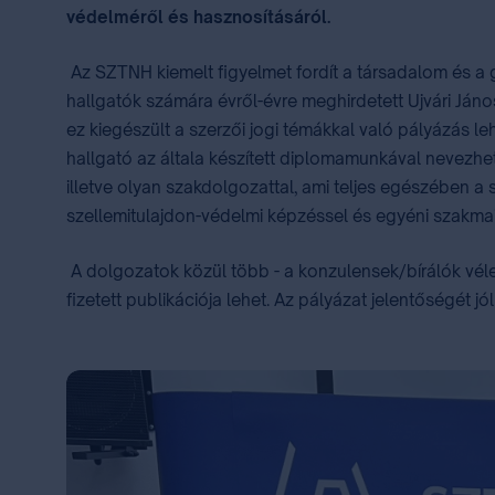
védelméről és hasznosításáról.
Az SZTNH kiemelt figyelmet fordít a társadalom és a 
hallgatók számára évről-évre meghirdetett Ujvári Ján
ez kiegészült a szerzői jogi témákkal való pályázás leh
hallgató az általa készített diplomamunkával nevezhet
illetve olyan szakdolgozattal, ami teljes egészében 
szellemitulajdon-védelmi képzéssel és egyéni szakmai 
A dolgozatok közül több - a konzulensek/bírálók véle
fizetett publikációja lehet. Az pályázat jelentőségét