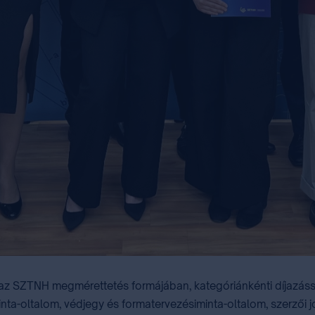
z SZTNH megmérettetés formájában, kategóriánkénti díjazással 
ta-oltalom, védjegy és formatervezésiminta-oltalom, szerzői j