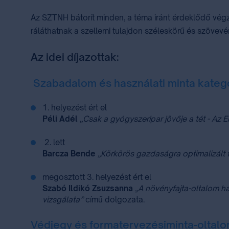
Az SZTNH bátorít minden, a téma iránt érdeklődő végz
ráláthatnak a szellemi tulajdon széleskörű és szövevé
Az idei díjazottak:
Szabadalom és használati minta kateg
1.
helyezést ért el
Péli Adél
„Csak a gyógyszeripar jövője a tét - Az 
2. lett
Barcza Bende
„Körkörös gazdaságra optimalizált
megosztott 3. helyezést ért el
Szabó Ildikó Zsuzsanna
„A növényfajta-oltalom h
vizsgálata”
című dolgozata.
Védjegy és formatervezésiminta-oltalo