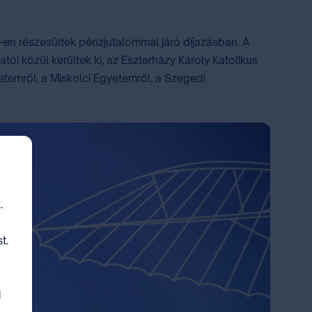
2-en részesültek pénzjutalommal járó díjazásban. A
i közül kerültek ki, az Eszterházy Károly Katolikus
etemről, a Miskolci Egyetemről, a Szegedi
.
t.
i