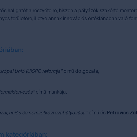
ős hallgatót a részvételre, hiszen a pályázók szakértő mento
nyes területére, illetve annak innovációs értékláncban való f
óriában:
Európai Unió (U)SPC reformja”
című dolgozata,
 terméktervezés”
című munkája,
azai, uniós és nemzetközi szabályozása”
című és
Petrovics Zo
m kategóriában: