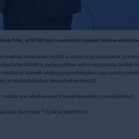
 Lábody Péter, az SZTNH jogi és nemzetközi ügyekért felelőse elnökhelye
bbi évekhez hasonlóan inkább a szerzői jogi pályázatok domi
lgozatok között a gyógyszeripar volt a hangsúlyos terület. Nye
a hivatásos szervek védjegyjogosultságával kapcsolatos kérdés
ment a felsőoktatásban témakörében készült.
 további sok sikert kívánunk tanulmányaikhoz, munkájukhoz!
yázatra december 1-ig lehet jelentkezni.