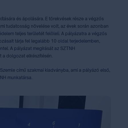
kítására és ápolására. E törekvések része a végzős
elmi tudatosság növelése volt, az évek során azonban
delem teljes területét felöleli. A pályázatra a végzős
zásait tárja fel legalább 10 oldal terjedelemben,
entel. A pályázat megírását az SZTNH
ót a dolgozat elkészítésén.
 Szemle című szakmai kiadványba, ami a pályázó első,
ZTNH munkatársa.