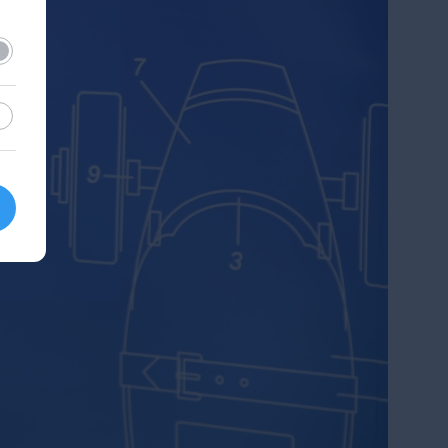
lező
sztikai