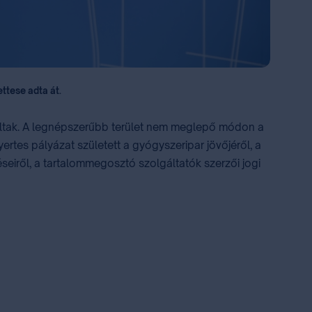
ttese adta át.
náltak. A legnépszerűbb terület nem meglepő módon a
rtes pályázat született a gyógyszeripar jövőjéről, a
eiről, a tartalommegosztó szolgáltatók szerzői jogi