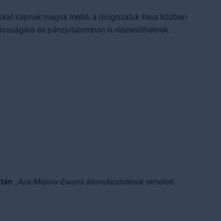
rokat kapnak maguk mellé, a dolgozatuk írása közben
ontosságára és pénzjutalomban is részesülhetnek.
ltá
n
„Aza-Mislow-Ewans átrendeződések elméleti