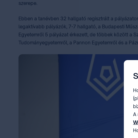
szerepe.
Ebben a tanévben 32 hallgató regisztrált a pályázaton
legaktívabb pályázók, 7-7 hallgató, a Budapesti Műsz
Egyetemről 5 pályázat érkezett, de többek között a S
Tudományegyetemről, a Pannon Egyetemről és a Pázm
S
Ho
(p
bi
A 
W
Ho