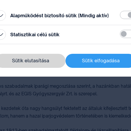
állítások” módosításával.
Köte
Alapműködést biztosító sütik (Mindig aktív)
Stati
Statisztikai célú sütik
Forrás: A Trend FM weboldala és hivatalos YouTube csatornája
Sütik elutasítása
Sütik elfogadása
Richter szerepe az iparjogvédelem
yos szabadalmak iparági megoszlása szerint, a hazánkban hat
yrt. és az EGIS Gyógyszergyár Zrt. is szerepel.
 kezdetek óta nagy hangsúlyt fektetett az általuk kifejlesztett
om, hanem a hazai iparjogvédelem történetében is kiemelkedő 
az 1912-ben szabadalmaztatott, fájdalom- és lázcsillapításr