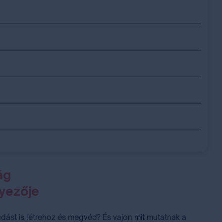
ág
yezője
ást is létrehoz és megvéd? És vajon mit mutatnak a