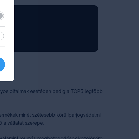
lező
sztikai
ben
ályos oltalmak esetében pedig a TOP5 legtöbb
 termékek minél szélesebb körű iparjogvédelmi
a vállalat szerepe.
a, valamint reumás megbetegedések kezelésére