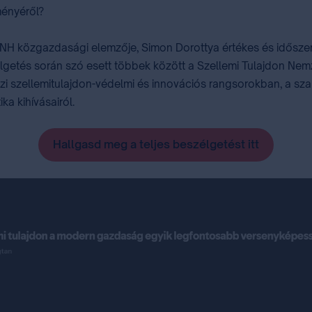
ményéről?
közgazdasági elemzője, Simon Dorottya értékes és időszerű be
etés során szó esett többek között a Szellemi Tulajdon Nemze
 szellemitulajdon-védelmi és innovációs rangsorokban, a sza
ka kihívásairól.
Hallgasd meg a teljes beszélgetést itt