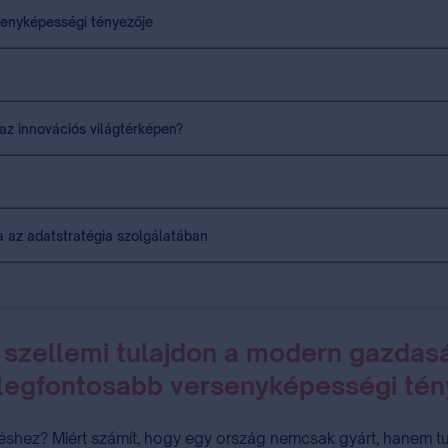
senyképességi tényezője
az innovációs világtérképen?
a az adatstratégia szolgálatában
 szellemi tulajdon a modern gazdas
 legfontosabb versenyképességi tén
hez? Miért számít, hogy egy ország nemcsak gyárt, hanem tud