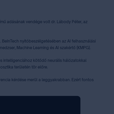
 című adásának vendége volt dr. Lábody Péter, az
8. BeInTech nyitóbeszélgetésében az AI felhasználási
menedzser, Machine Learning és AI szakértő (KMPG).
 intelligenciához kötődő neurális hálózatokkal
ztika területén tör előre.
rencia kérdése merül a leggyakrabban. Ezért fontos