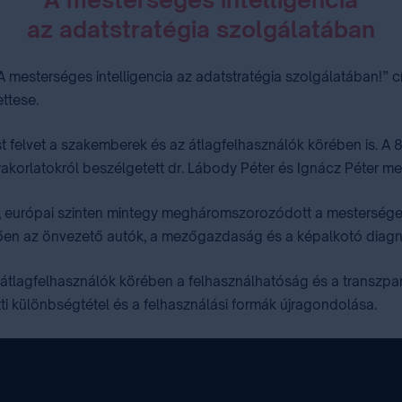
az adatstratégia szolgálatában
– A mesterséges intelligencia az adatstratégia szolgálatában!”
ttese.
t felvet a szakemberek és az átlagfelhasználók körében is. A 
 gyakorlatokról beszélgetett dr. Lábody Péter és Ignácz Péter 
n, európai szinten mintegy megháromszorozódott a mesterséges
ően az önvezető autók, a mezőgazdaság és a képalkotó diagnos
z átlagfelhasználók körében a felhasználhatóság és a transzpa
ötti különbségtétel és a felhasználási formák újragondolása.