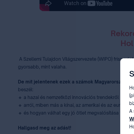
Rekor
Hol
A Szellemi Tulajdon Világszervezete (WIPO) friss adata
gyorsabb, mint valaha.
S
De mit jelentenek ezek a számok Magyarország s
Ho
beszél:
(p
🔹 a hazai és nemzetközi innovációs trendekről
bi
🔹 arról, miben más a kínai, az amerikai és az európa
A 
🔹 és hogyan válhat egy jó ötlet megvalósítása valódi
W
Ho
Hallgasd meg az adást!