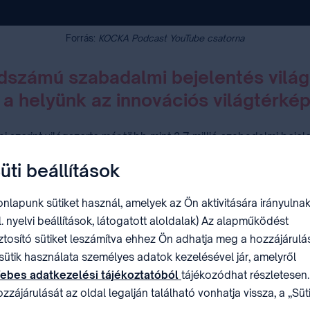
Forrás:
KOCKA Podcast YouTube csatorna
dszámú szabadalmi bejelentés világ
 a helyünk az innovációs világtérké
i szerint világszerte már több mint 3,7 millió szabadalmi bejel
üti beállítások
zámára?
A Trend FM adásában dr. Lábody Péter, az SZTNH jogi 
nlapunk sütiket használ, amelyek az Ön aktivitására irányulnak
l. nyelvi beállítások, látogatott aloldalak) Az alapműködést
ztosító sütiket leszámítva ehhez Ön adhatja meg a hozzájárulás
i szabadalmaztatási modell
sütik használata személyes adatok kezelésével jár, amelyről
 gazdasági értékké szellemi tulajdon révén.
ebes adatkezelési tájékoztatóból
tájékozódhat részletesen.
zzájárulását az oldal legalján található vonhatja vissza, a „Süt