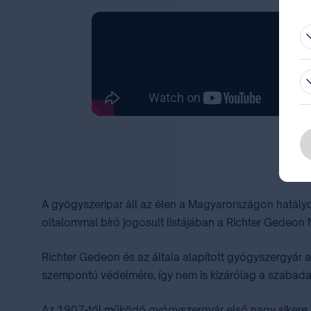
be
A 
A gyógyszeripar áll az élen a Magyarországon hatál
oltalommal bíró jogosult listájában a Richter Gedeon N
Richter Gedeon és az általa alapított gyógyszergyár a
szempontú védelmére, így nem is kizárólag a szabadal
Az 1907-től működő gyógyszergyár első nagy sikere 