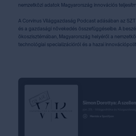
nemzetközi adatok Magyarország innovációs teljesít
A Corvinus Világgazdaság Podcast adásában az SZTNH 
és a gazdasági növekedés összefüggéseibe. A beszélg
ökoszisztémában, Magyarország helyéről a nemzetközi
technológiai specializációról és a hazai innovációpoliti