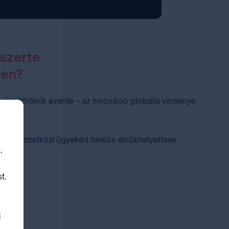
szerte
pen?
entés történik évente – az innováció globális versenye
és nemzetközi ügyekért felelős elnökhelyettese
.
t.
i