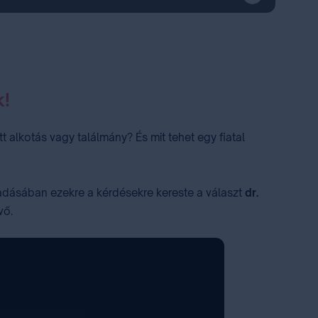
k!
t alkotás vagy találmány? És mit tehet egy fiatal
 adásában ezekre a kérdésekre kereste a választ
dr.
vő.