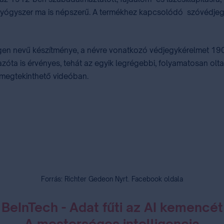
t gyógyszer ma is népszerű. A termékhez kapcsolódó szóvédjeg
gen nevű készítménye, a névre vonatkozó védjegykérelmet 190
óta is érvényes, tehát az egyik legrégebbi, folyamatosan olta
 megtekinthető videóban.
Forrás: Richter Gedeon Nyrt. Facebook oldala
BeInTech - Adat fűti az AI kemencét
A mesterséges intelligencia