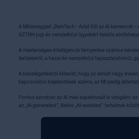
A Millásreggeli „BeInTech - Adat fűti az AI kemencét 
SZTNH jogi és nemzetközi ügyekért felelős elnökhelye
A mesterséges intelligencia térnyerése számos kérdés
területeiről, a hazai és nemzetközi tapasztalatokról,
A beszélgetésből kiderült, hogy az elmúlt négy évbe
kapcsolatos bejelentések száma, az MI pedig jellemz
Fontos azonban az AI más aspektusait is vizsgálni: a
az „AI-generated”, illetve „AI-assisted” tartalmak köz