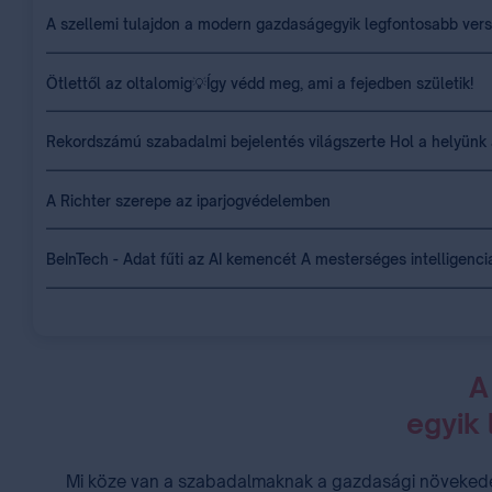
A szellemi tulajdon a modern gazdaságegyik legfontosabb ver
Ötlettől az oltalomig💡Így védd meg, ami a fejedben születik!
Rekordszámú szabadalmi bejelentés világszerte Hol a helyünk 
A Richter szerepe az iparjogvédelemben
BeInTech - Adat fűti az AI kemencét A mesterséges intelligenci
A
egyik
Mi köze van a szabadalmaknak a gazdasági növekedés