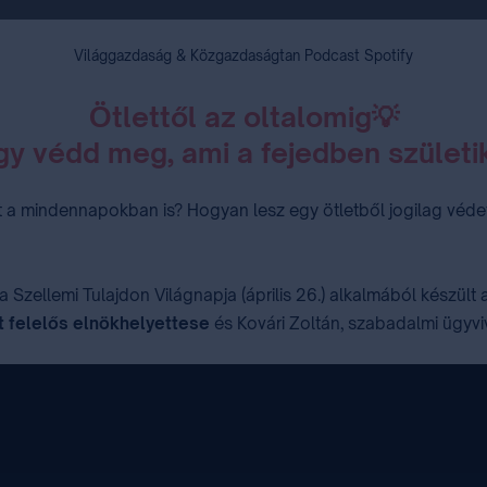
Világgazdaság & Közgazdaságtan Podcast Spotify
Ötlettől az oltalomig💡
gy védd meg, ami a fejedben születi
mít a mindennapokban is? Hogyan lesz egy ötletből jogilag védet
Szellemi Tulajdon Világnapja (április 26.) alkalmából készült
t felelős elnökhelyettese
és Kovári Zoltán, szabadalmi ügyvi