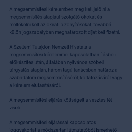
A megsemmisítési kérelemben meg kell jelölni a
megsemmisítés alapjául szolgáló okokat és
mellékelni kell az okirati bizonyítékokat, továbbá
külön jogszabályban meghatározott díjat kell fizetni.
A Szellemi Tulajdon Nemzeti Hivatala a
megsemmisítési kérelemmel kapcsolatban írásbeli
előkészítés után, általában nyilvános szóbeli
tárgyalás alapján, három tagú tanácsban határoz a
szabadalom megsemmisítéséről, korlátozásáról vagy
a kérelem elutasításáról.
A megsemmisítési eljárás költségeit a vesztes fél
viseli.
A megsemmisítési eljárással kapcsolatos
joggyakorlat a módszertani útmutatóból ismerhető