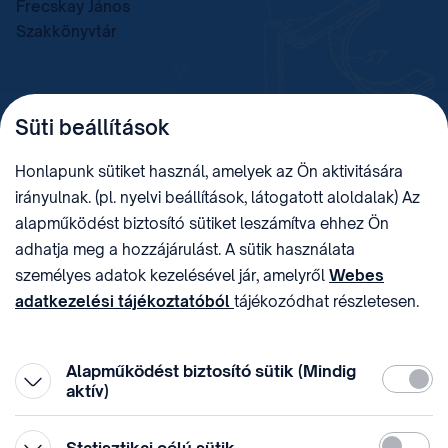
Frecskay János
Szakkönyvtár
TELEFON
LEVÉLCÍM
Süti beállítások
+36 (1) 312 4400
1438 Budapest, Pf. 415.
E-MAIL
ADÓSZÁM
Honlapunk sütiket használ, amelyek az Ön aktivitására
sztnh@hipo.gov.hu
15311746-2-42
irányulnak. (pl. nyelvi beállítások, látogatott aloldalak) Az
CÍM
HIVATAL RÖVID NEVE
alapműködést biztosító sütiket leszámítva ehhez Ön
1081 Budapest II. János
SZTNHOPS, KRID:
adhatja meg a hozzájárulást. A sütik használata
Pál pápa tér 7.
174434905
KÖZÖSSÉGI MÉDIA
személyes adatok kezelésével jár, amelyről
Webes
adatkezelési tájékoztatóból
tájékozódhat részletesen.
Megtévesztő díjfizetési
Hozzájárulását az oldal legalján található vonhatja vissza,
felhívások
a „Süti beállítások” módosításával.
Alapműködést biztosító sütik (Mindig
Kötelez
aktív)
Statiszti