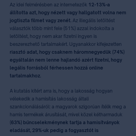
Az idei felmérésben az internetezők
12-13%-a
állította azt, hogy nézett vagy hallgatott volna nem
jogtiszta filmet vagy zenét.
Az illegális letöltést
választók több mint fele (51%) azzal indokolta a
letöltést, hogy nem akar fizetni ingyen is
beszerezhető tartalmakért. Ugyanakkor kifejezetten
riasztó adat, hogy csaknem háromnegyedük (74%)
egyáltalán nem lenne hajlandó azért fizetni, hogy
legális forrásból férhessen hozzá online
tartalmakhoz.
A kutatás kitért arra is, hogy a lakosság hogyan
vélekedik a hamisítás lakosság általi
szankcionálásáról: a magyarok szigorúan ítélik meg a
hamis termékek árusítását, mivel közel kétharmaduk
(
63%) bűncselekménynek tartja a hamisítványok
eladását, 29%-uk pedig a fogyasztót is