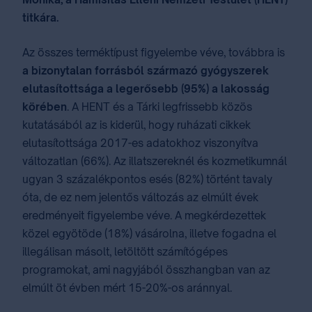
titkára.
Az összes terméktípust figyelembe véve, továbbra is
a bizonytalan forrásból származó gyógyszerek
elutasítottsága a legerősebb (95%) a lakosság
körében
. A HENT és a Tárki legfrissebb közös
kutatásából az is kiderül, hogy ruházati cikkek
elutasítottsága 2017-es adatokhoz viszonyítva
változatlan (66%). Az illatszereknél és kozmetikumnál
ugyan 3 százalékpontos esés (82%) történt tavaly
óta, de ez nem jelentős változás az elmúlt évek
eredményeit figyelembe véve. A megkérdezettek
közel egyötöde (18%) vásárolna, illetve fogadna el
illegálisan másolt, letöltött számítógépes
programokat, ami nagyjából összhangban van az
elmúlt öt évben mért 15-20%-os aránnyal.