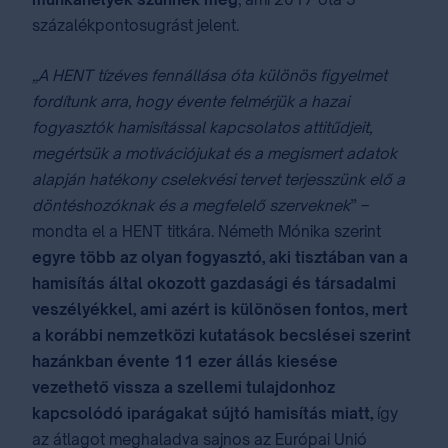
százalékpontosugrást jelent.
„A HENT tízéves fennállása óta különös figyelmet
fordítunk arra, hogy évente felmérjük a hazai
fogyasztók hamisítással kapcsolatos attitűdjeit,
megértsük a motivációjukat és a megismert adatok
alapján hatékony cselekvési tervet terjesszünk elő a
döntéshozóknak és a megfelelő szerveknek
” –
mondta el a HENT titkára. Németh Mónika szerint
egyre több az olyan fogyasztó, aki tisztában van a
hamisítás által okozott gazdasági és társadalmi
veszélyékkel, ami azért is különösen fontos, mert
a korábbi nemzetközi kutatások becslései szerint
hazánkban évente 11 ezer állás kiesése
vezethető vissza a szellemi tulajdonhoz
kapcsolódó iparágakat sújtó hamisítás miatt,
így
az átlagot meghaladva sajnos az Európai Unió