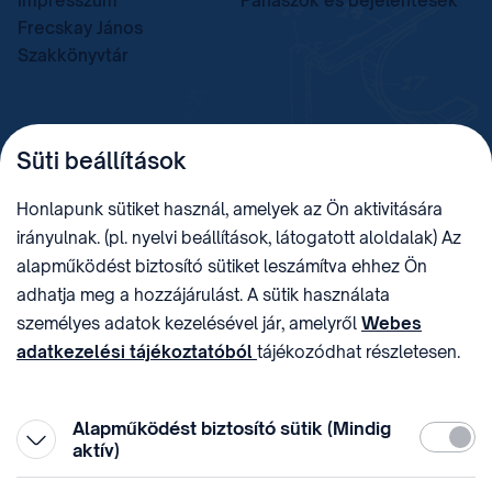
Impresszum
Panaszok és bejelentések
Frecskay János
Szakkönyvtár
TELEFON
LEVÉLCÍM
Süti beállítások
+36 (1) 312 4400
1438 Budapest, Pf. 415.
E-MAIL
ADÓSZÁM
Honlapunk sütiket használ, amelyek az Ön aktivitására
sztnh@hipo.gov.hu
15311746-2-42
irányulnak. (pl. nyelvi beállítások, látogatott aloldalak) Az
CÍM
HIVATAL RÖVID NEVE
alapműködést biztosító sütiket leszámítva ehhez Ön
1081 Budapest II. János
SZTNHOPS, KRID:
adhatja meg a hozzájárulást. A sütik használata
Pál pápa tér 7.
174434905
KÖZÖSSÉGI MÉDIA
személyes adatok kezelésével jár, amelyről
Webes
adatkezelési tájékoztatóból
tájékozódhat részletesen.
Megtévesztő díjfizetési
Hozzájárulását az oldal legalján található vonhatja vissza,
felhívások
a „Süti beállítások” módosításával.
Alapműködést biztosító sütik (Mindig
Kötelez
aktív)