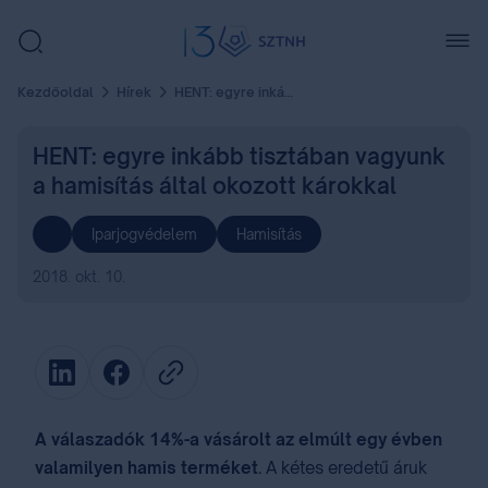
Kezdőoldal
Hírek
HENT: egyre inkább tisztában vagyunk a hamisítás által okozott károkkal
HENT: egyre inkább tisztában vagyunk
a hamisítás által okozott károkkal
Iparjogvédelem
Hamisítás
2018. okt. 10.
A
válaszadók 14%-a vásárolt az elmúlt egy évben
valamilyen hamis terméket
. A kétes eredetű áruk