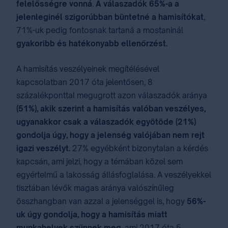
felelősségre vonná
.
A válaszadók 65%-a a
jelenleginél szigorúbban büntetné a hamisítókat
,
71%-uk pedig fontosnak tartaná a mostaninál
gyakoribb és hatékonyabb ellenőrzést.
A hamisítás veszélyeinek megítélésével
kapcsolatban 2017 óta jelentősen, 8
százalékponttal megugrott azon válaszadók aránya
(51%), akik szerint a hamisítás valóban veszélyes,
ugyanakkor csak a válaszadók egyötöde (21%)
gondolja úgy, hogy a jelenség valójában nem rejt
igazi veszélyt.
27% egyébként bizonytalan a kérdés
kapcsán, ami jelzi, hogy a témában közel sem
egyértelmű a lakosság állásfoglalása. A veszélyekkel
tisztában lévők magas aránya valószínűleg
összhangban van azzal a jelenséggel is, hogy
56%-
uk úgy gondolja, hogy a hamisítás miatt
munkahelyek szűnnek meg
, ami 2017 óta 5