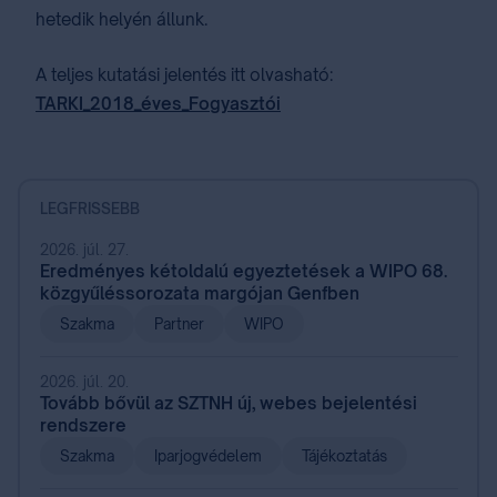
hetedik helyén állunk.
A teljes kutatási jelentés itt olvasható:
TARKI_2018_éves_Fogyasztói
LEGFRISSEBB
2026. júl. 27.
Eredményes kétoldalú egyeztetések a WIPO 68.
közgyűléssorozata margójan Genfben
Szakma
Partner
WIPO
2026. júl. 20.
Tovább bővül az SZTNH új, webes bejelentési
rendszere
Szakma
Iparjogvédelem
Tájékoztatás