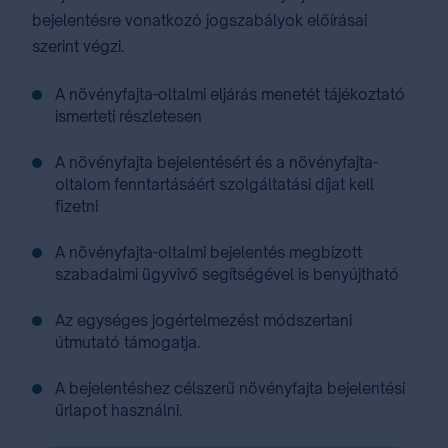
bejelentésre vonatkozó jogszabályok előírásai
szerint végzi.
A növényfajta-oltalmi eljárás menetét ⁣tájékoztató⁣
ismerteti részletesen
A növényfajta bejelentésért és a növényfajta-
oltalom fenntartásáért szolgáltatási ⁣díjat⁣ kell
fizetni
A növényfajta-oltalmi bejelentés megbízott
⁣szabadalmi ügyvivő⁣ segítségével is benyújtható
Az egységes jogértelmezést ⁣módszertani
útmutató⁣ támogatja.
A bejelentéshez célszerű ⁣növényfajta bejelentési
űrlapot ⁣használni.