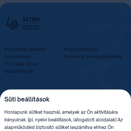
Közérdekű adatok
Közadatkereső
Impresszum
Panaszok és bejelentések
Frecskay János
Szakkönyvtár
TELEFON
LEVÉLCÍM
Süti beállítások
+36 (1) 312 4400
1438 Budapest, Pf. 415.
E-MAIL
ADÓSZÁM
Honlapunk sütiket használ, amelyek az Ön aktivitására
sztnh@hipo.gov.hu
15311746-2-42
irányulnak. (pl. nyelvi beállítások, látogatott aloldalak) Az
CÍM
HIVATAL RÖVID NEVE
alapműködést biztosító sütiket leszámítva ehhez Ön
1081 Budapest II. János
SZTNHOPS, KRID: