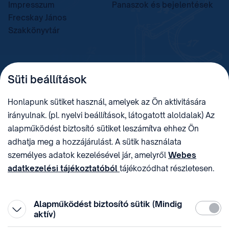
Impresszum
Panaszok és bejelentések
Frecskay János
Szakkönyvtár
TELEFON
LEVÉLCÍM
Süti beállítások
+36 (1) 312 4400
1438 Budapest, Pf. 415.
E-MAIL
ADÓSZÁM
Honlapunk sütiket használ, amelyek az Ön aktivitására
sztnh@hipo.gov.hu
15311746-2-42
irányulnak. (pl. nyelvi beállítások, látogatott aloldalak) Az
CÍM
HIVATAL RÖVID NEVE
alapműködést biztosító sütiket leszámítva ehhez Ön
1081 Budapest II. János
SZTNHOPS, KRID:
adhatja meg a hozzájárulást. A sütik használata
Pál pápa tér 7.
174434905
KÖZÖSSÉGI MÉDIA
személyes adatok kezelésével jár, amelyről
Webes
adatkezelési tájékoztatóból
tájékozódhat részletesen.
Megtévesztő díjfizetési
Hozzájárulását az oldal legalján található vonhatja vissza,
felhívások
a „Süti beállítások” módosításával.
Alapműködést biztosító sütik (Mindig
Kötelez
aktív)