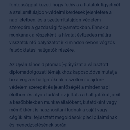
fontossággal kezeli, hogy felhívja a fiatalok figyelmét
a szellemitulajdon-védelmi kérdések jelenlétére a
napi életben, és a szellemitulajdon-védelem
szerepére a gazdasági folyamatokban. Ennek a
munkának a részeként a hivatal évtizedes múltra
visszatekintő pályázatot ír ki minden évben végzős
felsőoktatási hallgatók részére.
Az Ujvári János diplomadíj-pályázat a választott
diplomadolgozati témájukhoz kapcsolódva mutatja
be a végzős hallgatóknak a szellemitulajdon-
védelem szerepét és jelentőségét a mindennapi
életben, és olyan tudáshoz juttatja a hallgatókat, amit
a későbbiekben munkavállalóként, kutatóként vagy
mérnökként is hasznosítani tudnak a saját vagy
cégük által fejlesztett megoldások piaci oltalmának
és menedzselésének során.