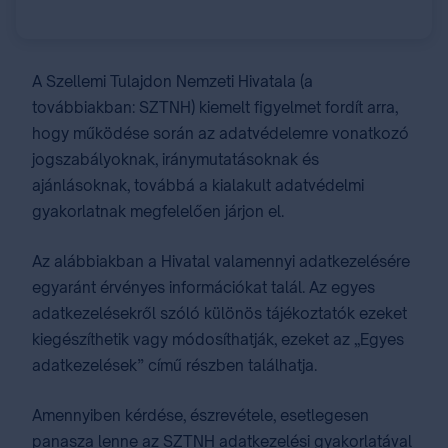
A Szellemi Tulajdon Nemzeti Hivatala (a
továbbiakban: SZTNH) kiemelt figyelmet fordít arra,
hogy működése során az adatvédelemre vonatkozó
jogszabályoknak, iránymutatásoknak és
ajánlásoknak, továbbá a kialakult adatvédelmi
gyakorlatnak megfelelően járjon el.
Az alábbiakban a Hivatal valamennyi adatkezelésére
egyaránt érvényes információkat talál. Az egyes
adatkezelésekről szóló különös tájékoztatók ezeket
kiegészíthetik vagy módosíthatják, ezeket az „Egyes
adatkezelések” című részben találhatja.
Amennyiben kérdése, észrevétele, esetlegesen
panasza lenne az SZTNH adatkezelési gyakorlatával