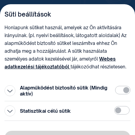
TELEFON
LEVÉLCÍM
Süti beállítások
+36 (1) 312 4400
1438 Budapest, Pf. 415.
E-MAIL
ADÓSZÁM
Honlapunk sütiket használ, amelyek az Ön aktivitására
sztnh@hipo.gov.hu
15311746-2-42
irányulnak. (pl. nyelvi beállítások, látogatott aloldalak) Az
CÍM
HIVATAL RÖVID NEVE
alapműködést biztosító sütiket leszámítva ehhez Ön
1081 Budapest II. János
SZTNHOPS, KRID:
adhatja meg a hozzájárulást. A sütik használata
Pál pápa tér 7.
174434905
KÖZÖSSÉGI MÉDIA
személyes adatok kezelésével jár, amelyről
Webes
adatkezelési tájékoztatóból
tájékozódhat részletesen.
Megtévesztő díjfizetési
Hozzájárulását az oldal legalján található vonhatja vissza,
felhívások
a „Süti beállítások” módosításával.
Alapműködést biztosító sütik (Mindig
Kötelez
aktív)
Statiszti
Statisztikai célú sütik
© 1996-2026 Szellemi Tulajdon Nemzeti Hivatala
Adatvédelem