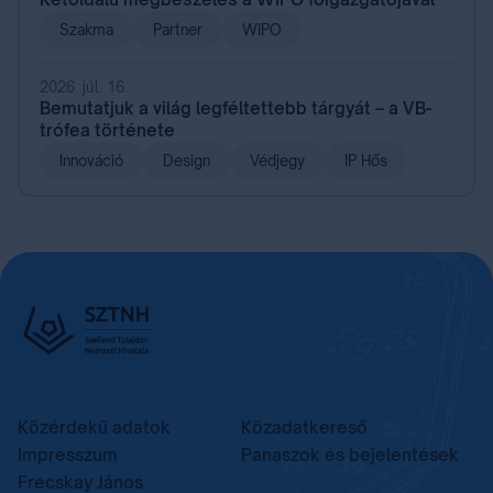
Szakma
Partner
WIPO
2026. júl. 16.
Bemutatjuk a világ legféltettebb tárgyát – a VB-
trófea története
Innováció
Design
Védjegy
IP Hős
Közérdekű adatok
Közadatkereső
Impresszum
Panaszok és bejelentések
Frecskay János