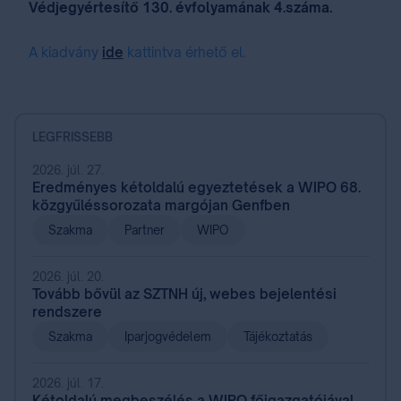
Védjegyértesítő 130. évfolyamának 4.száma.
A kiadvány
ide
kattintva érhető el.
LEGFRISSEBB
2026. júl. 27.
Eredményes kétoldalú egyeztetések a WIPO 68.
közgyűléssorozata margójan Genfben
Szakma
Partner
WIPO
2026. júl. 20.
Tovább bővül az SZTNH új, webes bejelentési
rendszere
Szakma
Iparjogvédelem
Tájékoztatás
2026. júl. 17.
Kétoldalú megbeszélés a WIPO főigazgatójával