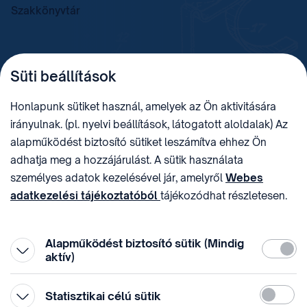
Szakkönyvtár
TELEFON
LEVÉLCÍM
Süti beállítások
+36 (1) 312 4400
1438 Budapest, Pf. 415.
E-MAIL
ADÓSZÁM
Honlapunk sütiket használ, amelyek az Ön aktivitására
sztnh@hipo.gov.hu
15311746-2-42
irányulnak. (pl. nyelvi beállítások, látogatott aloldalak) Az
CÍM
HIVATAL RÖVID NEVE
alapműködést biztosító sütiket leszámítva ehhez Ön
1081 Budapest II. János
SZTNHOPS, KRID:
adhatja meg a hozzájárulást. A sütik használata
Pál pápa tér 7.
174434905
KÖZÖSSÉGI MÉDIA
személyes adatok kezelésével jár, amelyről
Webes
adatkezelési tájékoztatóból
tájékozódhat részletesen.
Megtévesztő díjfizetési
Hozzájárulását az oldal legalján található vonhatja vissza,
felhívások
a „Süti beállítások” módosításával.
Alapműködést biztosító sütik (Mindig
Kötelez
aktív)
Statiszti
Statisztikai célú sütik