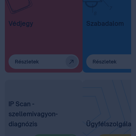
Védjegy
Szabadalom
Részletek
Részletek
IP Scan -
szellemivagyon-
diagnózis
Ügyfélszolgálat