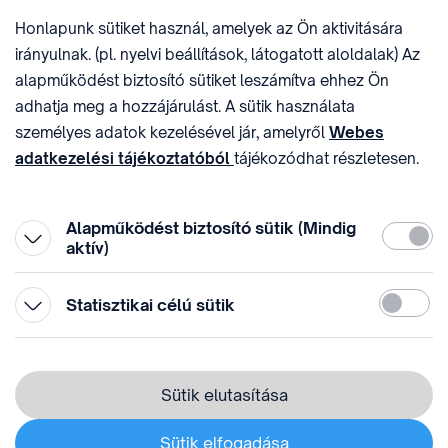
E-MAIL
ADÓSZÁM
Honlapunk sütiket használ, amelyek az Ön aktivitására
sztnh@hipo.gov.hu
15311746-2-42
irányulnak. (pl. nyelvi beállítások, látogatott aloldalak) Az
CÍM
HIVATAL RÖVID NEVE
alapműködést biztosító sütiket leszámítva ehhez Ön
1081 Budapest II. János
SZTNHOPS, KRID:
adhatja meg a hozzájárulást. A sütik használata
Pál pápa tér 7.
174434905
KÖZÖSSÉGI MÉDIA
személyes adatok kezelésével jár, amelyről
Webes
adatkezelési tájékoztatóból
tájékozódhat részletesen.
Megtévesztő díjfizetési
Hozzájárulását az oldal legalján található vonhatja vissza,
felhívások
a „Süti beállítások” módosításával.
Alapműködést biztosító sütik (Mindig
Kötelez
aktív)
Statiszti
Statisztikai célú sütik
© 1996-2026 Szellemi Tulajdon Nemzeti Hivatala
Adatvédelem
⁣ ⁣
Sütik elutasítása
Webes adatkezelési tájékoztató
Sütik elfogadása
Süti beállítás módosítása