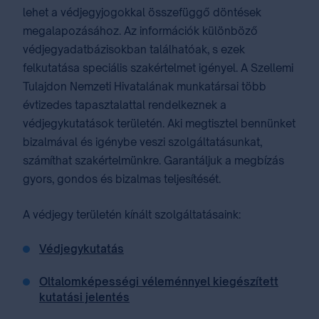
lehet a védjegyjogokkal összefüggő döntések
megalapozásához. Az információk különböző
védjegyadatbázisokban találhatóak, s ezek
felkutatása speciális szakértelmet igényel. A Szellemi
Tulajdon Nemzeti Hivatalának munkatársai több
évtizedes tapasztalattal rendelkeznek a
védjegykutatások területén. Aki megtisztel bennünket
bizalmával és igénybe veszi szolgáltatásunkat,
számíthat szakértelmünkre. Garantáljuk a megbízás
gyors, gondos és bizalmas teljesítését.
A védjegy területén kínált szolgáltatásaink:
Védjegykutatás
Oltalomképességi véleménnyel kiegészített
kutatási jelentés