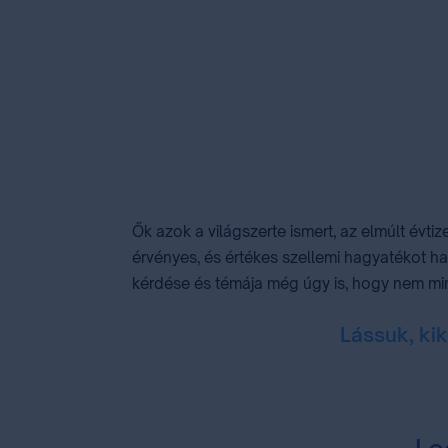
Item
1
of
Ők azok a világszerte ismert, az elmúlt évti
6
érvényes, és értékes szellemi hagyatékot h
kérdése és témája még úgy is, hogy nem min
Lássuk, kik