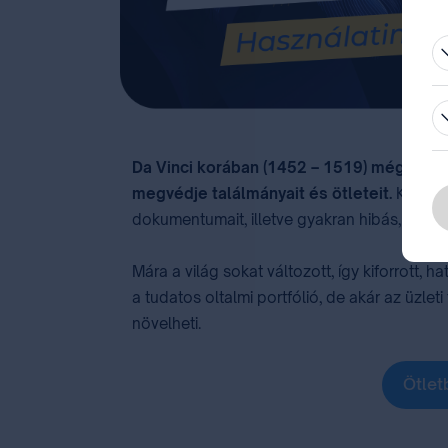
be
Da Vinci korában (1452 – 1519) még nem l
megvédje találmányait és ötleteit.
Kitalál
dokumentumait, illetve gyakran hibás, vagy f
Mára a világ sokat változott, így kiforrott
a tudatos oltalmi portfólió, de akár az üzle
növelheti.
Ötlet