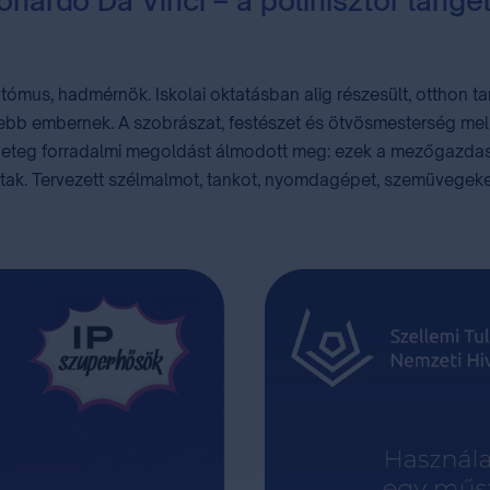
nardo Da Vinci – a polihisztor láng
natómus, hadmérnök. Iskolai oktatásban alig részesült, otthon ta
ltebb embernek. A szobrászat, festészet és ötvösmesterség mell
rengeteg forradalmi megoldást álmodott meg: ezek a mezőgazda
dtak. Tervezett szélmalmot, tankot, nyomdagépet, szemüvegeket,