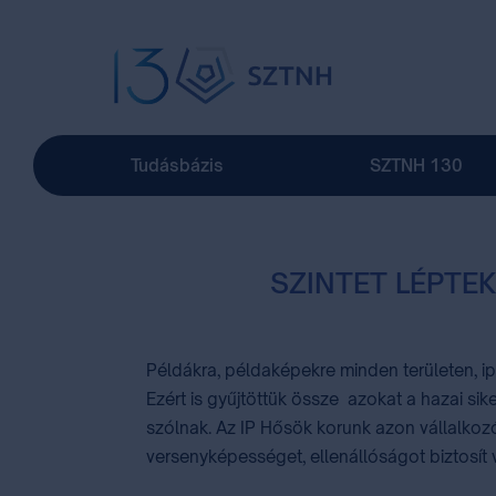
Tudásbázis
SZTNH 130
SZINTET LÉPTEK
Példákra, példaképekre minden területen, ipa
Ezért is gyűjtöttük össze azokat a hazai sik
szólnak. Az IP Hősök korunk azon vállalkozói
versenyképességet, ellenállóságot biztosít