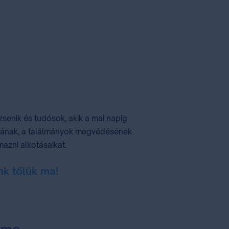
zsenik és tudósok, akik a mai napig
zásának, a találmányok megvédésének
azni alkotásaikat.
nk tőlük ma!