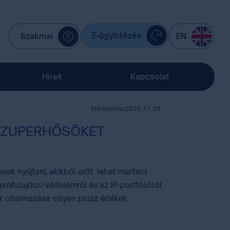
E-ügyintézés
Szakmai
EN
Hírek
Kapcsolat
Módosítva:
2025.11.24.
P SZUPERHŐSÖKET
ek nyújtani, akikből erőt lehet meríteni.
lemitulajdon-védelemről és az IP-portfólióról
ok oltalmazása milyen plusz értéket,