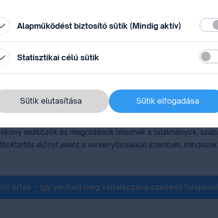
állítások” módosításával.
Köte
Alapműködést biztosító sütik (Mindig aktív)
Stati
Statisztikai célú sütik
éteztek a ma ismert szabadalmi jogok, ezért élete során m
ta például a tükörírást, soha nem küldte el egyben a tervrajzo
Sütik elutasítása
Sütik elfogadása
élkész terveket hagyott az utókorra.
, hatékony eszközök és megoldások léteznek a találmányok, sza
ti titoktartás előnyt jelent a versenytársakkal szemben, mindeze
ből érték – így védheti meg vállalkozása szellemi tulajdoná