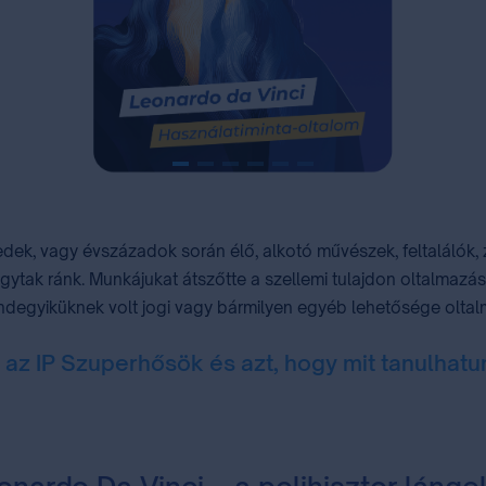
zedek, vagy évszázadok során élő, alkotó művészek, feltalálók, 
agytak ránk. Munkájukat átszőtte a szellemi tulajdon oltalma
degyiküknek volt jogi vagy bármilyen egyéb lehetősége oltalm
 az IP Szuperhősök és azt, hogy mit tanulhatu