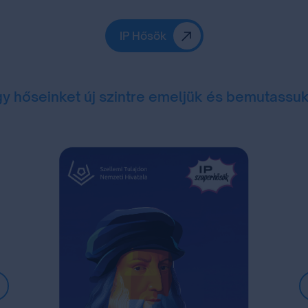
IP Hősök
gy hőseinket új szintre emeljük és bemutassu