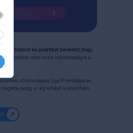
lező
sztikai
inden trükköt és praktikát bevetett, hogy
kat, sok esetben nem hozta nyilvánosságra a
badalmak oltalmazására. Egy IP-stratégia és
k megléte pedig a cég értékét is jelentősen
t!