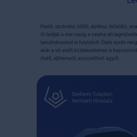
Leo
Festő, szobrász, költő, építész, feltaláló, a
őt tartják a mai napig a valaha élt legműve
tanulmányokat is folytatott. Élete során 
akár a víz alatti közlekedéshez is kapcsoló
ősét), ejtőernyőt, sorozatlövő ágyút.