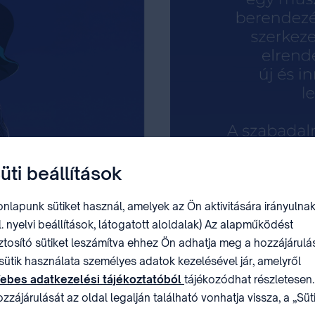
üti beállítások
nlapunk sütiket használ, amelyek az Ön aktivitására irányulnak
l. nyelvi beállítások, látogatott aloldalak) Az alapműködést
ztosító sütiket leszámítva ehhez Ön adhatja meg a hozzájárulás
sütik használata személyes adatok kezelésével jár, amelyről
ebes adatkezelési tájékoztatóból
tájékozódhat részletesen.
zzájárulását az oldal legalján található vonhatja vissza, a „Süt