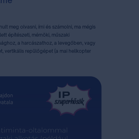
elme
nult meg olvasni, írni és számolni, ma mégis
ett építészeti, mérnöki, műszaki
sághoz, a harcászathoz, a levegőben, vagy
 vertikális repülőgépet (a mai helikopter