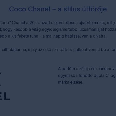
Coco Chanel – a stílus úttörője
„Coco” Chanel a 20. század elején teljesen újraértelmezte, mit j
, hogy később a világ egyik legismertebb luxusmárkáját hozza lét
 a kis fekete ruha – a mai napig hatással van a divatra.
alhatatlanná, mely az első szintetikus illatként vonult be a tö
A parfüm dizájnja és márkaneve 
egymásba fonódó dupla C logó 
márkajelzése.