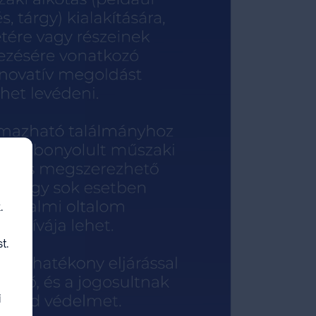
.
t.
i