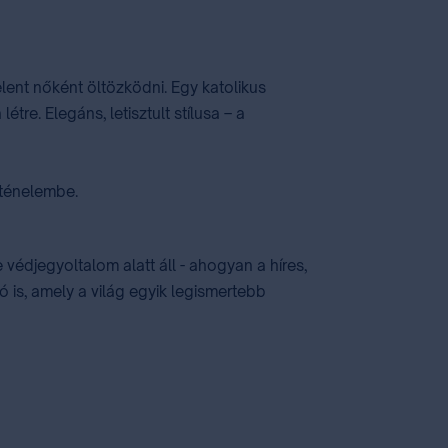
elent nőként öltözködni. Egy katolikus
re. Elegáns, letisztult stílusa – a
rténelembe.
védjegyoltalom alatt áll - ahogyan a híres,
is, amely a világ egyik legismertebb