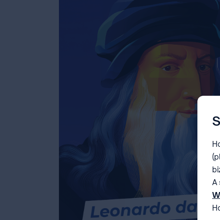
S
Ho
(p
bi
A 
W
Ho