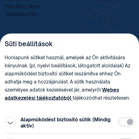
Frecskay János
Szakkönyvtár
TELEFON
LEVÉLCÍM
Süti beállítások
+36 (1) 312 4400
1438 Budapest, Pf. 415.
E-MAIL
ADÓSZÁM
Honlapunk sütiket használ, amelyek az Ön aktivitására
sztnh@hipo.gov.hu
15311746-2-42
irányulnak. (pl. nyelvi beállítások, látogatott aloldalak) Az
CÍM
HIVATAL RÖVID NEVE
alapműködést biztosító sütiket leszámítva ehhez Ön
1081 Budapest II. János
SZTNHOPS, KRID:
adhatja meg a hozzájárulást. A sütik használata
Pál pápa tér 7.
174434905
KÖZÖSSÉGI MÉDIA
személyes adatok kezelésével jár, amelyről
Webes
adatkezelési tájékoztatóból
tájékozódhat részletesen.
Megtévesztő díjfizetési
Hozzájárulását az oldal legalján található vonhatja vissza,
felhívások
a „Süti beállítások” módosításával.
Alapműködést biztosító sütik (Mindig
Kötelez
aktív)