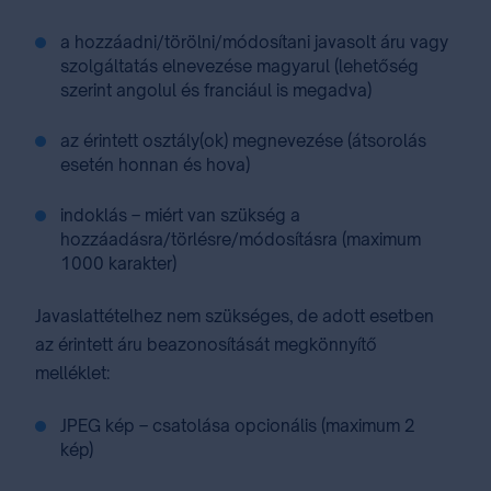
a hozzáadni/törölni/módosítani javasolt áru vagy
szolgáltatás elnevezése magyarul (lehetőség
szerint angolul és franciául is megadva)
az érintett osztály(ok) megnevezése (átsorolás
esetén honnan és hova)
indoklás – miért van szükség a
hozzáadásra/törlésre/módosításra (maximum
1000 karakter)
Javaslattételhez nem szükséges, de adott esetben
az érintett áru beazonosítását megkönnyítő
melléklet:
JPEG kép – csatolása opcionális (maximum 2
kép)