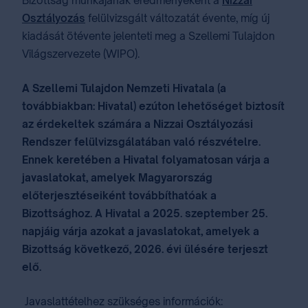
Bizottság munkájának eredményeként a
Nizzai
Osztályozás
felülvizsgált változatát évente, míg új
kiadását ötévente jelenteti meg a Szellemi Tulajdon
Világszervezete (WIPO).
A Szellemi Tulajdon Nemzeti Hivatala (a
továbbiakban: Hivatal) ezúton lehetőséget biztosít
az érdekeltek számára a Nizzai Osztályozási
Rendszer felülvizsgálatában való részvételre.
Ennek keretében a Hivatal folyamatosan várja a
javaslatokat, amelyek Magyarország
előterjesztéseiként továbbíthatóak a
Bizottsághoz. A Hivatal a 2025. szeptember 25.
napjáig várja azokat a javaslatokat, amelyek a
Bizottság következő, 2026. évi ülésére terjeszt
elő.
Javaslattételhez szükséges információk: