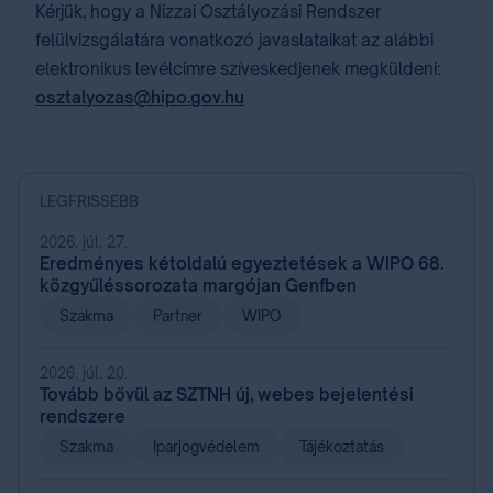
Kérjük, hogy a Nizzai Osztályozási Rendszer
felülvizsgálatára vonatkozó javaslataikat az alábbi
elektronikus levélcímre szíveskedjenek megküldeni:
osztalyozas@hipo.gov.hu
LEGFRISSEBB
2026. júl. 27.
Eredményes kétoldalú egyeztetések a WIPO 68.
közgyűléssorozata margójan Genfben
Szakma
Partner
WIPO
2026. júl. 20.
Tovább bővül az SZTNH új, webes bejelentési
rendszere
Szakma
Iparjogvédelem
Tájékoztatás