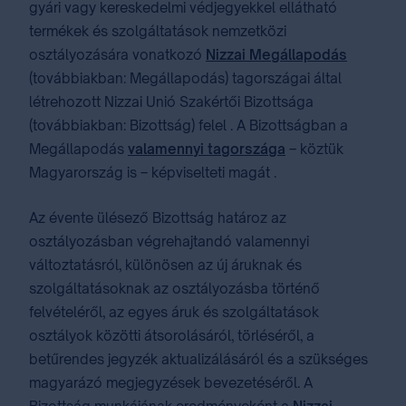
gyári vagy kereskedelmi védjegyekkel ellátható
termékek és szolgáltatások nemzetközi
osztályozására vonatkozó
Nizzai Megállapodás
(továbbiakban: Megállapodás) tagországai által
létrehozott Nizzai Unió Szakértői Bizottsága
(továbbiakban: Bizottság) felel . A Bizottságban a
Megállapodás
valamennyi tagországa
– köztük
Magyarország is – képviselteti magát .
Az évente ülésező Bizottság határoz az
osztályozásban végrehajtandó valamennyi
változtatásról, különösen az új áruknak és
szolgáltatásoknak az osztályozásba történő
felvételéről, az egyes áruk és szolgáltatások
osztályok közötti átsorolásáról, törléséről, a
betűrendes jegyzék aktualizálásáról és a szükséges
magyarázó megjegyzések bevezetéséről. A