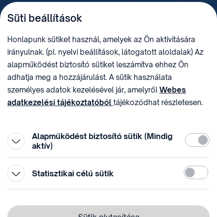
TELEFON
LEVÉLCÍM
Süti beállítások
+36 (1) 312 4400
1438 Budapest, Pf. 415.
E-MAIL
ADÓSZÁM
Honlapunk sütiket használ, amelyek az Ön aktivitására
sztnh@hipo.gov.hu
15311746-2-42
irányulnak. (pl. nyelvi beállítások, látogatott aloldalak) Az
CÍM
HIVATAL RÖVID NEVE
alapműködést biztosító sütiket leszámítva ehhez Ön
1081 Budapest II. János
SZTNHOPS, KRID:
adhatja meg a hozzájárulást. A sütik használata
Pál pápa tér 7.
174434905
KÖZÖSSÉGI MÉDIA
személyes adatok kezelésével jár, amelyről
Webes
adatkezelési tájékoztatóból
tájékozódhat részletesen.
Megtévesztő díjfizetési
Hozzájárulását az oldal legalján található vonhatja vissza,
felhívások
a „Süti beállítások” módosításával.
Alapműködést biztosító sütik (Mindig
Kötelez
aktív)
Statiszti
Statisztikai célú sütik
© 1996-2026 Szellemi Tulajdon Nemzeti Hivatala
Adatvédelem
⁣ ⁣
Sütik elutasítása