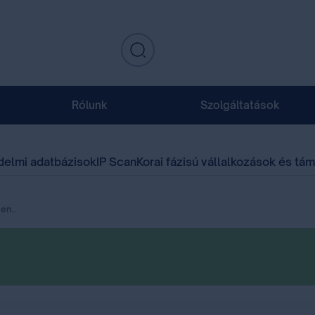
Rólunk
Szolgáltatások
delmi adatbázisok
IP Scan
Korai fázisú vállalkozások és tá
tés