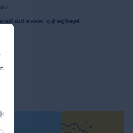
shat.
rhető alaki rendelet nyújt segítséget.
.
t.
i
lező
sztikai