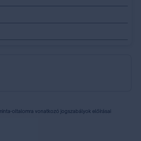
inta-oltalomra vonatkozó ⁣jogszabályok⁣ előírásai