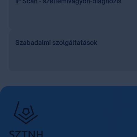
IP Scan - szellemivagyon-diagnózis
Szabadalmi szolgáltatások