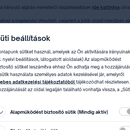
 irányuló eljárás menetéről részletesebben
ide⁣ kattintva
olva
séhez a bejelenési útmutató, valamint a jobb oldali menüben elé
pot
használni.
üti beállítások
gy elektronikus úton
E-ügyintézés
oldalunkon.
nlapunk sütiket használ, amelyek az Ön aktivitására irányulnak
l. nyelvi beállítások, látogatott aloldalak) Az alapműködést
ztosító sütiket leszámítva ehhez Ön adhatja meg a hozzájárulás
sütik használata személyes adatok kezelésével jár, amelyről
ebes adatkezelési tájékoztatóból
tájékozódhat részletesen.
zzájárulását az oldal legalján található vonhatja vissza, a „Süt
állítások” módosításával.
Köte
Alapműködést biztosító sütik (Mindig aktív)
Stati