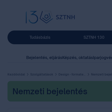
Tudásbázis
SZTNH 130
Bejelentés, eljárás
Képzés, oktatás
Iparjogvé
Kezdőoldal
Szolgáltatások
Design - formatervezési minta
Nemzeti bejelen
Nemzeti bejelentés