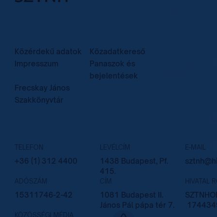
Közérdekű adatok
Közadatkereső
Impresszum
Panaszok és
bejelentések
Frecskay János
Szakkönyvtár
TELEFON
LEVÉLCÍM
E-MAIL
+36 (1) 312 4400
1438 Budapest, Pf.
sztnh@hi
415.
ADÓSZÁM
CÍM
HIVATAL 
15311746-2-42
1081 Budapest II.
SZTNHOP
János Pál pápa tér 7.
174434
KÖZÖSSÉGI MÉDIA