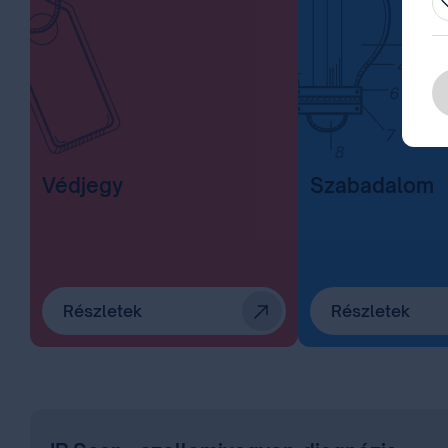
Védjegy
Szabadalom
Részletek
Részletek