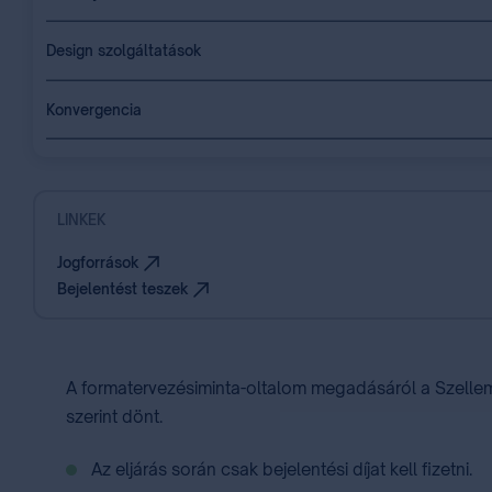
Design szolgáltatások
Konvergencia
LINKEK
Jogforrások
Bejelentést teszek
A formatervezésiminta-oltalom megadásáról a Szellemi
szerint dönt.
Az eljárás során csak bejelentési ⁣díjat⁣ kell fizetni.