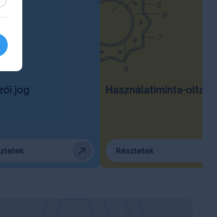
zői jog
Használatiminta-oltal
zletek
Részletek