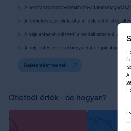
A nemzeti formatervezésiminta-oltalom megadására
A formatervezésiminta-oltalmi bejelentés elkészíté
A bejelentésnél célszerű a ⁣rendelkezésre álló
űrla
S
A bejelentési kérelem benyújtható papír alapon va
Ho
(p
Bejelentést teszek
bi
A 
W
Ho
Ötletből érték - de hogyan?
be