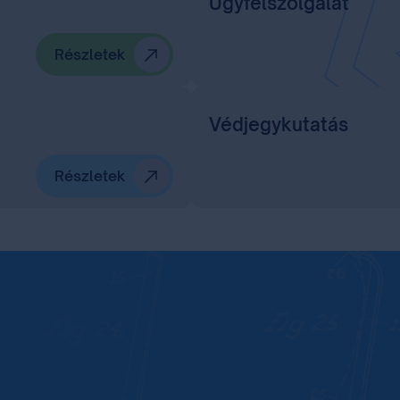
Ügyfélszolgálat
Részletek
Védjegykutatás
Részletek