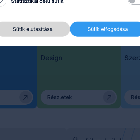
Statisztikai célú sütik
Sütik elutasítása
Sütik elfogadása
Design
Szer
Részletek
Rés