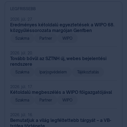
LEGFRISSEBB
2026. júl. 27.
Eredményes kétoldalú egyeztetések a WIPO 68.
közgyűléssorozata margójan Genfben
Szakma
Partner
WIPO
2026. júl. 20.
Tovább bővül az SZTNH új, webes bejelentési
rendszere
Szakma
Iparjogvédelem
Tájékoztatás
2026. júl. 17.
Kétoldalú megbeszélés a WIPO főigazgatójával
Szakma
Partner
WIPO
2026. júl. 16.
Bemutatjuk a világ legféltettebb tárgyát – a VB-
trófea története