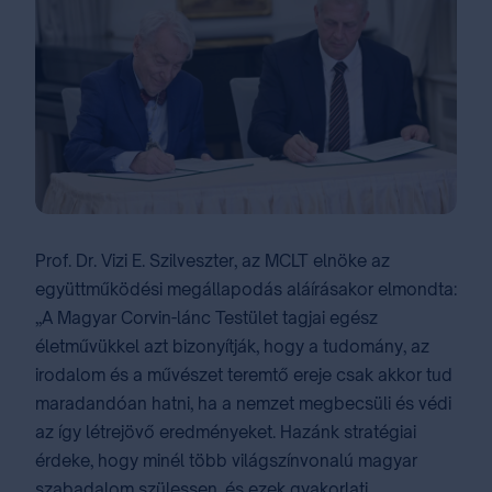
Prof. Dr. Vizi E. Szilveszter, az MCLT elnöke az
együttműködési megállapodás aláírásakor elmondta:
„A Magyar Corvin-lánc Testület tagjai egész
életművükkel azt bizonyítják, hogy a tudomány, az
irodalom és a művészet teremtő ereje csak akkor tud
maradandóan hatni, ha a nemzet megbecsüli és védi
az így létrejövő eredményeket. Hazánk stratégiai
érdeke, hogy minél több világszínvonalú magyar
szabadalom szülessen, és ezek gyakorlati