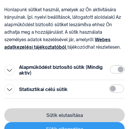
E-MAIL
ADÓSZÁM
Honlapunk sütiket használ, amelyek az Ön aktivitására
sztnh@hipo.gov.hu
15311746-2-42
irányulnak. (pl. nyelvi beállítások, látogatott aloldalak) Az
CÍM
HIVATAL RÖVID NEVE
alapműködést biztosító sütiket leszámítva ehhez Ön
1081 Budapest II. János
SZTNHOPS, KRID:
adhatja meg a hozzájárulást. A sütik használata
Pál pápa tér 7.
174434905
KÖZÖSSÉGI MÉDIA
személyes adatok kezelésével jár, amelyről
Webes
adatkezelési tájékoztatóból
tájékozódhat részletesen.
Megtévesztő díjfizetési
Hozzájárulását az oldal legalján található vonhatja vissza,
felhívások
a „Süti beállítások” módosításával.
Alapműködést biztosító sütik (Mindig
Kötelez
aktív)
Statiszti
Statisztikai célú sütik
© 1996-2026 Szellemi Tulajdon Nemzeti Hivatala
Adatvédelem
⁣ ⁣
Sütik elutasítása
Webes adatkezelési tájékoztató
Sütik elfogadása