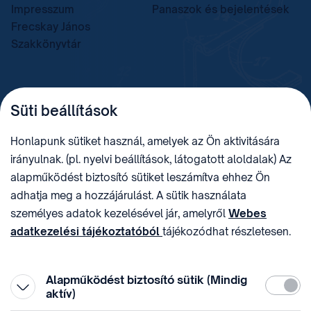
Impresszum
Panaszok és bejelentések
Frecskay János
Szakkönyvtár
TELEFON
LEVÉLCÍM
Süti beállítások
+36 (1) 312 4400
1438 Budapest, Pf. 415.
E-MAIL
ADÓSZÁM
Honlapunk sütiket használ, amelyek az Ön aktivitására
sztnh@hipo.gov.hu
15311746-2-42
irányulnak. (pl. nyelvi beállítások, látogatott aloldalak) Az
CÍM
HIVATAL RÖVID NEVE
alapműködést biztosító sütiket leszámítva ehhez Ön
1081 Budapest II. János
SZTNHOPS, KRID:
adhatja meg a hozzájárulást. A sütik használata
Pál pápa tér 7.
174434905
KÖZÖSSÉGI MÉDIA
személyes adatok kezelésével jár, amelyről
Webes
adatkezelési tájékoztatóból
tájékozódhat részletesen.
Megtévesztő díjfizetési
Hozzájárulását az oldal legalján található vonhatja vissza,
felhívások
a „Süti beállítások” módosításával.
Alapműködést biztosító sütik (Mindig
Kötelez
aktív)