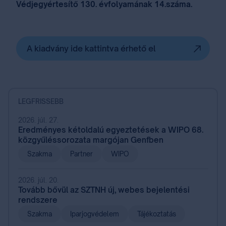
Védjegyértesítő 130. évfolyamának 14.száma.
A kiadvány ide kattintva érhető el
LEGFRISSEBB
2026. júl. 27.
Eredményes kétoldalú egyeztetések a WIPO 68.
közgyűléssorozata margójan Genfben
Szakma
Partner
WIPO
2026. júl. 20.
Tovább bővül az SZTNH új, webes bejelentési
rendszere
Szakma
Iparjogvédelem
Tájékoztatás