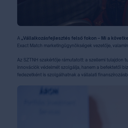
A
„Vállalkozásfejlesztés felső fokon – Mi a követk
Exact Match marketingügynökségek vezetője, valami
Az SZTNH szakértője rámutatott: a szellemi tulajdon t
innovációk védelmét szolgálja, hanem a befektetői b
fedezetként is szolgálhatnak a vállalati finanszírozásb