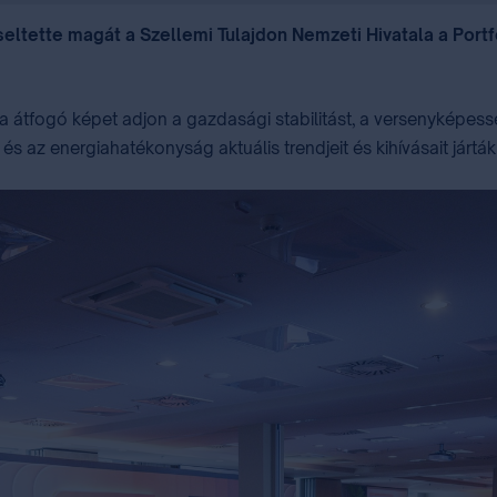
iseltette magát a Szellemi Tulajdon Nemzeti Hivatala a Por
ra átfogó képet adjon a gazdasági stabilitást, a versenyképes
 és az energiahatékonyság aktuális trendjeit és kihívásait járták