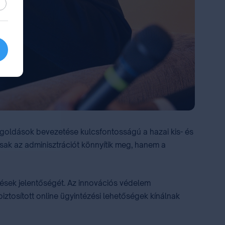
sztikai
egoldások bevezetése kulcsfontosságú a hazai kis- és
k az adminisztrációt könnyítik meg, hanem a
dések jelentőségét. Az innovációs védelem
ztosított online ügyintézési lehetőségek kínálnak