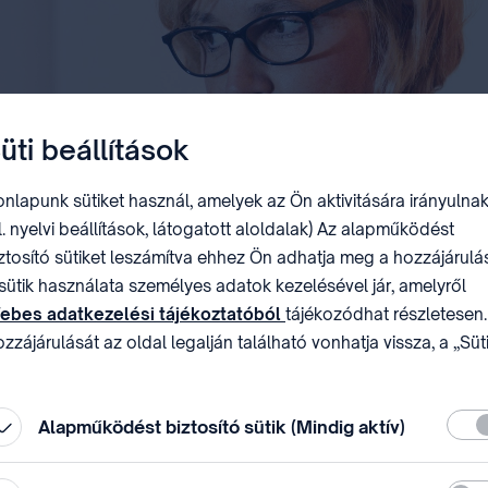
üti beállítások
nlapunk sütiket használ, amelyek az Ön aktivitására irányulnak
l. nyelvi beállítások, látogatott aloldalak) Az alapműködést
ztosító sütiket leszámítva ehhez Ön adhatja meg a hozzájárulás
sütik használata személyes adatok kezelésével jár, amelyről
ebes adatkezelési tájékoztatóból
tájékozódhat részletesen.
zzájárulását az oldal legalján található vonhatja vissza, a „Süt
állítások” módosításával.
Köte
Alapműködést biztosító sütik (Mindig aktív)