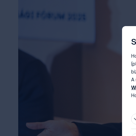
S
Ho
(p
bi
A 
W
Ho
be