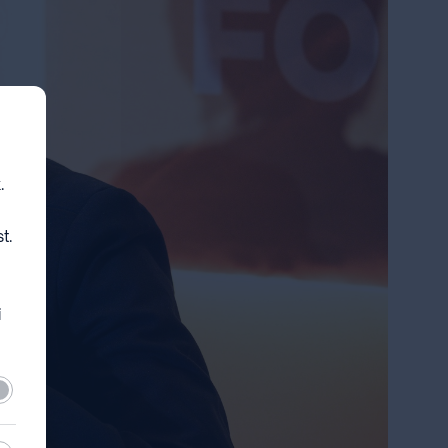
.
t.
i
lező