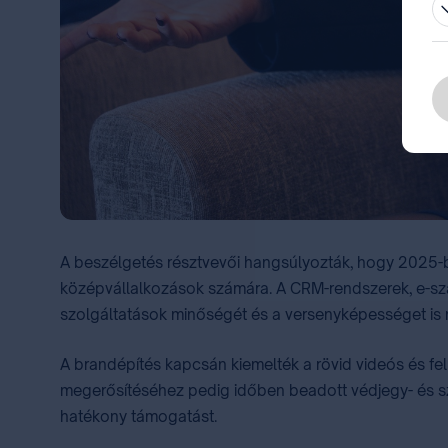
A beszélgetés résztvevői hangsúlyozták, hogy 2025-b
középvállalkozások számára. A CRM-rendszerek, e-sz
szolgáltatások minőségét és a versenyképességet is n
A brandépítés kapcsán kiemelték a rövid videós és fe
megerősítéséhez pedig időben beadott védjegy- és sza
hatékony támogatást.