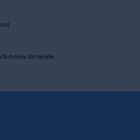
ával
 VB-trófea története