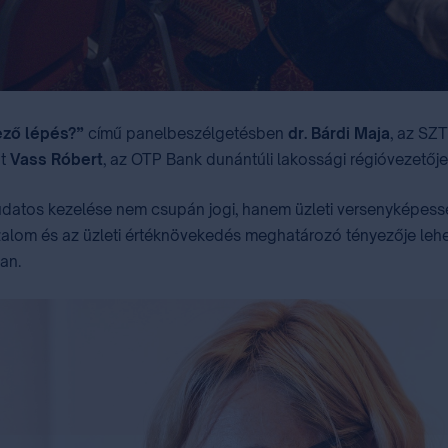
ező lépés?”
című panelbeszélgetésben
dr. Bárdi Maja
, az SZ
nt
Vass Róbert
, az OTP Bank dunántúli lakossági régióvezetője
udatos kezelése nem csupán jogi, hanem üzleti versenyképességi
izalom és az üzleti értéknövekedés meghatározó tényezője leh
an.