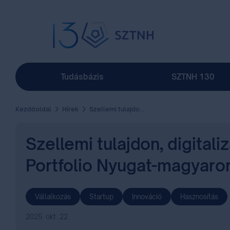
Tudásbázis
SZTNH 130
Kezdőoldal
Hírek
Szellemi tulajdon, digitalizáció és versenyképesség – az SZTNH is részt vett a Portfolio Nyugat-magyarországi Gazdasági Fórumán
Szellemi tulajdon, digital
Portfolio Nyugat-magyaro
Vállalkozás
Startup
Innováció
Hasznosítás
2025. okt. 22.