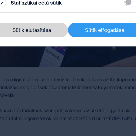
Stati
Statisztikai célú sütik
Sütik elutasítása
Sütik elfogadása
en a digitalizáció, az adatvezérelt működés és az AI-alapú m
ámlázási megoldások és automatizált munkafolyamatok nemcsa
övelik.
lhasználói tartalmak szerepét, valamint az alkotói együttműkö
badalmi bejelentések, valamint az SZTNH és az EUIPO által bi