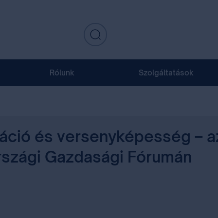
Rólunk
Szolgáltatások
izáció és versenyképesség – a
rszági Gazdasági Fórumán