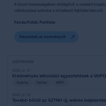
A fórum összességében rávilágított: a szellemi tulajdon
vállalkozásai számára a következő fejlődési lépcsőt.
Forrás/Fotók: Portfolio
Részletek az eseményről
LEGFRISSEBB
2026. júl. 27.
Eredményes kétoldalú egyeztetések a WIPO
Szakma
Partner
WIPO
2026. júl. 20.
Tovább bővül az SZTNH új, webes bejelentés