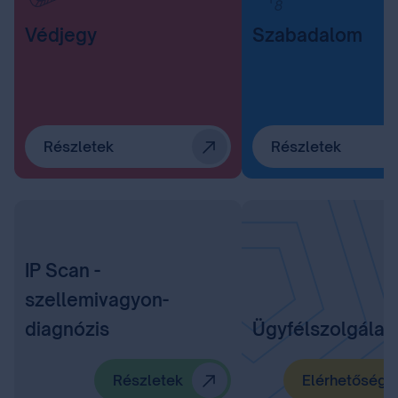
Védjegy
Szabadalom
Részletek
Részletek
IP Scan -
szellemivagyon-
diagnózis
Ügyfélszolgálat
Részletek
Elérhetőségü