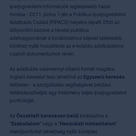
iparjogvédelmi információk legteljesebb hazai
forrása - 2011. június 1-jén a Publikus Iparjogvédelmi
Adatbázis Család (PIPACS) helyébe lépett. Ettől az
időponttól kezdve a hivatal publikus
adatvagyonának a korábbiakhoz képest szélesebb
köréhez nyílik hozzáférés az e-kutatás adatbázishoz
csatolt dokumentumok révén.
Az adatbázis valamennyi oltalmi formát magába
foglaló keresést tesz lehetővé az
Egyszerű keresés
felületen - e szolgáltatás segítségével például
feltérképezhetjük egy intézmény teljes iparjogvédelmi
portfolióját.
Az
Összetett keresésen belül
kiválasztva a
"
Szabadalom
" vagy a "
Használati mintaoltalom
"
menüpontokat lehetőség nyílik komplex