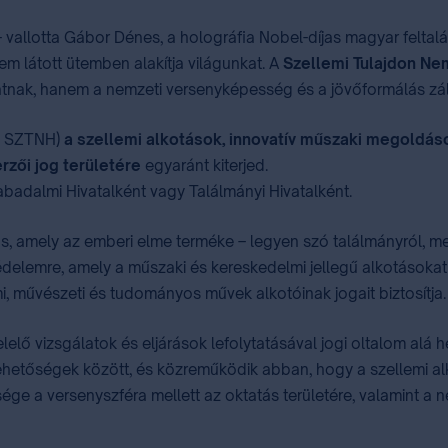
 – vallotta Gábor Dénes, a holográfia Nobel-díjas magyar felta
em látott ütemben alakítja világunkat. A
Szellemi Tulajdon Nem
atnak, hanem a nemzeti versenyképesség és a jövőformálás zál
n: SZTNH)
a szellemi alkotások, innovatív műszaki megoldá
zői jog területére
egyaránt kiterjed.
badalmi Hivatalként vagy Találmányi Hivatalként.
, amely az emberi elme terméke – legyen szó találmányról, me
ogvédelemre, amely a műszaki és kereskedelmi jellegű alkotások
lmi, művészeti és tudományos művek alkotóinak jogait biztosítja.
lelő vizsgálatok és eljárások lefolytatásával jogi oltalom alá h
lehetőségek között, és közreműködik abban, hogy a szellemi al
sége a versenyszféra mellett az oktatás területére, valamint a