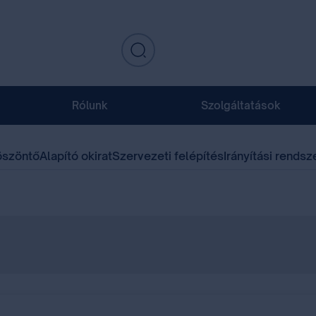
Rólunk
Szolgáltatások
öszöntő
Alapító okirat
Szervezeti felépítés
Irányítási rendsz