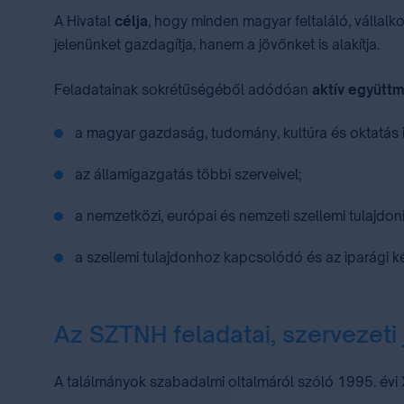
A Hivatal
célja
, hogy minden magyar feltaláló, vállalko
jelenünket gazdagítja, hanem a jövőnket is alakítja.
Feladatainak sokrétűségéből adódóan
aktív együtt
a magyar gazdaság, tudomány, kultúra és oktatás i
az államigazgatás többi szerveivel;
a nemzetközi, európai és nemzeti szellemi tulajdoni
a szellemi tulajdonhoz kapcsolódó és az iparági ké
Az SZTNH feladatai, szervezeti 
A találmányok szabadalmi oltalmáról szóló 1995. évi 