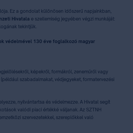
lálója. Ez a gondolat különösen időszerű napjainkban,
zeti Hivatala
e szellemiség jegyében végzi munkáját:
ogának tekintjük.
sok védelmével 130 éve foglalkozó magyar
gjelölésekről, képekről, formákról, zeneműről vagy
at (például szabadalmakat, védjegyeket, formatervezési
elyezze, nyilvántartsa és védelmezze. A Hivatal segít
kotások valódi piaci értékké váljanak. Az SZTNH
 nemzetközi szervezetekkel, szereplőkkel való