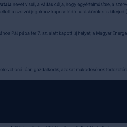
vatala
nevet viseli, a váltás célja, hogy egyértelműsítse, a s
lett a szerzői jogokhoz kapcsolódó hatáskörökre is kiterjed (
 János Pál pápa tér 7. sz. alatt kapott új helyet, a Magyar Ener
teleivel önállóan gazdálkodik, azokat működésének fedezetére 