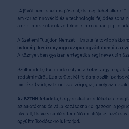
„A jövőt nem lehet megjósolni, de meg lehet alkotni.”
amikor az innováció és a technológiai fejlődés soha n
a szellemi alkotások védelmét nem csupán jogi felad
A Szellemi Tulajdon Nemzeti Hivatala (a továbbiakba
hatóság
.
Tevékenysége az iparjogvédelem és a szer
A köznyelvben gyakran emlegetik a régi neve után Sza
Szellemi tulajdon minden olyan alkotás vagy megoldás
irodalmi műről. Ez a terület két fő ágra oszlik: iparj
mintákat) védi, valamint szerzői jogra, amely az iroda
Az SZTNH feladata
, hogy ezeket az értékeket a megfe
az alkotóknak és vállalkozásoknak eligazodni a jogi 
hivatali, illetve szemléletformáló munkája és tevékeny
együttműködésekre is kiterjed.