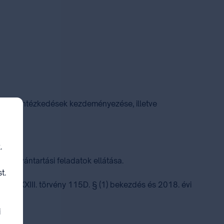
állami intézkedések kezdeményezése, illetve
.
nyilvántartási feladatok ellátása.
t.
évi XXXIII. törvény 115D. § (1) bekezdés és 2018. évi
i