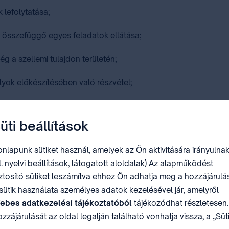
 lefolytatása;
l összefüggő egyes feladatok ellátása;
g a szellemi tulajdon területén;
yok előkészítésében való részvétel;
i stratégia kidolgozása és érvényesítése, az ehhez szükséges 
üti beállítások
letve európai együttműködés szakmai feladatainak ellátása;
nlapunk sütiket használ, amelyek az Ön aktivitására irányulnak
l. nyelvi beállítások, látogatott aloldalak) Az alapműködést
zások által igénybe vehető, adóalap-kedvezményhez kapcsolódó 
ztosító sütiket leszámítva ehhez Ön adhatja meg a hozzájárulás
llemi tulajdon védelméért felelős
kormányzati főhivatal
[1995. 
sütik használata személyes adatok kezelésével jár, amelyről
ebes adatkezelési tájékoztatóból
tájékozódhat részletesen.
zzájárulását az oldal legalján található vonhatja vissza, a „Süt
miniszter látja el.