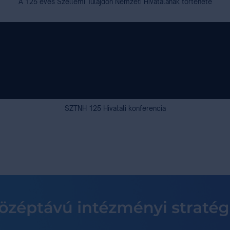
A 125 éves Szellemi Tulajdon Nemzeti Hivatalának története
SZTNH 125 Hivatali konferencia