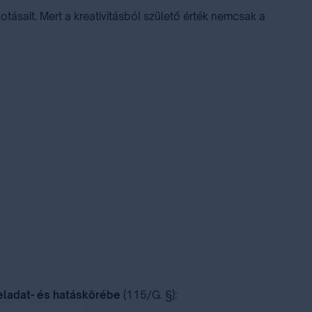
otásait. Mert a kreativitásból születő érték nemcsak a
eladat- és hatáskörébe
(115/G. §):