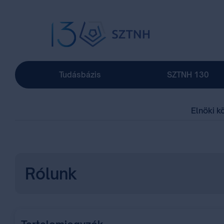
Tudásbázis
SZTNH 130
Elnöki k
Rólunk