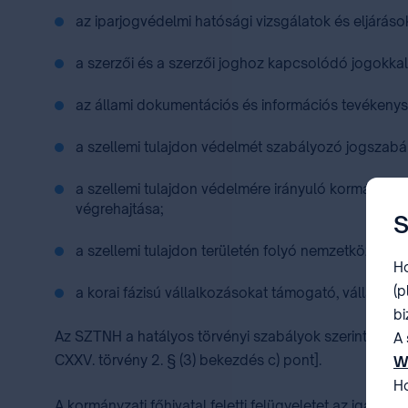
az iparjogvédelmi hatósági vizsgálatok és eljárások
a szerzői és a szerzői joghoz kapcsolódó jogokka
az állami dokumentációs és információs tevékenysé
a szellemi tulajdon védelmét szabályozó jogszabál
a szellemi tulajdon védelmére irányuló kormányzat
végrehajtása;
S
a szellemi tulajdon területén folyó nemzetközi, il
Ho
(p
a korai fázisú vállalkozásokat támogató, vállalko
bi
Az SZTNH a hatályos törvényi szabályok szerint a sze
A 
CXXV. törvény 2. § (3) bekezdés c) pont].
W
Ho
A kormányzati főhivatal feletti felügyeletet az igazsági 