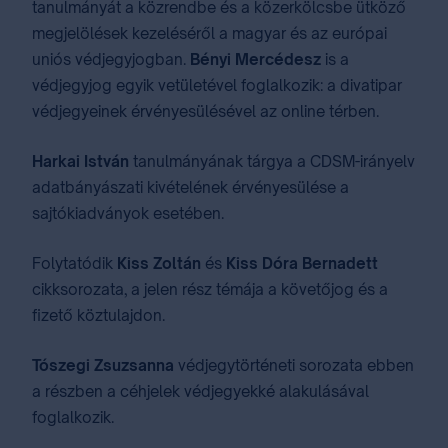
tanulmányát a közrendbe és a közerkölcsbe ütköző
megjelölések kezeléséről a magyar és az európai
uniós védjegyjogban.
Bényi Mercédesz
is a
védjegyjog egyik vetületével foglalkozik: a divatipar
védjegyeinek érvényesülésével az online térben.
Harkai István
tanulmányának tárgya a CDSM-irányelv
adatbányászati kivételének érvényesülése a
sajtókiadványok esetében.
Folytatódik
Kiss Zoltán
és
Kiss Dóra Bernadett
cikksorozata, a jelen rész témája a követőjog és a
fizető köztulajdon.
Tószegi Zsuzsanna
védjegytörténeti sorozata ebben
a részben a céhjelek védjegyekké alakulásával
foglalkozik.