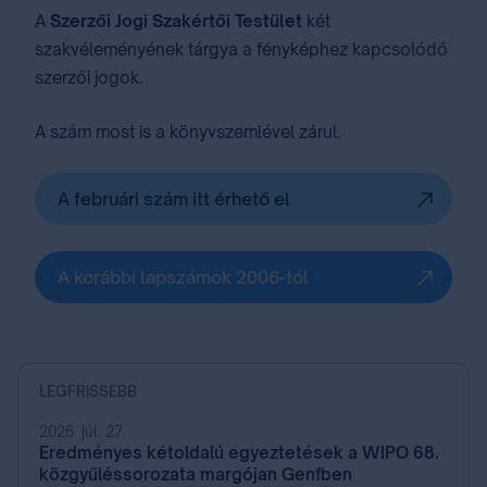
A
Szerzői Jogi Szakértői Testület
két
szakvéleményének tárgya a fényképhez kapcsolódó
szerzői jogok.
A szám most is a könyvszemlével zárul.
A februári szám itt érhető el
A korábbi lapszámok 2006-tól
LEGFRISSEBB
2026. júl. 27.
Eredményes kétoldalú egyeztetések a WIPO 68.
közgyűléssorozata margójan Genfben