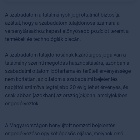
A szabadalom a találmányok jogi oltalmát biztosítja
azáltal, hogy a szabadalom tulajdonosa számára a
versenytársakhoz képest előnyösebb pozíciót teremt a
termékek és technológiák piacán.
A szabadalom tulajdonosának kizárólagos joga van a
találmány szerinti megoldás hasznosítására, azonban a
szabadalmi oltalom időtartama és területi érvényessége
nem korlátlan, az oltalom a szabadalmi bejelentés
napjától számítva legfeljebb 20 évig lehet érvényes, és
csak abban (azokban) az ország(ok)ban, amely(ek)ben
engedélyezték.
A Magyarországon benyújtott nemzeti bejelentés
engedélyezése egy kétlépcsős eljárás, melynek első