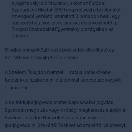
a jogszabályi előírásoknak, akkor az Európai
Szabadalmi Hivatal (EPO) engedélyezi a bejelentést.
Az engedélyezéstől számított 3 hónapon belül egy
egyszerű hatályosítási eljárással érvényesíthető az
Európai Szabadalmi Egyezmény országaiban az
oltalom.
Mindkét nemzetközi típusú bejelentés elindítható az
SZTNH-hoz benyújtott kérelemmel.
A Szellemi Tulajdon Nemzeti Hivatala hatáskörébe
tartoznak a szabadalmi oltalommal kapcsolatos egyéb
eljárások⁣ is.
A belföldi, iparjogvédelemmel kapcsolatos jogvitás
ügyekben megbízás vagy bírósági megkeresés alapján a
Szellemi Tulajdon Nemzeti Hivatalában működő
Iparjogvédelmi Szakértői Testület⁣ ad szakértői véleményt.