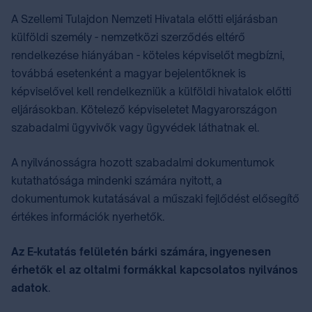
A Szellemi Tulajdon Nemzeti Hivatala előtti eljárásban
külföldi személy - nemzetközi szerződés eltérő
rendelkezése hiányában - köteles képviselőt megbízni,
továbbá esetenként a magyar bejelentőknek is
képviselővel kell rendelkezniük a külföldi hivatalok előtti
eljárásokban. Kötelező képviseletet Magyarországon
szabadalmi ügyvivők⁣ vagy ügyvédek láthatnak el.
A nyilvánosságra hozott szabadalmi dokumentumok
kutathatósága mindenki számára nyitott, a
dokumentumok kutatásával⁣ a műszaki fejlődést elősegítő
értékes információk nyerhetők.
Az E-kutatás felületén bárki számára, ingyenesen
érhetők el az oltalmi formákkal kapcsolatos nyilvános
adatok
.