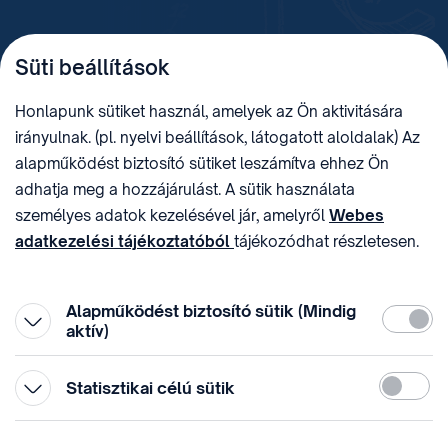
TELEFON
LEVÉLCÍM
Süti beállítások
+36 (1) 312 4400
1438 Budapest, Pf. 415.
E-MAIL
ADÓSZÁM
Honlapunk sütiket használ, amelyek az Ön aktivitására
sztnh@hipo.gov.hu
15311746-2-42
irányulnak. (pl. nyelvi beállítások, látogatott aloldalak) Az
CÍM
HIVATAL RÖVID NEVE
alapműködést biztosító sütiket leszámítva ehhez Ön
1081 Budapest II. János
SZTNHOPS, KRID:
adhatja meg a hozzájárulást. A sütik használata
Pál pápa tér 7.
174434905
KÖZÖSSÉGI MÉDIA
személyes adatok kezelésével jár, amelyről
Webes
adatkezelési tájékoztatóból
tájékozódhat részletesen.
Megtévesztő díjfizetési
Hozzájárulását az oldal legalján található vonhatja vissza,
felhívások
a „Süti beállítások” módosításával.
Alapműködést biztosító sütik (Mindig
Kötelez
aktív)
Statiszti
Statisztikai célú sütik
© 1996-2026 Szellemi Tulajdon Nemzeti Hivatala