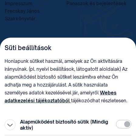
Impresszum
Panaszok és bejelentések
Frecskay János
Szakkönyvtár
TELEFON
LEVÉLCÍM
Süti beállítások
+36 (1) 312 4400
1438 Budapest, Pf. 415.
E-MAIL
ADÓSZÁM
Honlapunk sütiket használ, amelyek az Ön aktivitására
sztnh@hipo.gov.hu
15311746-2-42
irányulnak. (pl. nyelvi beállítások, látogatott aloldalak) Az
CÍM
HIVATAL RÖVID NEVE
alapműködést biztosító sütiket leszámítva ehhez Ön
1081 Budapest II. János
SZTNHOPS, KRID:
adhatja meg a hozzájárulást. A sütik használata
Pál pápa tér 7.
174434905
KÖZÖSSÉGI MÉDIA
személyes adatok kezelésével jár, amelyről
Webes
adatkezelési tájékoztatóból
tájékozódhat részletesen.
Megtévesztő díjfizetési
Hozzájárulását az oldal legalján található vonhatja vissza,
felhívások
a „Süti beállítások” módosításával.
Alapműködést biztosító sütik (Mindig
Kötelez
aktív)