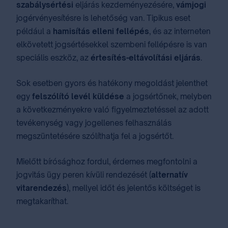
szabálysértési
eljárás kezdeményezésére,
vámjogi
jogérvényesítésre is lehetőség van. Tipikus eset
például a
hamisítás elleni fellépés
, és az interneten
elkövetett jogsértésekkel szembeni fellépésre is van
speciális eszköz, az
értesítés-eltávolítási eljárás
.
Sok esetben gyors és hatékony megoldást jelenthet
egy
felszólító levél küldése
a jogsértőnek, melyben
a következményekre való figyelmeztetéssel az adott
tevékenység vagy jogellenes felhasználás
megszüntetésére szólíthatja fel a jogsértőt.
Mielőtt bírósághoz fordul, érdemes megfontolni a
jogvitás ügy peren kívüli rendezését (
alternatív
vitarendezés
), mellyel időt és jelentős költséget is
megtakaríthat.