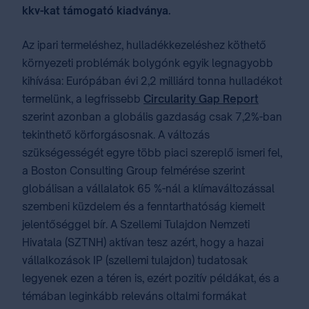
kkv-kat támogató kiadványa.
Az ipari termeléshez, hulladékkezeléshez köthető
környezeti problémák bolygónk egyik legnagyobb
kihívása: Európában évi 2,2 milliárd tonna hulladékot
termelünk, a legfrissebb
Circularity Gap Report
szerint azonban a globális gazdaság csak 7,2%-ban
tekinthető körforgásosnak. A változás
szükségességét egyre több piaci szereplő ismeri fel,
a Boston Consulting Group felmérése szerint
globálisan a vállalatok 65 %-nál a klímaváltozással
szembeni küzdelem és a fenntarthatóság kiemelt
jelentőséggel bír. A Szellemi Tulajdon Nemzeti
Hivatala (SZTNH) aktívan tesz azért, hogy a hazai
vállalkozások IP (szellemi tulajdon) tudatosak
legyenek ezen a téren is, ezért pozitív példákat, és a
témában leginkább releváns oltalmi formákat