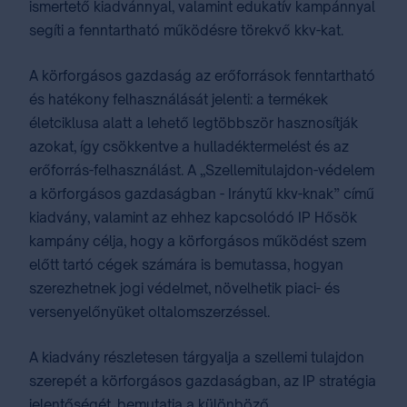
ismertető kiadvánnyal, valamint edukatív kampánnyal
segíti a fenntartható működésre törekvő kkv-kat.
A körforgásos gazdaság az erőforrások fenntartható
és hatékony felhasználását jelenti: a termékek
életciklusa alatt a lehető legtöbbször hasznosítják
azokat, így csökkentve a hulladéktermelést és az
erőforrás-felhasználást. A „Szellemitulajdon-védelem
a körforgásos gazdaságban - Iránytű kkv-knak” című
kiadvány, valamint az ehhez kapcsolódó IP Hősök
kampány célja, hogy a körforgásos működést szem
előtt tartó cégek számára is bemutassa, hogyan
szerezhetnek jogi védelmet, növelhetik piaci- és
versenyelőnyüket oltalomszerzéssel.
A kiadvány részletesen tárgyalja a szellemi tulajdon
szerepét a körforgásos gazdaságban, az IP stratégia
jelentőségét, bemutatja a különböző