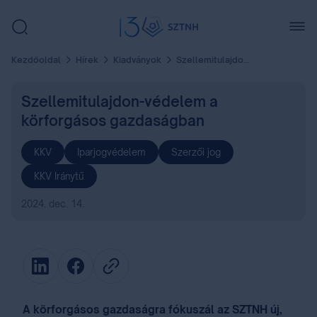
Kezdőoldal
Hírek
Kiadványok
Szellemitulajdon-védelem a körforgásos gazdaságban
Szellemitulajdon-védelem a
körforgásos gazdaságban
KKV
Iparjogvédelem
Szerzői jog
KKV Iránytű
2024. dec. 14.
A körforgásos gazdaságra fókuszál az SZTNH új,