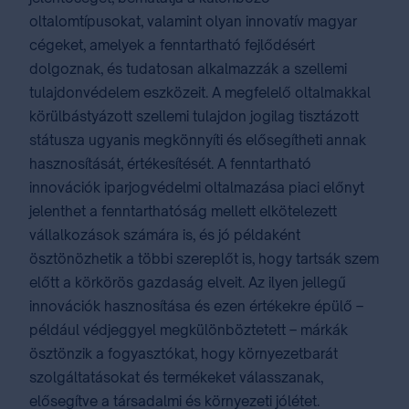
oltalomtípusokat, valamint olyan innovatív magyar
cégeket, amelyek a fenntartható fejlődésért
dolgoznak, és tudatosan alkalmazzák a szellemi
tulajdonvédelem eszközeit. A megfelelő oltalmakkal
körülbástyázott szellemi tulajdon jogilag tisztázott
státusza ugyanis megkönnyíti és elősegítheti annak
hasznosítását, értékesítését. A fenntartható
innovációk iparjogvédelmi oltalmazása piaci előnyt
jelenthet a fenntarthatóság mellett elkötelezett
vállalkozások számára is, és jó példaként
ösztönözhetik a többi szereplőt is, hogy tartsák szem
előtt a körkörös gazdaság elveit. Az ilyen jellegű
innovációk hasznosítása és ezen értékekre épülő –
például védjeggyel megkülönböztetett – márkák
ösztönzik a fogyasztókat, hogy környezetbarát
szolgáltatásokat és termékeket válasszanak,
elősegítve a társadalmi és környezeti jólétet.