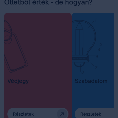
Ötletből érték - de hogyan?
Védjegy
Szabadalom
Részletek
Részletek