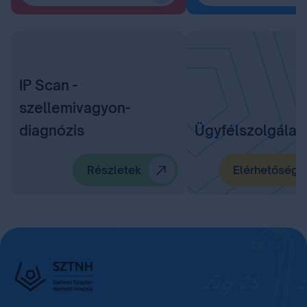
IP Scan -
szellemivagyon-
diagnózis
Ügyfélszolgálat
Részletek
Elérhetőségü