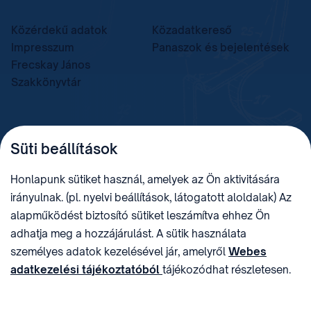
Közérdekű adatok
Közadatkereső
Impresszum
Panaszok és bejelentések
Frecskay János
Szakkönyvtár
TELEFON
LEVÉLCÍM
Süti beállítások
+36 (1) 312 4400
1438 Budapest, Pf. 415.
E-MAIL
ADÓSZÁM
Honlapunk sütiket használ, amelyek az Ön aktivitására
sztnh@hipo.gov.hu
15311746-2-42
irányulnak. (pl. nyelvi beállítások, látogatott aloldalak) Az
CÍM
HIVATAL RÖVID NEVE
alapműködést biztosító sütiket leszámítva ehhez Ön
1081 Budapest II. János
SZTNHOPS, KRID:
adhatja meg a hozzájárulást. A sütik használata
Pál pápa tér 7.
174434905
KÖZÖSSÉGI MÉDIA
személyes adatok kezelésével jár, amelyről
Webes
adatkezelési tájékoztatóból
tájékozódhat részletesen.
Megtévesztő díjfizetési
Hozzájárulását az oldal legalján található vonhatja vissza,
felhívások
a „Süti beállítások” módosításával.