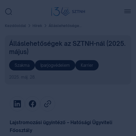
Kezdőoldal
Hírek
Álláslehetőségek az SZTNH-nál (2025. május)
Álláslehetőségek az SZTNH-nál (2025.
május)
Szakma
Iparjogvédelem
Karrier
2025. máj. 28.
Lajstromozási ügyintéző – Hatósági Ügyviteli
Főosztály