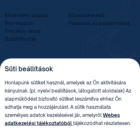
Közérdekű adatok
Közadatkereső
Impresszum
Panaszok és bejelentések
Frecskay János
Szakkönyvtár
TELEFON
LEVÉLCÍM
Süti beállítások
+36 (1) 312 4400
1438 Budapest, Pf. 415.
E-MAIL
ADÓSZÁM
Honlapunk sütiket használ, amelyek az Ön aktivitására
sztnh@hipo.gov.hu
15311746-2-42
irányulnak. (pl. nyelvi beállítások, látogatott aloldalak) Az
CÍM
HIVATAL RÖVID NEVE
alapműködést biztosító sütiket leszámítva ehhez Ön
1081 Budapest II. János
SZTNHOPS, KRID:
adhatja meg a hozzájárulást. A sütik használata
Pál pápa tér 7.
174434905
KÖZÖSSÉGI MÉDIA
személyes adatok kezelésével jár, amelyről
Webes
adatkezelési tájékoztatóból
tájékozódhat részletesen.
Megtévesztő díjfizetési
Hozzájárulását az oldal legalján található vonhatja vissza,
felhívások
a „Süti beállítások” módosításával.