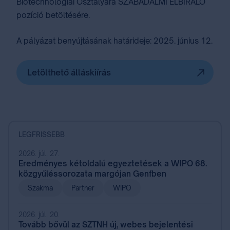
Biotechnológiai Osztályára SZABADALMI ELBÍRÁLÓ
pozíció betöltésére.
A pályázat benyújtásának határideje: 2025. június 12.
Letölthető álláskiírás
LEGFRISSEBB
2026. júl. 27.
Eredményes kétoldalú egyeztetések a WIPO 68.
közgyűléssorozata margójan Genfben
Szakma
Partner
WIPO
2026. júl. 20.
Tovább bővül az SZTNH új, webes bejelentési