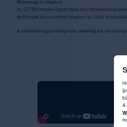
Biztonság és bizalom
Az SZTNH minden ügyet teljes körű titoktartással kez
építhessék be a szellemi tulajdont az üzleti stratégiá
A szellemivagyon-diagnózis jelenleg kis- és középv
S
Ho
(p
bi
A 
W
Ho