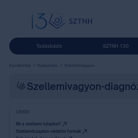
Tudásbázis
SZTNH 130
Kezdőoldal
Tudásbázis
Szellemivagyon-diagnózis (IP Scan)
Szellemivagyon-diagnóz
LINKEK
Mi a szellemi tulajdon?
Szellemitulajdon-védelmi formák