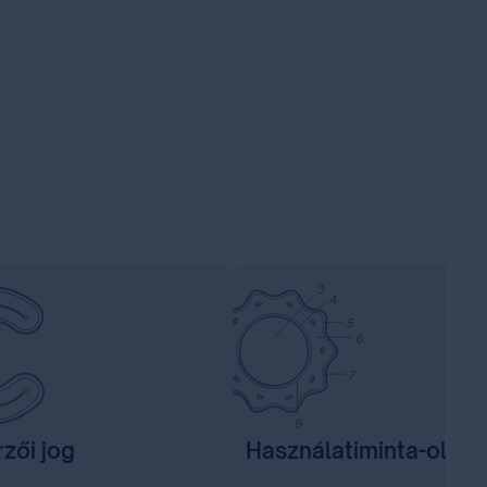
zői jog
Használatiminta-oltal