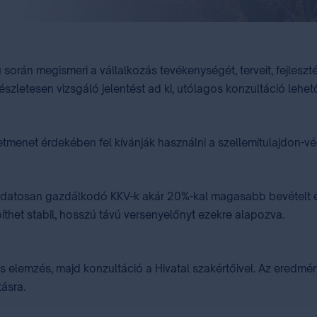
 során megismeri a vállalkozás tevékenységét, terveit, fejleszt
észletesen vizsgáló jelentést ad ki, utólagos konzultáció lehet
etmenet érdekében fel kívánják használni a szellemitulajdon-v
tudatosan gazdálkodó KKV-k akár 20%-kal magasabb bevételt érhe
íthet stabil, hosszú távú versenyelőnyt ezekre alapozva.
os elemzés, majd konzultáció a Hivatal szakértőivel. Az eredmén
tásra.