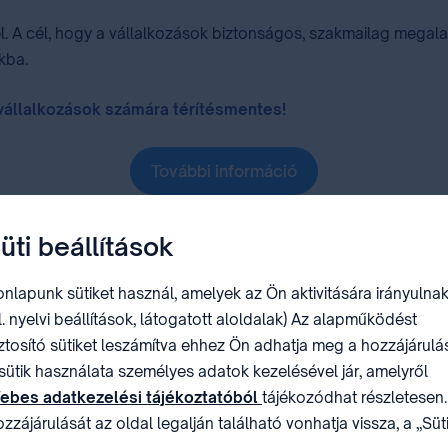
el. A cél, hogy a vállalkozások biztonságos, szakmailag mega
jukba.
állalkozások számára térítésmentes!⁣⁣⁣
További információ
üti beállítások
Akik már igénybevették az IP Scant
nlapunk sütiket használ, amelyek az Ön aktivitására irányulnak
l. nyelvi beállítások, látogatott aloldalak) Az alapműködést
ztosító sütiket leszámítva ehhez Ön adhatja meg a hozzájárulás
sütik használata személyes adatok kezelésével jár, amelyről
ebes adatkezelési tájékoztatóból
tájékozódhat részletesen.
zzájárulását az oldal legalján található vonhatja vissza, a „Süt