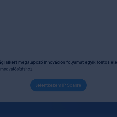
i sikert megalapozó innovációs folyamat egyik fontos el
ny megvalósításhoz.
Jelentkezem IP Scanre