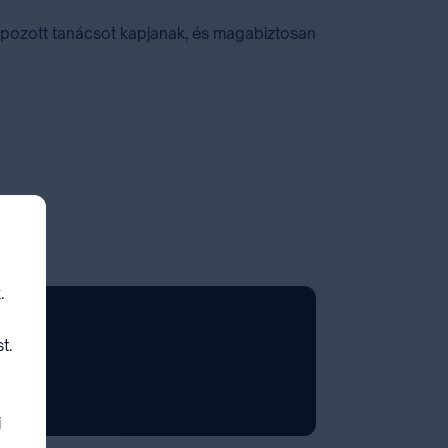
lapozott tanácsot kapjanak, és magabiztosan
.
t.
i