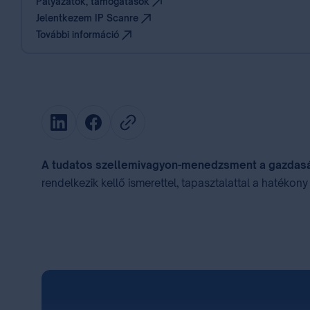
Pályázatok, támogatások
Jelentkezem IP Scanre
További információ
A tudatos szellemivagyon-menedzsment a gazdaság
rendelkezik kellő ismerettel, tapasztalattal a hatéko