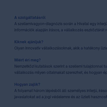
A szolgáltatásról
A szellemivagyon-diagnózis során a Hivatal egy interjú
információk alapján írásos, a vállalkozás eszköztárát r
Kiknek ajánljuk?
Olyan innovatív vállalkozásoknak, akik a hatékony üzl
Miért éri meg?
Nemzetközi kutatások szerint a szellemi tulajdonnal 
vállalkozás milyen oltalmakat szerezhet, és hogyan ép
Hogyan zajlik?
A folyamat három lépésből áll: személyes interjú, írás
javaslatokat ad a jogi védelemre és az üzleti hasznosí