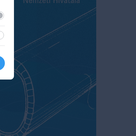
lező
sztikai