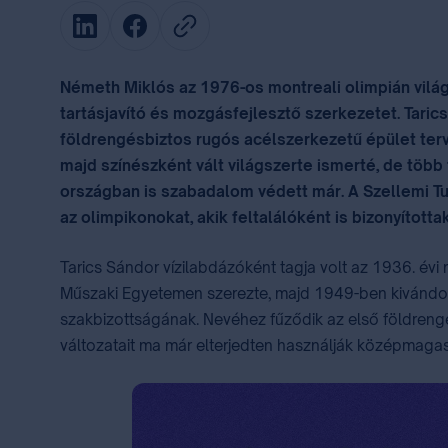
Németh Miklós az 1976-os montreali olimpián vilá
tartásjavító és mozgásfejlesztő szerkezetet. Taric
földrengésbiztos rugós acélszerkezetű épület terve
majd színészként vált világszerte ismerté, de több
országban is szabadalom védett már. A Szellemi Tu
az olimpikonokat, akik feltalálóként is bizonyítottak
Tarics Sándor vízilabdázóként tagja volt az 1936. évi
Műszaki Egyetemen szerezte, majd 1949-ben kivándoro
szakbizottságának. Nevéhez fűződik az első földrengé
változatait ma már elterjedten használják középmaga