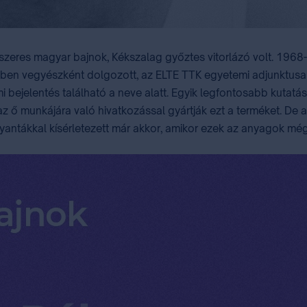
szeres magyar bajnok, Kékszalag győztes vitorlázó volt. 1968
letben vegyészként dolgozott, az ELTE TTK egyetemi adjunktusa
mi bejelentés található a neve alatt. Egyik legfontosabb kutat
 az ő munkájára való hivatkozással gyártják ezt a terméket. De
 műgyantákkal kísérletezett már akkor, amikor ezek az anyagok