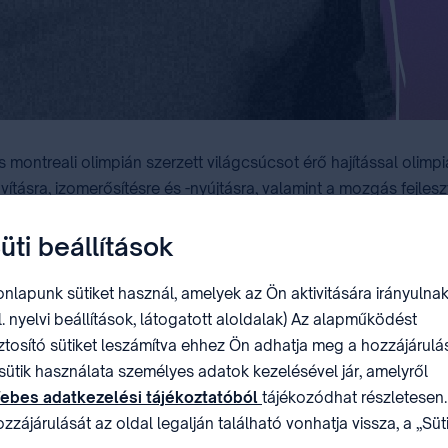
montreali olimpián szerzett világcsúcsot érő hajítással olimpiai
ításra, izomerősítésre és -nyújtásra, valamint a mozgás fejle
vekben szabadalmaztatta az érdes felületű gerelyek gyártását
üti beállítások
jd Steve Backley (90,98 m) ért el az aktuális világcsúcsnál 
nlapunk sütiket használ, amelyek az Ön aktivitására irányulnak
l. nyelvi beállítások, látogatott aloldalak) Az alapműködést
ztosító sütiket leszámítva ehhez Ön adhatja meg a hozzájárulás
sütik használata személyes adatok kezelésével jár, amelyről
ebes adatkezelési tájékoztatóból
tájékozódhat részletesen.
zzájárulását az oldal legalján található vonhatja vissza, a „Süt