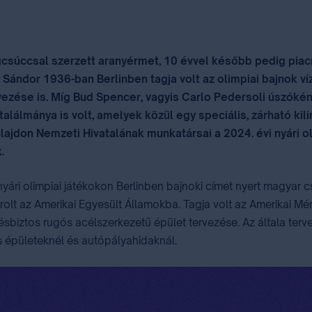
gcsúccsal szerzett aranyérmet, 10 évvel később pedig piac
s Sándor 1936-ban Berlinben tagja volt az olimpiai bajnok v
zése is. Míg Bud Spencer, vagyis Carlo Pedersoli úszóként
 találmánya is volt, amelyek közül egy speciális, zárható k
lajdon Nemzeti Hivatalának munkatársai a 2024. évi nyári o
.
 nyári olimpiai játékokon Berlinben bajnoki címet nyert magyar
lt az Amerikai Egyesült Államokba. Tagja volt az Amerikai M
sbiztos rugós acélszerkezetű épület tervezése. Az általa ter
s épületeknél és autópályahidaknál.