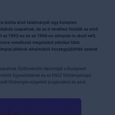
ra dobta első találmányát: egy komplex
ízilabda csapatnak, de az ő nevéhez fűződik az első
 az 1952-es és az 1956-os olimpián is részt vett,
ilincsre vonatkozó megoldást például több
limpiai játékok alkalmából összegyűjtötték azokat
 csapatnak. Építőmérnöki diplomáját a Budapesti
érnökök Egyesületének és az ENSZ földrengésügyi
vezett földrengés-szigetelő pogácsákat és azok