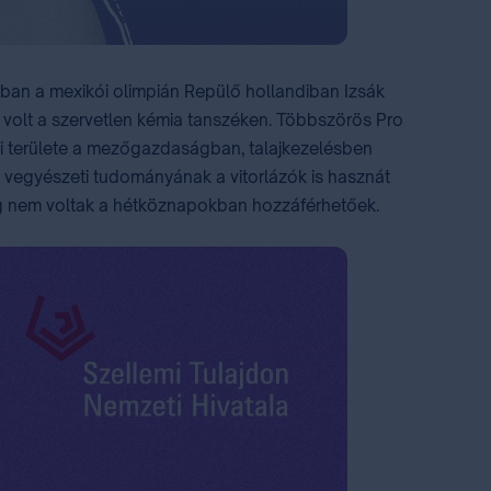
-ban a mexikói olimpián Repülő hollandiban Izsák
 volt a szervetlen kémia tanszéken. Többszörös Pro
ási területe a mezőgazdaságban, talajkezelésben
 a vegyészeti tudományának a vitorlázók is hasznát
 még nem voltak a hétköznapokban hozzáférhetőek.