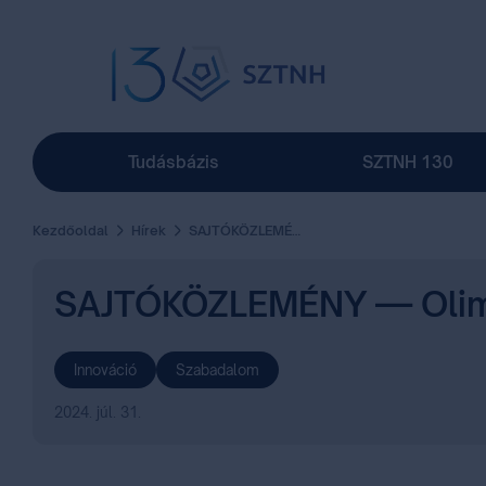
Tudásbázis
SZTNH 130
Kezdőoldal
Hírek
SAJTÓKÖZLEMÉNY — Olimpikonok, akik feltalálóként is bizonyítottak
SAJTÓKÖZLEMÉNY — Olimpik
Innováció
Szabadalom
2024. júl. 31.