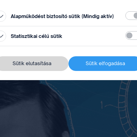
állítások” módosításával.
Köte
Alapműködést biztosító sütik (Mindig aktív)
Stati
Statisztikai célú sütik
Sütik elutasítása
Sütik elfogadása