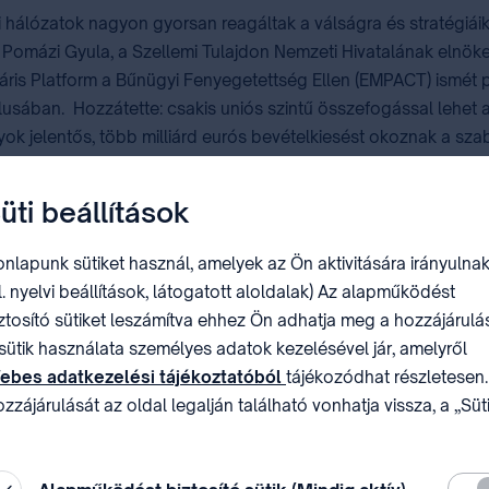
 hálózatok nagyon gyorsan reagáltak a válságra és stratégiáik
omázi Gyula, a Szellemi Tulajdon Nemzeti Hivatalának elnöke, 
áris Platform a Bűnügyi Fenyegetettség Ellen (EMPACT) ismét pri
usában. Hozzátette: csakis uniós szintű összefogással lehet 
nyok jelentős, több milliárd eurós bevételkiesést okoznak a sz
üti beállítások
y a tengeren szállított hamis termékek jelentős része (79 szá
a hamisított áruk fő forrásainak számító gazdaságokból (Kína,
nlapunk sütiket használ, amelyek az Ön aktivitására irányulnak
irályságon keresztül jutott az unióba. Bár Bulgária, Románia,
l. nyelvi beállítások, látogatott aloldalak) Az alapműködést
aságokból importálnak, amelyek jellemzően hamisított árukat á
ztosító sütiket leszámítva ehhez Ön adhatja meg a hozzájárulás
sütik használata személyes adatok kezelésével jár, amelyről
ebes adatkezelési tájékoztatóból
tájékozódhat részletesen.
zzájárulását az oldal legalján található vonhatja vissza, a „Süt
állítások” módosításával.
 68. közgyűléssorozata margójan Genfben
Köte