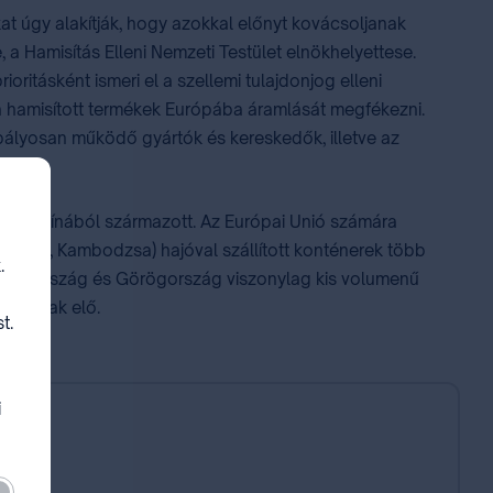
at úgy alakítják, hogy azokkal előnyt kovácsoljanak
a Hamisítás Elleni Nemzeti Testület elnökhelyettese.
oritásként ismeri el a szellemi tulajdonjog elleni
a hamisított termékek Európába áramlását megfékezni.
abályosan működő gyártók és kereskedők, illetve az
zalék) Kínából származott. Az Európai Unió számára
 Kuvait, Kambodzsa) hajóval szállított konténerek több
.
 Horvátország és Görögország viszonylag kis volumenű
llítanak elő.
t.
i
lező