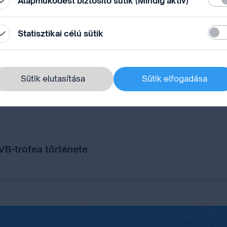
Alapműködést biztosító sütik (Mindig aktív)
Stati
Statisztikai célú sütik
i rendszere
Sütik elutasítása
Sütik elfogadása
ával
 VB-trófea története