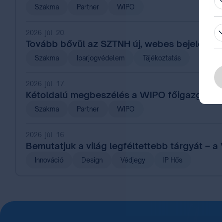
Szakma
Partner
WIPO
2026. júl. 20.
Tovább bővül az SZTNH új, webes bejelentés
Szakma
Iparjogvédelem
Tájékoztatás
2026. júl. 17.
Kétoldalú megbeszélés a WIPO főigazgatój
Szakma
Partner
WIPO
2026. júl. 16.
Bemutatjuk a világ legféltettebb tárgyát – a
Innováció
Design
Védjegy
IP Hős