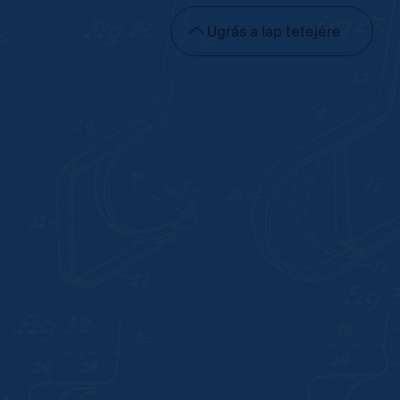
Ugrás a lap tetejére