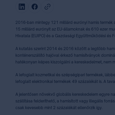
2016-ban mintegy 121 milliárd eurónyi hamis termék ár
15 milliárd eurónyit az EU-államoknak és 610 ezer m
Hivatala (EUIPO) és a Gazdasági Együttműködési és Fe
A kutatás szerint 2014 és 2016 között a legtöbb hami
konténerszállító hajóval érkező hamisítványok dominál
hatékonyan képes kiszolgálni a kereskedelmet, nem m
A lefoglalt kozmetikai és szépségipari termékek, lábbe
lefoglalt elektronikai termékek 49 százalékát is. A 
A jelentősen növekvő globális kereskedelem egyre na
szállítása felderíthető, a hamisított vagy illegális fo
csak kevesebb mint 2 százalékát ellenőrzik így.