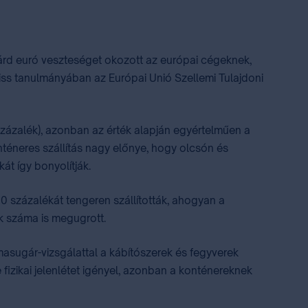
liárd euró veszteséget okozott az európai cégeknek,
ss tanulmányában az Európai Unió Szellemi Tulajdoni
százalék), azonban az érték alapján egyértelműen a
nténeres szállítás nagy előnye, hogy olcsón és
t így bonyolítják.
50 százalékát tengeren szállították, ahogyan a
k száma is megugrott.
sugár-vizsgálattal a kábítószerek és fegyverek
e fizikai jelenlétet igényel, azonban a konténereknek