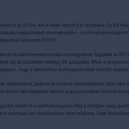
amlott az EU-ba, ami a teljes import 6,8 százaléka. Ez 83 mil
unkahely megszűnését eredményezte – hozta nyilvánosságra fri
jlesztési Szervezet (OECD).
sított és kalózterméket postai csomagokban foglalták le (57 
nak, ez az összérték mintegy 56 százaléka. Mivel a tengeri ko
eglepő, hogy a nemzetközi áruforgalom több mint 80 százaléká
lik, élelmiszerek, játékok és bőráruk összértékének több mint 
tavalyi évben nem meglepő módon a gyógyszeripari hamisítványo
gyobb terhet ró a vámhatóságokra. Míg a röntgen- vagy gamma
rrásból származó áru kiszűrésében nem hatékony. Ezek felderítés