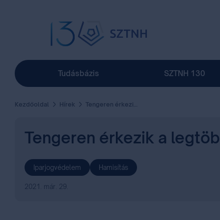
Tudásbázis
SZTNH 130
Kezdőoldal
Hírek
Tengeren érkezik a legtöbb hamis áru
Tengeren érkezik a legtöb
Iparjogvédelem
Hamisítás
2021. már. 29.