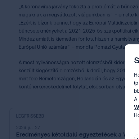
„A koronavírus járvány fokozta a problémát: a bűnözői
maguknak a megváltozott világunkban is” – emelte ki P
„Ezért is bízunk benne, hogy az Európai Multidiszciplin
bűncselekményeket a 2021-2025-ös szakpolitikai cikl
Mindez amiatt is kiemelten fontos, hiszen a hamisítvá
Európai Unió számára” – mondta Pomázi Gyula.
S
A most nyilvánosságra hozott elemzésből kiderült, hog
készült kiegészítő elemzésből kiderül, hogy 2016-ban 
Ho
mint fele Németországon, Hollandián és az Egyesült K
(p
konténerkereskedelmet folytat, elsősorban olyan gazd
bi
A 
W
Ho
LEGFRISSEBB
be
2026. júl. 27.
Eredményes kétoldalú egyeztetések a WIPO