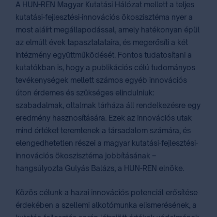
A HUN-REN Magyar Kutatási Hálózat mellett a teljes
kutatási-fejlesztési-innovációs ökoszisztéma nyer a
most aláírt megállapodással, amely hatékonyan épül
az elmúlt évek tapasztalataira, és megerősíti a két
intézmény együttműködését. Fontos tudatosítani a
kutatókban is, hogy a publikációs célú tudományos
tevékenységek mellett számos egyéb innovációs
úton érdemes és szükséges elindulniuk:
szabadalmak, oltalmak tárháza áll rendelkezésre egy
eredmény hasznosítására. Ezek az innovációs utak
mind értéket teremtenek a társadalom számára, és
elengedhetetlen részei a magyar kutatási-fejlesztési-
innovációs ökoszisztéma jobbításának –
hangsúlyozta Gulyás Balázs, a HUN-REN elnöke.
Közös célunk a hazai innovációs potenciál erősítése
érdekében a szellemi alkotómunka elismerésének, a