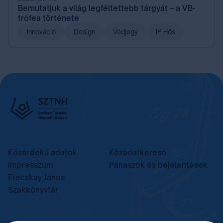
Bemutatjuk a világ legféltettebb tárgyát – a VB-
trófea története
Innováció
Design
Védjegy
IP Hős
Közérdekű adatok
Közadatkereső
Impresszum
Panaszok és bejelentések
Frecskay János
Szakkönyvtár