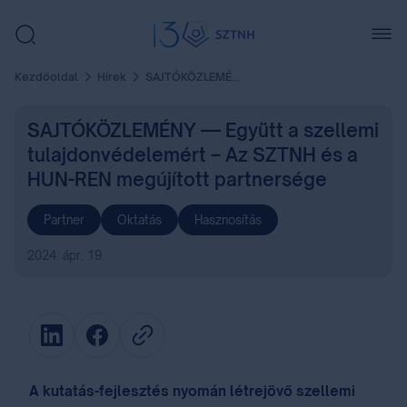
Kezdőoldal
Hírek
SAJTÓKÖZLEMÉNY — Együtt a szellemi tulajdonvédelemért – Az SZTNH és a HUN-REN megújított partnersége
SAJTÓKÖZLEMÉNY — Együtt a szellemi
tulajdonvédelemért – Az SZTNH és a
HUN-REN megújított partnersége
Partner
Oktatás
Hasznosítás
2024. ápr. 19.
A kutatás-fejlesztés nyomán létrejövő szellemi