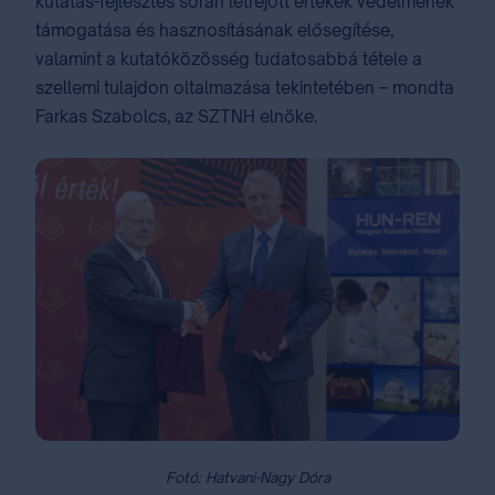
kutatás-fejlesztés során létrejött értékek védelmének
támogatása és hasznosításának elősegítése,
valamint a kutatóközösség tudatosabbá tétele a
szellemi tulajdon oltalmazása tekintetében – mondta
Farkas Szabolcs, az SZTNH elnöke.
Fotó: Hatvani-Nagy Dóra