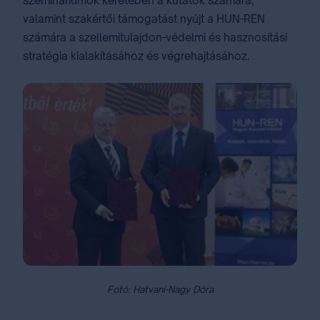
szemináriumok keretében a kutatók számára,
valamint szakértői támogatást nyújt a HUN-REN
számára a szellemitulajdon-védelmi és hasznosítási
stratégia kialakításához és végrehajtásához.
Fotó: Hatvani-Nagy Dóra