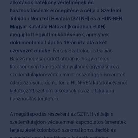
alkotások hatékony védelmének és
hasznosításának elősegítése a célja a Szellemi
Tulajdon Nemzeti Hivatala (SZTNH) és a HUN-REN
Magyar Kutatási Hálózat (korábban ELKH)
megújított együttműködésének, amelynek
dokumentumait április 16-án írta alá a két
szervezet elnöke.
Farkas Szabolcs és Gulyás
Balázs megállapodott abban is, hogy a felek
kölcsönösen támogatást nyújtanak egymásnak a
szellemitulajdon-védelemmel összefüggő ismeretek
elterjesztésére, kiemelten a HUN-REN kutatóhelyeinél
keletkezett szellemi alkotások és az értékalapú
hasznosítás területein.
A megállapodás részeként az SZTNH vállalja a
szellemitulajdon-védelemmel kapcsolatos ismeretek
terjesztését különböző szakmai konzultációk és