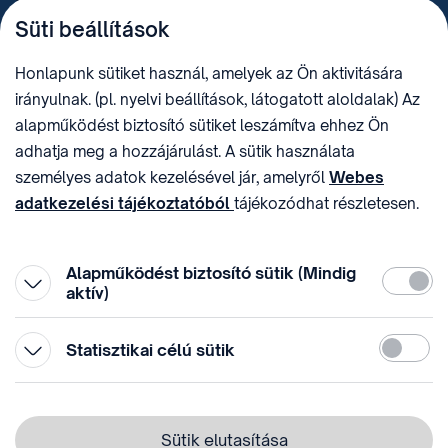
TELEFON
LEVÉLCÍM
Süti beállítások
+36 (1) 312 4400
1438 Budapest, Pf. 415.
E-MAIL
ADÓSZÁM
Honlapunk sütiket használ, amelyek az Ön aktivitására
sztnh@hipo.gov.hu
15311746-2-42
irányulnak. (pl. nyelvi beállítások, látogatott aloldalak) Az
CÍM
HIVATAL RÖVID NEVE
alapműködést biztosító sütiket leszámítva ehhez Ön
1081 Budapest II. János
SZTNHOPS, KRID:
adhatja meg a hozzájárulást. A sütik használata
Pál pápa tér 7.
174434905
KÖZÖSSÉGI MÉDIA
személyes adatok kezelésével jár, amelyről
Webes
adatkezelési tájékoztatóból
tájékozódhat részletesen.
Megtévesztő díjfizetési
Hozzájárulását az oldal legalján található vonhatja vissza,
felhívások
a „Süti beállítások” módosításával.
Alapműködést biztosító sütik (Mindig
Kötelez
aktív)
Statiszti
Statisztikai célú sütik
© 1996-2026 Szellemi Tulajdon Nemzeti Hivatala
Adatvédelem
⁣ ⁣
Sütik elutasítása