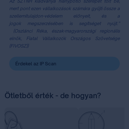
Az SZTNH kiadványa hiánypótló szerepet tölt be,
mert pont ezen vállalkozások számára gyűjti össze a
szellemitulajdon-védelem előnyeit, és a
jogok ⁣megszerzésében is segítséget nyújt.”
(Oszlánci Réka, észak-magyarországi regionális
elnök, Fiatal Vállalkozók Országos Szövetsége
(FIVOSZ))
Érdekel az IP Scan
Ötletből érték - de hogyan?