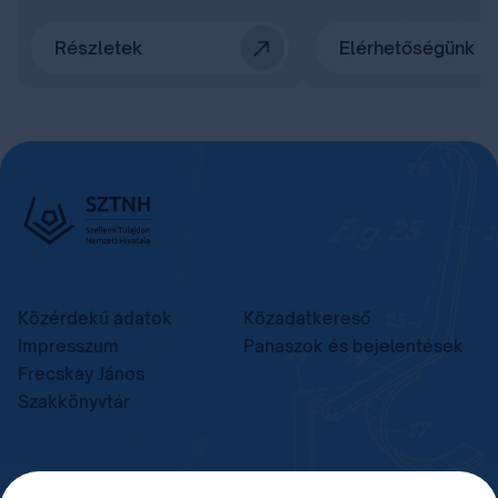
Részletek
Elérhetőségünk
Közérdekű adatok
Közadatkereső
Impresszum
Panaszok és bejelentések
Frecskay János
Szakkönyvtár
TELEFON
LEVÉLCÍM