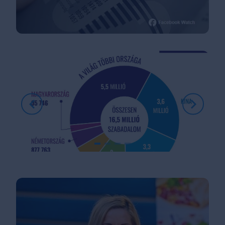
Item
1
of
4