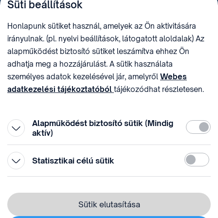
Süti beállítások
+36 (1) 312 4400
1438 Budapest, Pf. 415.
E-MAIL
ADÓSZÁM
Honlapunk sütiket használ, amelyek az Ön aktivitására
sztnh@hipo.gov.hu
15311746-2-42
irányulnak. (pl. nyelvi beállítások, látogatott aloldalak) Az
CÍM
HIVATAL RÖVID NEVE
alapműködést biztosító sütiket leszámítva ehhez Ön
1081 Budapest II. János
SZTNHOPS, KRID:
adhatja meg a hozzájárulást. A sütik használata
Pál pápa tér 7.
174434905
KÖZÖSSÉGI MÉDIA
személyes adatok kezelésével jár, amelyről
Webes
adatkezelési tájékoztatóból
tájékozódhat részletesen.
Megtévesztő díjfizetési
Hozzájárulását az oldal legalján található vonhatja vissza,
felhívások
a „Süti beállítások” módosításával.
Alapműködést biztosító sütik (Mindig
Kötelez
aktív)
Statiszti
Statisztikai célú sütik
© 1996-2026 Szellemi Tulajdon Nemzeti Hivatala
Adatvédelem
⁣ ⁣
Sütik elutasítása
Webes adatkezelési tájékoztató