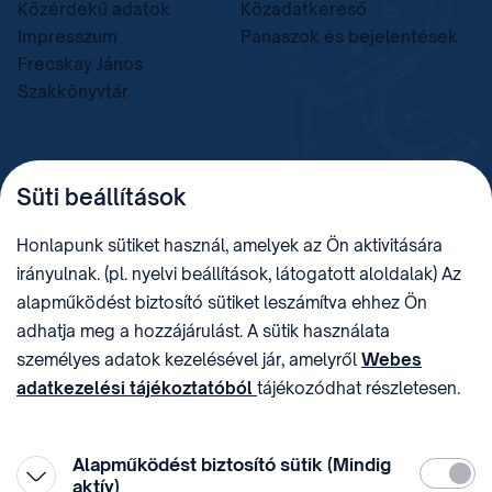
Közérdekű adatok
Közadatkereső
Impresszum
Panaszok és bejelentések
Frecskay János
Szakkönyvtár
TELEFON
LEVÉLCÍM
Süti beállítások
+36 (1) 312 4400
1438 Budapest, Pf. 415.
E-MAIL
ADÓSZÁM
Honlapunk sütiket használ, amelyek az Ön aktivitására
sztnh@hipo.gov.hu
15311746-2-42
irányulnak. (pl. nyelvi beállítások, látogatott aloldalak) Az
CÍM
HIVATAL RÖVID NEVE
alapműködést biztosító sütiket leszámítva ehhez Ön
1081 Budapest II. János
SZTNHOPS, KRID:
adhatja meg a hozzájárulást. A sütik használata
Pál pápa tér 7.
174434905
KÖZÖSSÉGI MÉDIA
személyes adatok kezelésével jár, amelyről
Webes
adatkezelési tájékoztatóból
tájékozódhat részletesen.
Megtévesztő díjfizetési
Hozzájárulását az oldal legalján található vonhatja vissza,
felhívások
a „Süti beállítások” módosításával.
Alapműködést biztosító sütik (Mindig
Kötelez
aktív)