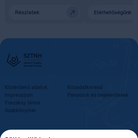
Részletek
Elérhetőségünk
Közérdekű adatok
Közadatkereső
Impresszum
Panaszok és bejelentések
Frecskay János
Szakkönyvtár
TELEFON
LEVÉLCÍM