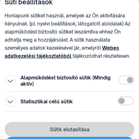
Süti beállítások
+36 (1) 312 4400
1438 Budapest, Pf. 415.
E-MAIL
ADÓSZÁM
Honlapunk sütiket használ, amelyek az Ön aktivitására
sztnh@hipo.gov.hu
15311746-2-42
irányulnak. (pl. nyelvi beállítások, látogatott aloldalak) Az
CÍM
HIVATAL RÖVID NEVE
alapműködést biztosító sütiket leszámítva ehhez Ön
1081 Budapest II. János
SZTNHOPS, KRID:
adhatja meg a hozzájárulást. A sütik használata
Pál pápa tér 7.
174434905
KÖZÖSSÉGI MÉDIA
személyes adatok kezelésével jár, amelyről
Webes
adatkezelési tájékoztatóból
tájékozódhat részletesen.
Megtévesztő díjfizetési
Hozzájárulását az oldal legalján található vonhatja vissza,
felhívások
a „Süti beállítások” módosításával.
Alapműködést biztosító sütik (Mindig
Kötelez
aktív)
Statiszti
Statisztikai célú sütik
© 1996-2026 Szellemi Tulajdon Nemzeti Hivatala
Adatvédelem
⁣ ⁣
Sütik elutasítása
Webes adatkezelési tájékoztató