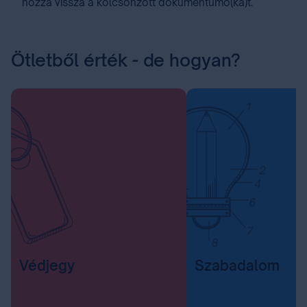
hozza vissza a kölcsönzött dokumentumo(ka)t.
Ötletből érték - de hogyan?
Védjegy
Szabadalom