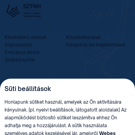
Közérdekű adatok
Közadatkereső
Impresszum
Panaszok és bejelentések
Frecskay János
Szakkönyvtár
TELEFON
LEVÉLCÍM
Süti beállítások
+36 (1) 312 4400
1438 Budapest, Pf. 415.
E-MAIL
ADÓSZÁM
Honlapunk sütiket használ, amelyek az Ön aktivitására
sztnh@hipo.gov.hu
15311746-2-42
irányulnak. (pl. nyelvi beállítások, látogatott aloldalak) Az
CÍM
HIVATAL RÖVID NEVE
alapműködést biztosító sütiket leszámítva ehhez Ön
1081 Budapest II. János
SZTNHOPS, KRID:
adhatja meg a hozzájárulást. A sütik használata
Pál pápa tér 7.
174434905
KÖZÖSSÉGI MÉDIA
személyes adatok kezelésével jár, amelyről
Webes