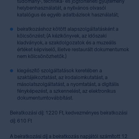
tudomány-, technika- és jogtörténeti gyűjtemény
helybenhasználatát, a nyilvános olvasói
katalógus és egyéb adatbázisok használatát;
beiratkozáshoz kötött alapszolgáltatásként a
kölcsönzést; (A kézikönyvek, az időszaki
kiadványok, a szakdolgozatok és a muzeális
értéket képviselő, illetve restaurált dokumentumok
nem kölcsönözhetők.)
kiegészítő szolgáltatások keretében a
szaktájékoztatást, az irodalomkutatást, a
másolatszolgáltatást, a nyomtatást, a digitális
fényképezést, a szkennelést, az elektronikus
dokumentumtovábbítást.
Beiratkozási díj: 1220 Ft, kedvezményes beiratkozási
díj: 610 Ft
A beiratkozási díj a beiratkozás napjától számított 12