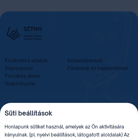
Közérdekű adatok
Közadatkereső
Impresszum
Panaszok és bejelentések
Frecskay János
Szakkönyvtár
TELEFON
LEVÉLCÍM
Süti beállítások
+36 (1) 312 4400
1438 Budapest, Pf. 415.
E-MAIL
ADÓSZÁM
Honlapunk sütiket használ, amelyek az Ön aktivitására
sztnh@hipo.gov.hu
15311746-2-42
irányulnak. (pl. nyelvi beállítások, látogatott aloldalak) Az
CÍM
HIVATAL RÖVID NEVE