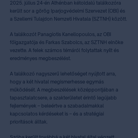
2025. július 24-én Athénban kétoldalú találkozóra
került sor a görög Iparjogvédelmi Szervezet (OBI) és
a Szellemi Tulajdon Nemzeti Hivatala (SZTNH) között.
A találkozót Panagiotis Kanellopoulos, az OBI
főigazgatója és Farkas Szabolcs, az SZTNH elnöke
vezette. A felek számos témáról folytattak nyílt és
eredményes megbeszélést.
A találkozó nagyszerű lehetőséget nyújtott arra,
hogy a két hivatal megismerhesse egymás
működését. A megbeszélések középpontjában a
tapasztalatcsere, a szakterületet érintő legújabb
fejlemények – beleértve a szabadalmakkal
kapcsolatos kérdéseket is – és a stratégiai
prioritások álltak.
Szóba került továbbá a két hivatal által végzett