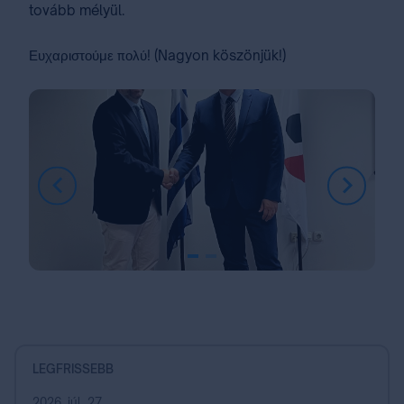
tovább mélyül.
Ευχαριστούμε πολύ! (Nagyon köszönjük!)
Item
1
of
2
LEGFRISSEBB
2026. júl. 27.