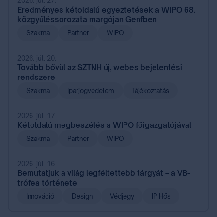
2026. júl. 27.
Eredményes kétoldalú egyeztetések a WIPO 68.
közgyűléssorozata margójan Genfben
Szakma
Partner
WIPO
2026. júl. 20.
Tovább bővül az SZTNH új, webes bejelentési
rendszere
Szakma
Iparjogvédelem
Tájékoztatás
2026. júl. 17.
Kétoldalú megbeszélés a WIPO főigazgatójával
Szakma
Partner
WIPO
2026. júl. 16.
Bemutatjuk a világ legféltettebb tárgyát – a VB-
trófea története
Innováció
Design
Védjegy
IP Hős