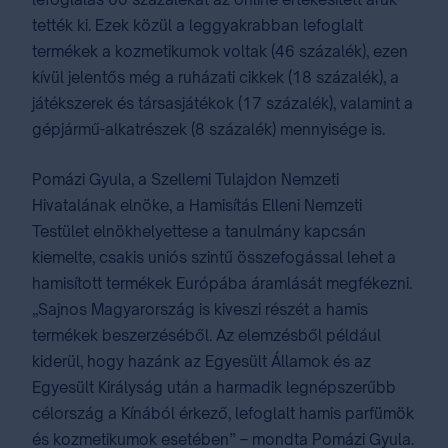
tették ki. Ezek közül a leggyakrabban lefoglalt
termékek a kozmetikumok voltak (46 százalék), ezen
kívül jelentős még a ruházati cikkek (18 százalék), a
játékszerek és társasjátékok (17 százalék), valamint a
gépjármű-alkatrészek (8 százalék) mennyisége is.
Pomázi Gyula, a Szellemi Tulajdon Nemzeti
Hivatalának elnöke, a Hamisítás Elleni Nemzeti
Testület elnökhelyettese a tanulmány kapcsán
kiemelte, csakis uniós szintű összefogással lehet a
hamisított termékek Európába áramlását megfékezni.
„Sajnos Magyarország is kiveszi részét a hamis
termékek beszerzéséből. Az elemzésből például
kiderül, hogy hazánk az Egyesült Államok és az
Egyesült Királyság után a harmadik legnépszerűbb
célország a Kínából érkező, lefoglalt hamis parfümök
és kozmetikumok esetében” – mondta Pomázi Gyula.