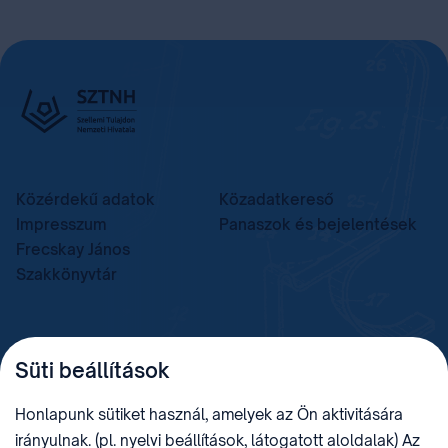
Közérdekű adatok
Közadatkereső
Impresszum
Panaszok és bejelentések
Frecskay János
Szakkönyvtár
TELEFON
LEVÉLCÍM
Süti beállítások
+36 (1) 312 4400
1438 Budapest, Pf. 415.
E-MAIL
ADÓSZÁM
Honlapunk sütiket használ, amelyek az Ön aktivitására
sztnh@hipo.gov.hu
15311746-2-42
irányulnak. (pl. nyelvi beállítások, látogatott aloldalak) Az
CÍM
HIVATAL RÖVID NEVE