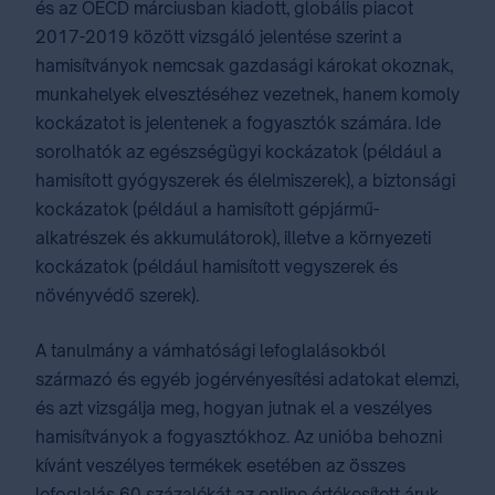
és az OECD márciusban kiadott, globális piacot
2017-2019 között vizsgáló jelentése szerint a
hamisítványok nemcsak gazdasági károkat okoznak,
munkahelyek elvesztéséhez vezetnek, hanem komoly
kockázatot is jelentenek a fogyasztók számára. Ide
sorolhatók az egészségügyi kockázatok (például a
hamisított gyógyszerek és élelmiszerek), a biztonsági
kockázatok (például a hamisított gépjármű-
alkatrészek és akkumulátorok), illetve a környezeti
kockázatok (például hamisított vegyszerek és
növényvédő szerek).
A tanulmány a vámhatósági lefoglalásokból
származó és egyéb jogérvényesítési adatokat elemzi,
és azt vizsgálja meg, hogyan jutnak el a veszélyes
hamisítványok a fogyasztókhoz. Az unióba behozni
kívánt veszélyes termékek esetében az összes
lefoglalás 60 százalékát az online értékesített áruk