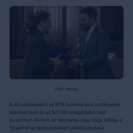
Fotó: mta.hu
A díj odaítéléséről az MTA tudományos osztályainak
képviselőiből és az SZTNH delegáltjából álló
kuratórium döntött. Az elismerés célja, hogy felhívja a
figyelmet az iparjogvédelem jelentőségére a