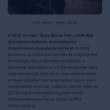
Fotó: mta.hu / Szigeti Tamás
A 2025. évi díjat
Tipary Bence PhD, a HUN-REN
Számítástechnikai és Automatizálási
Kutatóintézet munkatársa
nyerte el.
Kutatási
területe az autonóm ipari robotika és a digitális iker
technológia, ahol a dinamikai modellezés, a
geometriai számítások és a fizikai rendszerek valós
idejű szimulációja terén ért el olyan eredményeket,
amelyek közvetlen ipari alkalmazhatóságuk révén
kiemelkedően fontosak. A díjat dr. Lábody Péter, az
SZTNH jogi és nemzetközi ügyekért felelős
elnökhelyettese és Freund Tamás, az MTA
elnöke adták át.