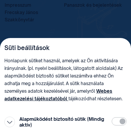
Impresszum
Panaszok és bejelentések
Frecskay János
Szakkönyvtár
TELEFON
LEVÉLCÍM
Süti beállítások
+36 (1) 312 4400
1438 Budapest, Pf. 415.
E-MAIL
ADÓSZÁM
Honlapunk sütiket használ, amelyek az Ön aktivitására
sztnh@hipo.gov.hu
15311746-2-42
irányulnak. (pl. nyelvi beállítások, látogatott aloldalak) Az
CÍM
HIVATAL RÖVID NEVE
alapműködést biztosító sütiket leszámítva ehhez Ön
1081 Budapest II. János
SZTNHOPS, KRID:
adhatja meg a hozzájárulást. A sütik használata
Pál pápa tér 7.
174434905
KÖZÖSSÉGI MÉDIA
személyes adatok kezelésével jár, amelyről
Webes
adatkezelési tájékoztatóból
tájékozódhat részletesen.
Megtévesztő díjfizetési
Hozzájárulását az oldal legalján található vonhatja vissza,
felhívások
a „Süti beállítások” módosításával.
Alapműködést biztosító sütik (Mindig
Kötelez
aktív)