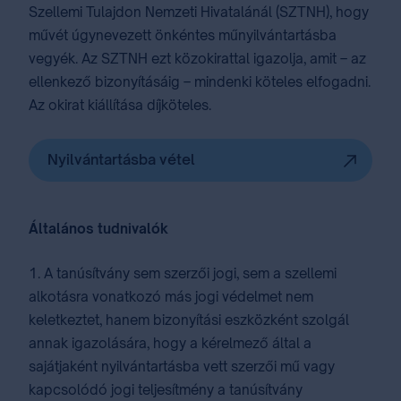
Szellemi Tulajdon Nemzeti Hivatalánál (SZTNH), hogy
művét úgynevezett önkéntes műnyilvántartásba
vegyék. Az SZTNH ezt közokirattal igazolja, amit – az
ellenkező bizonyításáig – mindenki köteles elfogadni.
Az okirat kiállítása díjköteles.
Nyilvántartásba vétel
Általános tudnivalók
1. A tanúsítvány sem szerzői jogi, sem a szellemi
alkotásra vonatkozó más jogi védelmet nem
keletkeztet, hanem bizonyítási eszközként szolgál
annak igazolására, hogy a kérelmező által a
sajátjaként nyilvántartásba vett szerzői mű vagy
kapcsolódó jogi teljesítmény a tanúsítvány