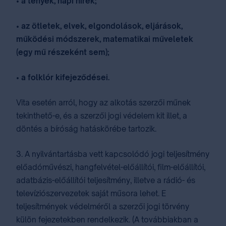
• a tények, napi hírek;
• az ötletek, elvek, elgondolások, eljárások,
működési módszerek, matematikai műveletek
(egy mű részeként sem);
• a folklór kifejeződései.
Vita esetén arról, hogy az alkotás szerzői műnek
tekinthető-e, és a szerzői jogi védelem kit illet, a
döntés a bíróság hatáskörébe tartozik.
3. A nyilvántartásba vett kapcsolódó jogi teljesítmény
előadóművészi, hangfelvétel-előállítói, film-előállítói,
adatbázis-előállítói teljesítmény, illetve a rádió- és
televíziószervezetek saját műsora lehet. E
teljesítmények védelméről a szerzői jogi törvény
külön fejezetekben rendelkezik. (A továbbiakban a