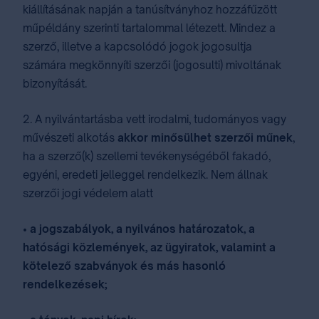
kiállításának napján a tanúsítványhoz hozzáfűzött
műpéldány szerinti tartalommal létezett. Mindez a
szerző, illetve a kapcsolódó jogok jogosultja
számára megkönnyíti szerzői (jogosulti) mivoltának
bizonyítását.
2. A nyilvántartásba vett irodalmi, tudományos vagy
művészeti alkotás
akkor minősülhet szerzői műnek
,
ha a szerző(k) szellemi tevékenységéből fakadó,
egyéni, eredeti jelleggel rendelkezik. Nem állnak
szerzői jogi védelem alatt
• a jogszabályok, a nyilvános határozatok, a
hatósági közlemények, az ügyiratok, valamint a
kötelező szabványok és más hasonló
rendelkezések;