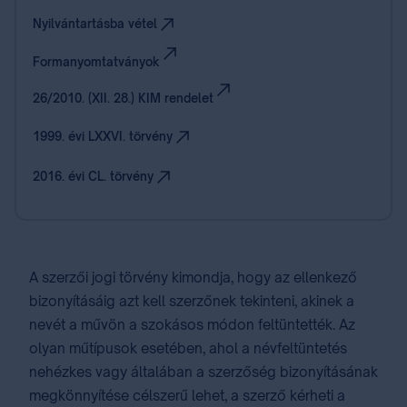
⁣ ⁣ ⁣
Nyilvántartásba vétel
Formanyomtatványok
26/2010. (XII. 28.) KIM rendelet
⁣ ⁣ ⁣
1999. évi LXXVI. törvény
⁣ ⁣ ⁣
2016. évi CL. törvény
⁣ ⁣ ⁣
A szerzői jogi törvény kimondja, hogy az ellenkező
bizonyításáig azt kell szerzőnek tekinteni, akinek a
nevét a művön a szokásos módon feltüntették. Az
olyan műtípusok esetében, ahol a névfeltüntetés
nehézkes vagy általában a szerzőség bizonyításának
megkönnyítése célszerű lehet, a szerző kérheti a