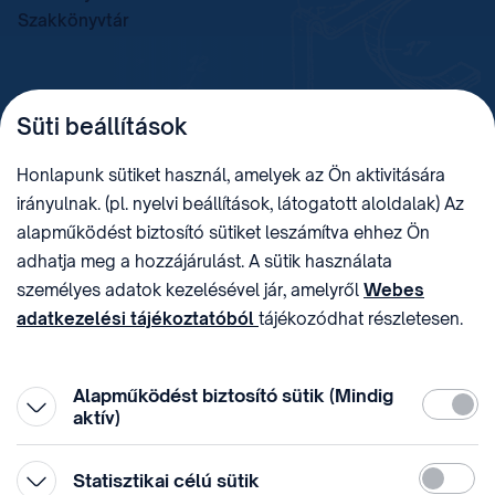
Szakkönyvtár
TELEFON
LEVÉLCÍM
Süti beállítások
+36 (1) 312 4400
1438 Budapest, Pf. 415.
E-MAIL
ADÓSZÁM
Honlapunk sütiket használ, amelyek az Ön aktivitására
sztnh@hipo.gov.hu
15311746-2-42
irányulnak. (pl. nyelvi beállítások, látogatott aloldalak) Az
CÍM
HIVATAL RÖVID NEVE
alapműködést biztosító sütiket leszámítva ehhez Ön
1081 Budapest II. János
SZTNHOPS, KRID:
adhatja meg a hozzájárulást. A sütik használata
Pál pápa tér 7.
174434905
KÖZÖSSÉGI MÉDIA
személyes adatok kezelésével jár, amelyről
Webes
adatkezelési tájékoztatóból
tájékozódhat részletesen.
Megtévesztő díjfizetési
Hozzájárulását az oldal legalján található vonhatja vissza,
felhívások
a „Süti beállítások” módosításával.
Alapműködést biztosító sütik (Mindig
Kötelez
aktív)
Statiszti
Statisztikai célú sütik