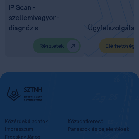
IP Scan -
szellemivagyon-
diagnózis
Ügyfélszolgálat
Részletek
Elérhetőségü
Közérdekű adatok
Közadatkereső
Impresszum
Panaszok és bejelentések
Frecskay János