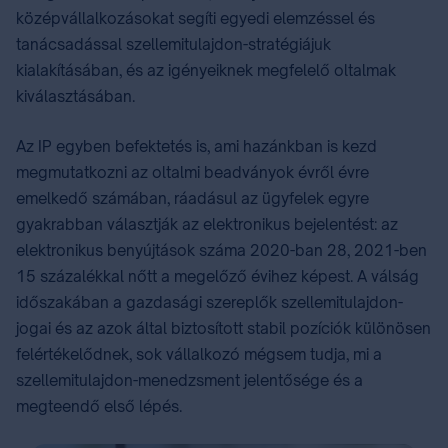
középvállalkozásokat segíti egyedi elemzéssel és
tanácsadással szellemitulajdon-stratégiájuk
kialakításában, és az igényeiknek megfelelő oltalmak
kiválasztásában. ⁣
Az IP egyben befektetés is, ami hazánkban is kezd
megmutatkozni az oltalmi beadványok évről évre
emelkedő számában, ráadásul az ügyfelek egyre
gyakrabban választják az elektronikus bejelentést: az
elektronikus benyújtások száma 2020-ban 28, 2021-ben
15 százalékkal nőtt a megelőző évihez képest. A válság
időszakában a gazdasági szereplők szellemitulajdon-
jogai és az azok által biztosított stabil pozíciók különösen
felértékelődnek, sok vállalkozó mégsem tudja, mi a
szellemitulajdon-menedzsment jelentősége és a
megteendő első lépés.