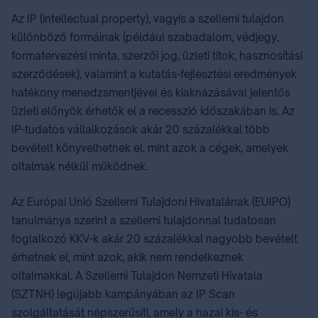
Az IP (intellectual property), vagyis a szellemi tulajdon
különböző formáinak (például szabadalom, védjegy,
formatervezési minta, szerzői jog, üzleti titok, hasznosítási
szerződések), valamint a kutatás-fejlesztési eredmények
hatékony menedzsmentjével és kiaknázásával jelentős
üzleti előnyök érhetők el a recesszió időszakában is. Az
IP-tudatos vállalkozások akár 20 százalékkal több
bevételt könyvelhetnek el, mint azok a cégek, amelyek
oltalmak nélkül működnek.
Az Európai Unió Szellemi Tulajdoni Hivatalának (EUIPO)
tanulmánya szerint a szellemi tulajdonnal tudatosan
foglalkozó KKV-k akár 20 százalékkal nagyobb bevételt
érhetnek el, mint azok, akik nem rendelkeznek
oltalmakkal. A Szellemi Tulajdon Nemzeti Hivatala
(SZTNH) legújabb kampányában az IP Scan
szolgáltatását népszerűsíti, amely a hazai kis- és