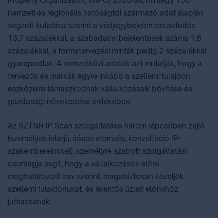
Property Organization, WIPO) 2020-as, mintegy 150
nemzeti és regionális hatóságtól származó adat alapján
végzett kutatása szerint a védjegybejelentési aktivitás
13,7 százalékkal, a szabadalmi bejelentések száma 1,6
százalékkal, a formatervezési minták pedig 2 százalékkal
gyarapodtak. A nemzetközi adatok azt mutatják, hogy a
tervezők és márkák egyre inkább a szellemi tulajdon
eszközeire támaszkodnak vállalkozásaik bővítése és
gazdasági növekedése érdekében.
Az SZTNH IP Scan szolgáltatása három lépcsőben zajló
(személyes interjú, írásos elemzés, konzultáció IP-
szakembereinkkel), személyre szabott szolgáltatási
csomagja segít, hogy a vállalkozások előre
meghatározott terv szerint, magabiztosan kezeljék
szellemi tulajdonukat, és jelentős üzleti előnyhöz
juthassanak.