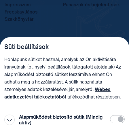
Impresszum
Panaszok és bejelentések
Frecskay János
Szakkönyvtár
TELEFON
LEVÉLCÍM
Süti beállítások
+36 (1) 312 4400
1438 Budapest, Pf. 415.
E-MAIL
ADÓSZÁM
Honlapunk sütiket használ, amelyek az Ön aktivitására
sztnh@hipo.gov.hu
15311746-2-42
irányulnak. (pl. nyelvi beállítások, látogatott aloldalak) Az
CÍM
HIVATAL RÖVID NEVE
alapműködést biztosító sütiket leszámítva ehhez Ön
1081 Budapest II. János
SZTNHOPS, KRID:
adhatja meg a hozzájárulást. A sütik használata
Pál pápa tér 7.
174434905
KÖZÖSSÉGI MÉDIA
személyes adatok kezelésével jár, amelyről
Webes
adatkezelési tájékoztatóból
tájékozódhat részletesen.
Megtévesztő díjfizetési
Hozzájárulását az oldal legalján található vonhatja vissza,
felhívások
a „Süti beállítások” módosításával.
Alapműködést biztosító sütik (Mindig
Kötelez
aktív)