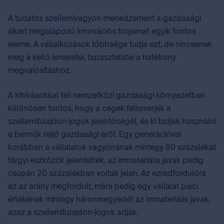
A tudatos szellemivagyon-menedzsment a gazdasági
sikert megalapozó innovációs folyamat egyik fontos
eleme. A vállalkozások többsége tudja ezt, de nincsenek
meg a kellő ismeretei, tapasztalatai a hatékony
megvalósításhoz.
A kihívásokkal teli nemzetközi gazdasági környezetben
különösen fontos, hogy a cégek felismerjék a
szellemitulajdon-jogok jelentőségét, és ki tudják használni
a bennük rejlő gazdasági erőt. Egy generációval
korábban a vállalatok vagyonának mintegy 80 százalékát
tárgyi eszközök jelentették, az immateriális javak pedig
csupán 20 százalékban voltak jelen. Az ezredfordulóra
ez az arány megfordult, mára pedig egy vállalat piaci
értékének mintegy háromnegyedét az immateriális javak,
azaz a szellemitulajdon-jogok adják. ⁣