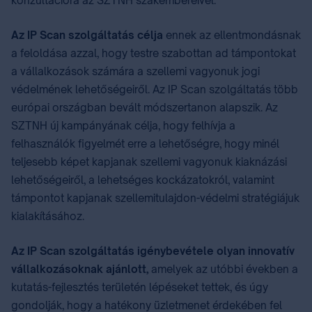
konzultációra az SZTNH szakembereivel.
Az IP Scan szolgáltatás célja
ennek az ellentmondásnak
a feloldása azzal, hogy testre szabottan ad támpontokat
a vállalkozások számára a szellemi vagyonuk jogi
védelmének lehetőségeiről. Az IP Scan szolgáltatás több
európai országban bevált módszertanon alapszik. Az
SZTNH új kampányának célja, hogy felhívja a
felhasználók figyelmét erre a lehetőségre, hogy minél
teljesebb képet kapjanak szellemi vagyonuk kiaknázási
lehetőségeiről, a lehetséges kockázatokról, valamint
támpontot kapjanak szellemitulajdon-védelmi stratégiájuk
kialakításához.
Az IP Scan szolgáltatás⁣ igénybevétele olyan innovatív
vállalkozásoknak ajánlott,
amelyek az utóbbi években a
kutatás-fejlesztés területén lépéseket tettek, és úgy
gondolják, hogy a hatékony üzletmenet érdekében fel