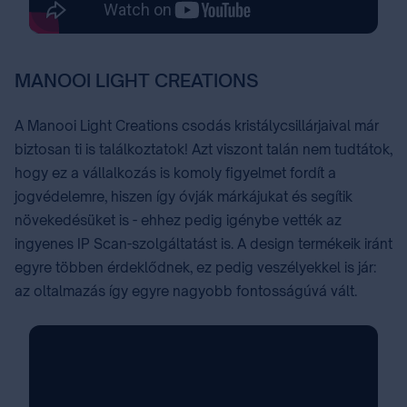
MANOOI LIGHT CREATIONS
A Manooi Light Creations csodás kristálycsillárjaival már
biztosan ti is találkoztatok! Azt viszont talán nem tudtátok,
hogy ez a vállalkozás is komoly figyelmet fordít a
jogvédelemre, hiszen így óvják márkájukat és segítik
növekedésüket is - ehhez pedig igénybe vették az
ingyenes IP Scan-szolgáltatást is. A design termékeik iránt
egyre többen érdeklődnek, ez pedig veszélyekkel is jár:
az oltalmazás így egyre nagyobb fontosságúvá vált.